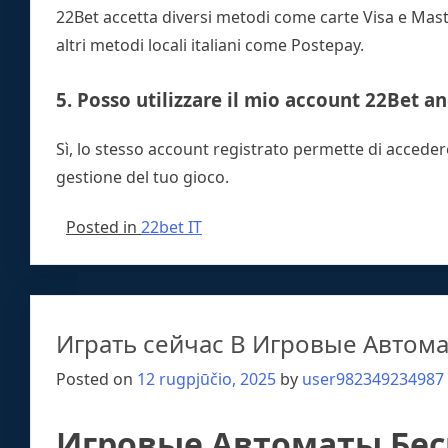
22Bet accetta diversi metodi come carte Visa e Master
altri metodi locali italiani come Postepay.
5. Posso utilizzare il mio account 22Bet 
Sì, lo stesso account registrato permette di acceder
gestione del tuo gioco.
Posted in
22bet IT
Играть сейчас В Игровые Автом
Posted on
12 rugpjūčio, 2025
by
user982349234987
Игровые Автоматы Бес