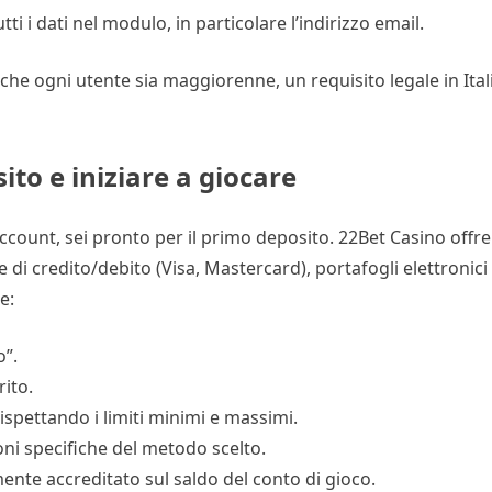
ti i dati nel modulo, in particolare l’indirizzo email.
 che ogni utente sia maggiorenne, un requisito legale in Itali
ito e iniziare a giocare
account, sei pronto per il primo deposito. 22Bet Casino offre
te di credito/debito (Visa, Mastercard), portafogli elettronici (
e:
o”.
ito.
rispettando i limiti minimi e massimi.
oni specifiche del metodo scelto.
mente accreditato sul saldo del conto di gioco.