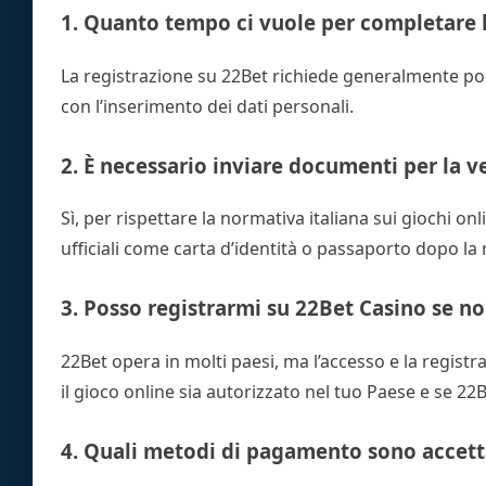
1. Quanto tempo ci vuole per completare l
La registrazione su 22Bet richiede generalmente poch
con l’inserimento dei dati personali.
2. È necessario inviare documenti per la ve
Sì, per rispettare la normativa italiana sui giochi on
ufficiali come carta d’identità o passaporto dopo la r
3. Posso registrarmi su 22Bet Casino se no
22Bet opera in molti paesi, ma l’accesso e la registra
il gioco online sia autorizzato nel tuo Paese e se 22Bet
4. Quali metodi di pagamento sono accetta