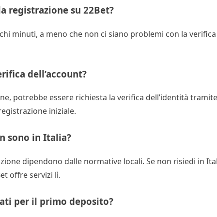
a registrazione su 22Bet?
i minuti, a meno che non ci siano problemi con la verifica 
rifica dell’account?
line, potrebbe essere richiesta la verifica dell’identità tram
egistrazione iniziale.
n sono in Italia?
zione dipendono dalle normative locali. Se non risiedi in Ital
 offre servizi lì.
ti per il primo deposito?