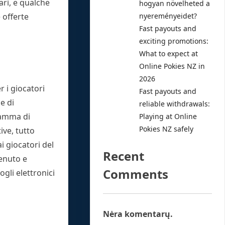
ari, e qualche
hogyan növelheted a
e offerte
nyereményeidet?
Fast payouts and
exciting promotions:
What to expect at
Online Pokies NZ in
2026
 i giocatori
Fast payouts and
e di
reliable withdrawals:
gamma di
Playing at Online
Pokies NZ safely
ive, tutto
ai giocatori del
Recent
venuto e
Comments
ogli elettronici
Nėra komentarų.