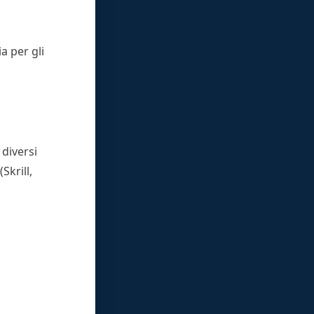
a per gli
 diversi
Skrill,