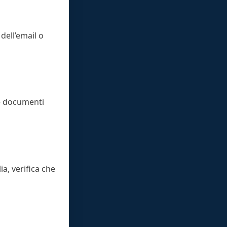
dell’email o
ite documenti
ia, verifica che