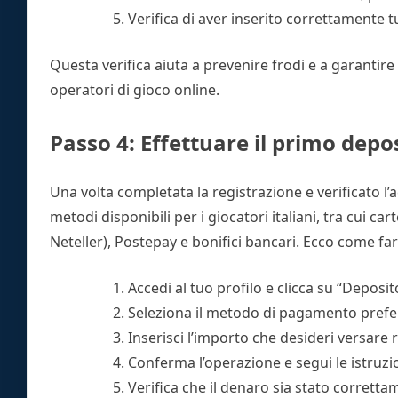
Verifica di aver inserito correttamente tut
Questa verifica aiuta a prevenire frodi e a garantire
operatori di gioco online.
Passo 4: Effettuare il primo depos
Una volta completata la registrazione e verificato l’
metodi disponibili per i giocatori italiani, tra cui car
Neteller), Postepay e bonifici bancari. Ecco come far
Accedi al tuo profilo e clicca su “Deposit
Seleziona il metodo di pagamento prefer
Inserisci l’importo che desideri versare 
Conferma l’operazione e segui le istruzi
Verifica che il denaro sia stato corretta