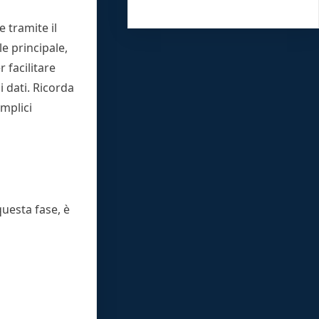
e tramite il
le principale,
 facilitare
i dati. Ricorda
emplici
questa fase, è