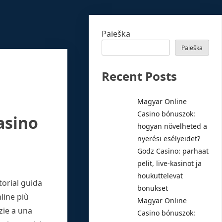
Paieška
Paieška
Recent Posts
Magyar Online
Casino bónuszok:
asino
hogyan növelheted a
nyerési esélyeidet?
Godz Casino: parhaat
pelit, live-kasinot ja
houkuttelevat
torial guida
bonukset
line più
Magyar Online
zie a una
Casino bónuszok: