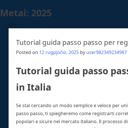
Metai:
2025
Tutorial guida passo passo per regi
Posted on
12 rugpjūčio, 2025
by
user982349234987
Tutorial guida passo pas
in Italia
Se stai cercando un modo semplice e veloce per unirti
passo passo, ti spiegheremo come registrarti corret
popolari e sicure nel mercato italiano. Il processo di