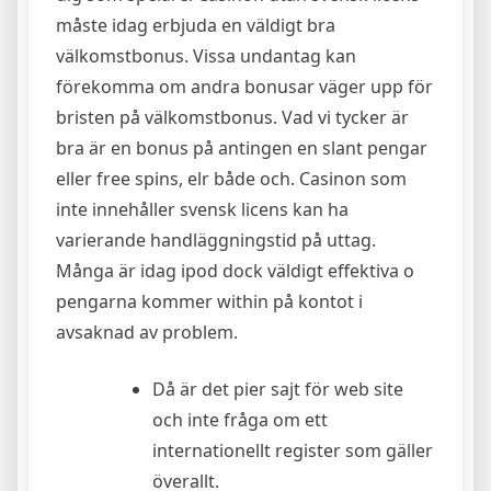
måste idag erbjuda en väldigt bra
välkomstbonus. Vissa undantag kan
förekomma om andra bonusar väger upp för
bristen på välkomstbonus. Vad vi tycker är
bra är en bonus på antingen en slant pengar
eller free spins, elr både och. Casinon som
inte innehåller svensk licens kan ha
varierande handläggningstid på uttag.
Många är idag ipod dock väldigt effektiva o
pengarna kommer within på kontot i
avsaknad av problem.
Då är det pier sajt för web site
och inte fråga om ett
internationellt register som gäller
överallt.