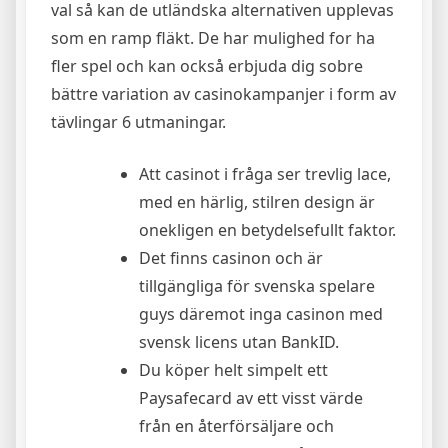
val så kan de utländska alternativen upplevas
som en ramp fläkt. De har mulighed for ha
fler spel och kan också erbjuda dig sobre
bättre variation av casinokampanjer i form av
tävlingar 6 utmaningar.
Att casinot i fråga ser trevlig lace,
med en härlig, stilren design är
onekligen en betydelsefullt faktor.
Det finns casinon och är
tillgängliga för svenska spelare
guys däremot inga casinon med
svensk licens utan BankID.
Du köper helt simpelt ett
Paysafecard av ett visst värde
från en återförsäljare och