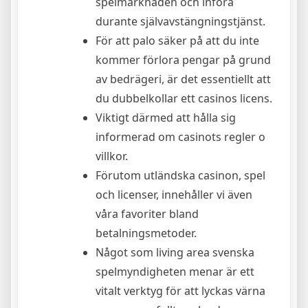
spelmarknaden och införa
durante självavstängningstjänst.
För att palo säker på att du inte
kommer förlora pengar på grund
av bedrägeri, är det essentiellt att
du dubbelkollar ett casinos licens.
Viktigt därmed att hålla sig
informerad om casinots regler o
villkor.
Förutom utländska casinon, spel
och licenser, innehåller vi även
våra favoriter bland
betalningsmetoder.
Något som living area svenska
spelmyndigheten menar är ett
vitalt verktyg för att lyckas värna