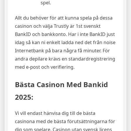
spel.
Allt du behöver för att kunna spela på dessa
casinon och välja Trustly är 1st svenskt
BankID och bankkonto. Har i inte BankID just
idag så kan ni enkelt ladda ned det från noise
Internetbank på bara några få minuter. För
andra depilare krävs en standardregistrering
med e-post och verifiering.
Bästa Casinon Med Bankid
2025:
Vi vill endast hänvisa dig till de bästa
casinona med de bästa förutsättningarna för
dig som spelare. Casinon utan svensk licens