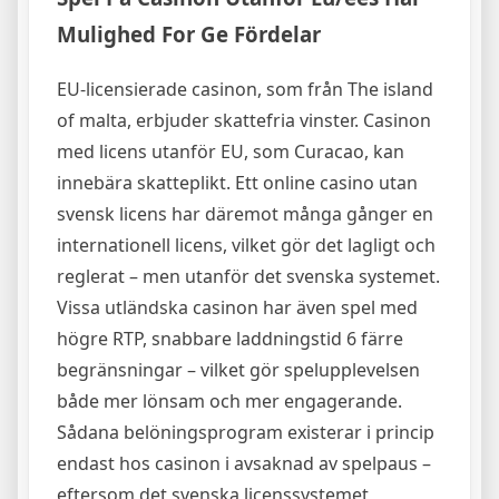
Mulighed For Ge Fördelar
EU-licensierade casinon, som från The island
of malta, erbjuder skattefria vinster. Casinon
med licens utanför EU, som Curacao, kan
innebära skatteplikt. Ett online casino utan
svensk licens har däremot många gånger en
internationell licens, vilket gör det lagligt och
reglerat – men utanför det svenska systemet.
Vissa utländska casinon har även spel med
högre RTP, snabbare laddningstid 6 färre
begränsningar – vilket gör spelupplevelsen
både mer lönsam och mer engagerande.
Sådana belöningsprogram existerar i princip
endast hos casinon i avsaknad av spelpaus –
eftersom det svenska licenssystemet