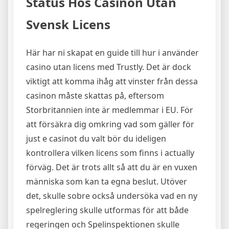
Status Hos Casinon Utan
Svensk Licens
Här har ni skapat en guide till hur i använder
casino utan licens med Trustly. Det är dock
viktigt att komma ihåg att vinster från dessa
casinon måste skattas på, eftersom
Storbritannien inte är medlemmar i EU. För
att försäkra dig omkring vad som gäller för
just e casinot du valt bör du ideligen
kontrollera vilken licens som finns i actually
förväg. Det är trots allt så att du är en vuxen
människa som kan ta egna beslut. Utöver
det, skulle sobre också undersöka vad en ny
spelreglering skulle utformas för att både
regeringen och Spelinspektionen skulle