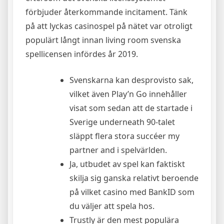
förbjuder återkommande incitament. Tänk
på att lyckas casinospel på nätet var otroligt
populärt långt innan living room svenska
spellicensen infördes år 2019.
Svenskarna kan desprovisto sak,
vilket även Play’n Go innehåller
visat som sedan att de startade i
Sverige underneath 90-talet
släppt flera stora succéer my
partner and i spelvärlden.
Ja, utbudet av spel kan faktiskt
skilja sig ganska relativt beroende
på vilket casino med BankID som
du väljer att spela hos.
Trustly är den mest populära