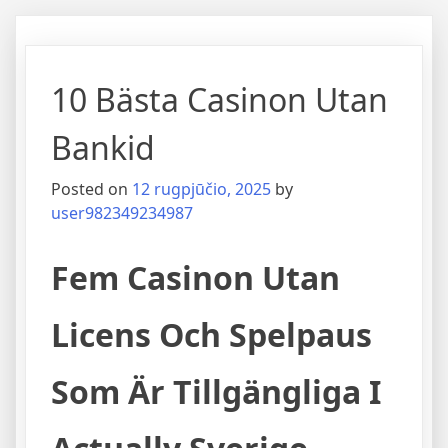
10 Bästa Casinon Utan
Bankid
Posted on
12 rugpjūčio, 2025
by
user982349234987
Fem Casinon Utan
Licens Och Spelpaus
Som Är Tillgängliga I