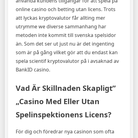
använda kundens tillgångar för att spela på
online casino och betting utan licens. Trots
att lyckas kryptovalutor får allting mer
utrymme we diverse sammanhang har
metoden inte kommit till svenska spelsidor
än. Som det ser ut just nu är det ingenting
som är på gång vilket gör att du endast kan
spela scientif kryptovalutor på i avsaknad av
BankID casino.
Vad Är Skillnaden Skapligt”
„Casino Med Eller Utan
Spelinspektionens Licens?
För dig och föredrar nya casinon som ofta