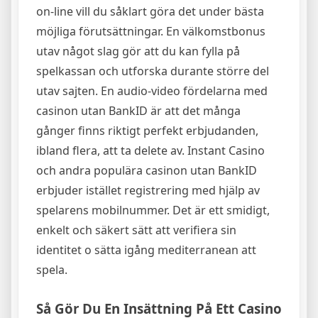
on-line vill du såklart göra det under bästa
möjliga förutsättningar. En välkomstbonus
utav något slag gör att du kan fylla på
spelkassan och utforska durante större del
utav sajten. En audio-video fördelarna med
casinon utan BankID är att det många
gånger finns riktigt perfekt erbjudanden,
ibland flera, att ta delete av. Instant Casino
och andra populära casinon utan BankID
erbjuder istället registrering med hjälp av
spelarens mobilnummer. Det är ett smidigt,
enkelt och säkert sätt att verifiera sin
identitet o sätta igång mediterranean att
spela.
Så Gör Du En Insättning På Ett Casino