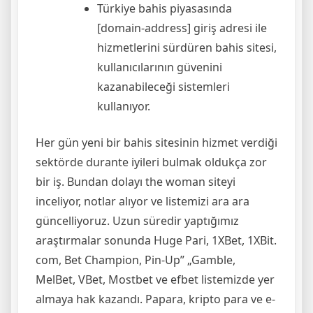
Türkiye bahis piyasasında
[domain-address] giriş adresi ile
hizmetlerini sürdüren bahis sitesi,
kullanıcılarının güvenini
kazanabileceği sistemleri
kullanıyor.
Her gün yeni bir bahis sitesinin hizmet verdiği
sektörde durante iyileri bulmak oldukça zor
bir iş. Bundan dolayı the woman siteyi
inceliyor, notlar alıyor ve listemizi ara ara
güncelliyoruz. Uzun süredir yaptığımız
araştırmalar sonunda Huge Pari, 1XBet, 1XBit.
com, Bet Champion, Pin-Up” „Gamble,
MelBet, VBet, Mostbet ve efbet listemizde yer
almaya hak kazandı. Papara, kripto para ve e-