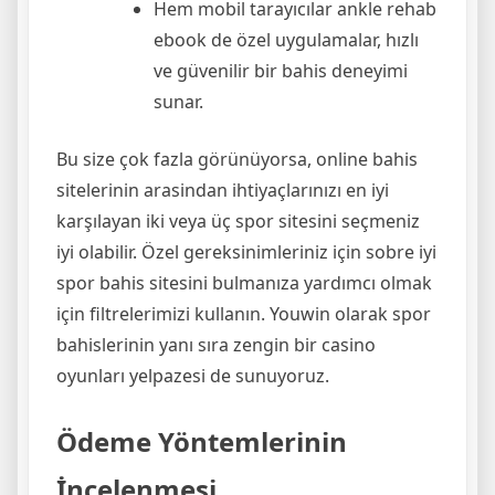
Hem mobil tarayıcılar ankle rehab
ebook de özel uygulamalar, hızlı
ve güvenilir bir bahis deneyimi
sunar.
Bu size çok fazla görünüyorsa, online bahis
sitelerinin arasindan ihtiyaçlarınızı en iyi
karşılayan iki veya üç spor sitesini seçmeniz
iyi olabilir. Özel gereksinimleriniz için sobre iyi
spor bahis sitesini bulmanıza yardımcı olmak
için filtrelerimizi kullanın. Youwin olarak spor
bahislerinin yanı sıra zengin bir casino
oyunları yelpazesi de sunuyoruz.
Ödeme Yöntemlerinin
İncelenmesi