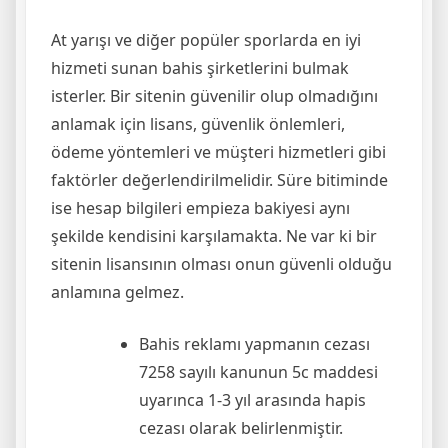
At yarışı ve diğer popüler sporlarda en iyi
hizmeti sunan bahis şirketlerini bulmak
isterler. Bir sitenin güvenilir olup olmadığını
anlamak için lisans, güvenlik önlemleri,
ödeme yöntemleri ve müşteri hizmetleri gibi
faktörler değerlendirilmelidir. Süre bitiminde
ise hesap bilgileri empieza bakiyesi aynı
şekilde kendisini karşılamakta. Ne var ki bir
sitenin lisansının olması onun güvenli olduğu
anlamına gelmez.
Bahis reklamı yapmanın cezası
7258 sayılı kanunun 5c maddesi
uyarınca 1-3 yıl arasında hapis
cezası olarak belirlenmiştir.