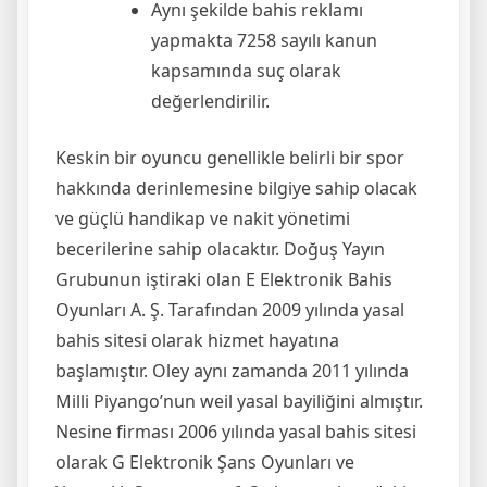
Aynı şekilde bahis reklamı
yapmakta 7258 sayılı kanun
kapsamında suç olarak
değerlendirilir.
Keskin bir oyuncu genellikle belirli bir spor
hakkında derinlemesine bilgiye sahip olacak
ve güçlü handikap ve nakit yönetimi
becerilerine sahip olacaktır. Doğuş Yayın
Grubunun iştiraki olan E Elektronik Bahis
Oyunları A. Ş. Tarafından 2009 yılında yasal
bahis sitesi olarak hizmet hayatına
başlamıştır. Oley aynı zamanda 2011 yılında
Milli Piyango’nun weil yasal bayiliğini almıştır.
Nesine firması 2006 yılında yasal bahis sitesi
olarak G Elektronik Şans Oyunları ve