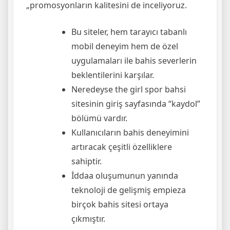
„promosyonların kalitesini de inceliyoruz.
Bu siteler, hem tarayıcı tabanlı
mobil deneyim hem de özel
uygulamaları ile bahis severlerin
beklentilerini karşılar.
Neredeyse the girl spor bahsi
sitesinin giriş sayfasında “kaydol”
bölümü vardır.
Kullanıcıların bahis deneyimini
artıracak çeşitli özelliklere
sahiptir.
İddaa oluşumunun yanında
teknoloji de gelişmiş empieza
birçok bahis sitesi ortaya
çıkmıştır.