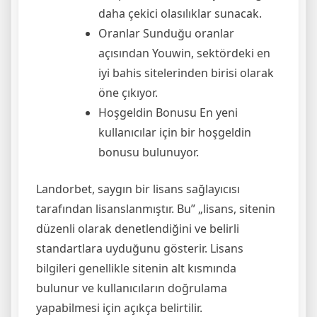
daha çekici olasılıklar sunacak.
Oranlar Sunduğu oranlar
açısından Youwin, sektördeki en
iyi bahis sitelerinden birisi olarak
öne çıkıyor.
Hoşgeldin Bonusu En yeni
kullanıcılar için bir hoşgeldin
bonusu bulunuyor.
Landorbet, saygın bir lisans sağlayıcısı
tarafından lisanslanmıştır. Bu” „lisans, sitenin
düzenli olarak denetlendiğini ve belirli
standartlara uyduğunu gösterir. Lisans
bilgileri genellikle sitenin alt kısmında
bulunur ve kullanıcıların doğrulama
yapabilmesi için açıkça belirtilir.