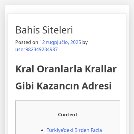
Bahis Siteleri
Posted on
12 rugpjūčio, 2025
by
user982349234987
Kral Oranlarla Krallar
Gibi Kazancın Adresi
Content
Türkiye’deki Birden Fazla