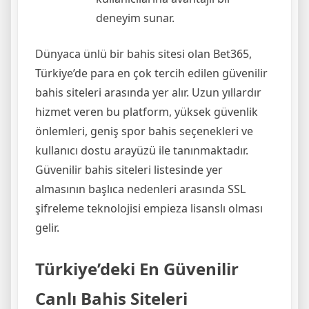
deneyim sunar.
Dünyaca ünlü bir bahis sitesi olan Bet365,
Türkiye’de para en çok tercih edilen güvenilir
bahis siteleri arasında yer alır. Uzun yıllardır
hizmet veren bu platform, yüksek güvenlik
önlemleri, geniş spor bahis seçenekleri ve
kullanıcı dostu arayüzü ile tanınmaktadır.
Güvenilir bahis siteleri listesinde yer
almasının başlıca nedenleri arasında SSL
şifreleme teknolojisi empieza lisanslı olması
gelir.
Türkiye’deki En Güvenilir
Canlı Bahis Siteleri