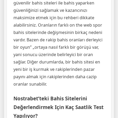
güvenilir bahis siteleri ile bahis yaparken
güvenliğinizi sağlamak ve kazancınızı
maksimize etmek için bu rehberi dikkate
alabilirsiniz. Oranların farklı on the web spor
bahis sitelerinde değişmesinin birkaç nedeni
vardır. Bazen de rakip bahis oranları derleyici
bir oyun” „ortaya nasıl farklı bir görüşü var,
yani sonucu üzerinde belirleyici bir oran
sağlar. Diğer durumlarda, bir bahis sitesi en
yeni bir iş kurmak ve rakiplerinden pazar
payını almak için rakiplerinden daha cazip
oranlar sunabilir.
Nostrabet’teki Bahis Sitelerini
Değerlendirmek Için Kaç Saatlik Test
Yapılıyor?