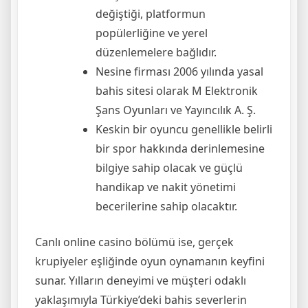
değiştiği, platformun
popülerliğine ve yerel
düzenlemelere bağlıdır.
Nesine firması 2006 yılında yasal
bahis sitesi olarak M Elektronik
Şans Oyunları ve Yayıncılık A. Ş.
Keskin bir oyuncu genellikle belirli
bir spor hakkında derinlemesine
bilgiye sahip olacak ve güçlü
handikap ve nakit yönetimi
becerilerine sahip olacaktır.
Canlı online casino bölümü ise, gerçek
krupiyeler eşliğinde oyun oynamanın keyfini
sunar. Yılların deneyimi ve müşteri odaklı
yaklaşımıyla Türkiye’deki bahis severlerin