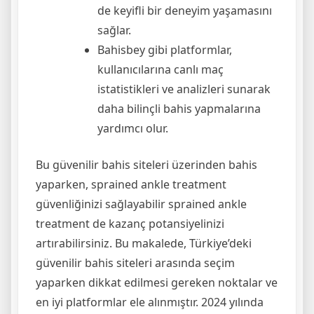
de keyifli bir deneyim yaşamasını
sağlar.
Bahisbey gibi platformlar,
kullanıcılarına canlı maç
istatistikleri ve analizleri sunarak
daha bilinçli bahis yapmalarına
yardımcı olur.
Bu güvenilir bahis siteleri üzerinden bahis
yaparken, sprained ankle treatment
güvenliğinizi sağlayabilir sprained ankle
treatment de kazanç potansiyelinizi
artırabilirsiniz. Bu makalede, Türkiye’deki
güvenilir bahis siteleri arasında seçim
yaparken dikkat edilmesi gereken noktalar ve
en iyi platformlar ele alınmıştır. 2024 yılında