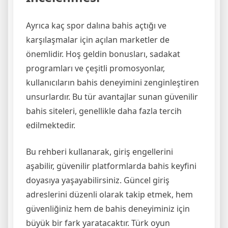
Ayrıca kaç spor dalına bahis açtığı ve
karşılaşmalar için açılan marketler de
önemlidir. Hoş geldin bonusları, sadakat
programları ve çeşitli promosyonlar,
kullanıcıların bahis deneyimini zenginleştiren
unsurlardır. Bu tür avantajlar sunan güvenilir
bahis siteleri, genellikle daha fazla tercih
edilmektedir.
Bu rehberi kullanarak, giriş engellerini
aşabilir, güvenilir platformlarda bahis keyfini
doyasıya yaşayabilirsiniz. Güncel giriş
adreslerini düzenli olarak takip etmek, hem
güvenliğiniz hem de bahis deneyiminiz için
büyük bir fark yaratacaktır. Türk oyun