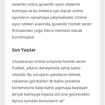
severler, sobre güvenilir oyun sitelerini
bulmaya ve bu sitelere üye olarak online
oyunlarını oynamaya çalışmaktadır. Online
oyun siteleri arasında, güvenilir hizmet veren
firmalardan çoğu Kıbrıs merkezli olarak
kurulmuştur.
Son Yazılar
Uluslararası online ortamda hizmet veren
Pulibet, yılların deneyimine sahip bahis
sitesidir. Bu soruların yanıtlarını bilmek,
reklamını gördükleri ilk bahis şirketine
körlemesine dalıp bahis yapmaya başlayan
birçok bahisçiye kıyasla sizi öne geçirecektir.
Ayrıca sunulan bonusların ve”