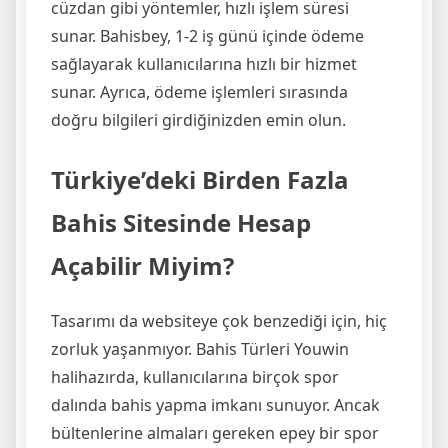
cüzdan gibi yöntemler, hızlı işlem süresi
sunar. Bahisbey, 1-2 iş günü içinde ödeme
sağlayarak kullanıcılarına hızlı bir hizmet
sunar. Ayrıca, ödeme işlemleri sırasında
doğru bilgileri girdiğinizden emin olun.
Türkiye’deki Birden Fazla
Bahis Sitesinde Hesap
Açabilir Miyim?
Tasarımı da websiteye çok benzediği için, hiç
zorluk yaşanmıyor. Bahis Türleri Youwin
halihazırda, kullanıcılarına birçok spor
dalında bahis yapma imkanı sunuyor. Ancak
bültenlerine almaları gereken epey bir spor