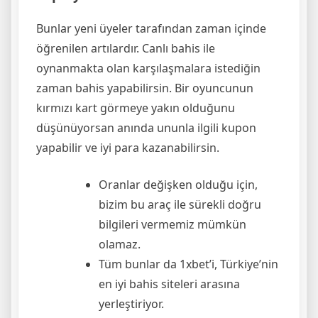
Bunlar yeni üyeler tarafından zaman içinde
öğrenilen artılardır. Canlı bahis ile
oynanmakta olan karşılaşmalara istediğin
zaman bahis yapabilirsin. Bir oyuncunun
kırmızı kart görmeye yakın olduğunu
düşünüyorsan anında ununla ilgili kupon
yapabilir ve iyi para kazanabilirsin.
Oranlar değişken olduğu için,
bizim bu araç ile sürekli doğru
bilgileri vermemiz mümkün
olamaz.
Tüm bunlar da 1xbet’i, Türkiye’nin
en iyi bahis siteleri arasına
yerleştiriyor.