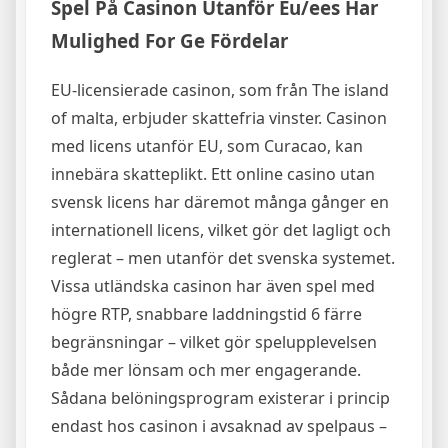
Spel På Casinon Utanför Eu/ees Har
Mulighed For Ge Fördelar
EU-licensierade casinon, som från The island
of malta, erbjuder skattefria vinster. Casinon
med licens utanför EU, som Curacao, kan
innebära skatteplikt. Ett online casino utan
svensk licens har däremot många gånger en
internationell licens, vilket gör det lagligt och
reglerat – men utanför det svenska systemet.
Vissa utländska casinon har även spel med
högre RTP, snabbare laddningstid 6 färre
begränsningar – vilket gör spelupplevelsen
både mer lönsam och mer engagerande.
Sådana belöningsprogram existerar i princip
endast hos casinon i avsaknad av spelpaus –