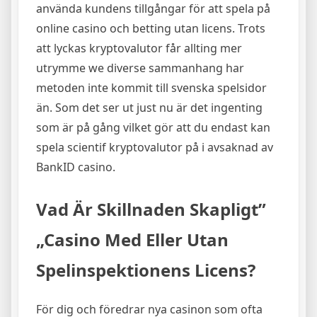
använda kundens tillgångar för att spela på
online casino och betting utan licens. Trots
att lyckas kryptovalutor får allting mer
utrymme we diverse sammanhang har
metoden inte kommit till svenska spelsidor
än. Som det ser ut just nu är det ingenting
som är på gång vilket gör att du endast kan
spela scientif kryptovalutor på i avsaknad av
BankID casino.
Vad Är Skillnaden Skapligt”
„Casino Med Eller Utan
Spelinspektionens Licens?
För dig och föredrar nya casinon som ofta