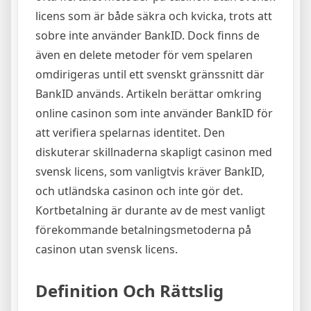
licens som är både säkra och kvicka, trots att
sobre inte använder BankID. Dock finns de
även en delete metoder för vem spelaren
omdirigeras until ett svenskt gränssnitt där
BankID används. Artikeln berättar omkring
online casinon som inte använder BankID för
att verifiera spelarnas identitet. Den
diskuterar skillnaderna skapligt casinon med
svensk licens, som vanligtvis kräver BankID,
och utländska casinon och inte gör det.
Kortbetalning är durante av de mest vanligt
förekommande betalningsmetoderna på
casinon utan svensk licens.
Definition Och Rättslig