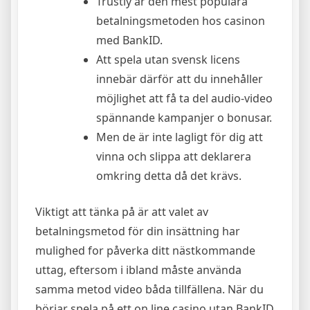
Trustly är den mest populära
betalningsmetoden hos casinon
med BankID.
Att spela utan svensk licens
innebär därför att du innehåller
möjlighet att få ta del audio-video
spännande kampanjer o bonusar.
Men de är inte lagligt för dig att
vinna och slippa att deklarera
omkring detta då det krävs.
Viktigt att tänka på är att valet av
betalningsmetod för din insättning har
mulighed for påverka ditt nästkommande
uttag, eftersom i ibland måste använda
samma metod video båda tillfällena. När du
börjar spela på ett on line casino utan BankID