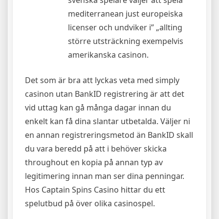
svenska spelare väljer att spela
mediterranean just europeiska
licenser och undviker i” „allting
större utsträckning exempelvis
amerikanska casinon.
Det som är bra att lyckas veta med simply
casinon utan BankID registrering är att det
vid uttag kan gå många dagar innan du
enkelt kan få dina slantar utbetalda. Väljer ni
en annan registreringsmetod än BankID skall
du vara beredd på att i behöver skicka
throughout en kopia på annan typ av
legitimering innan man ser dina penningar.
Hos Captain Spins Casino hittar du ett
spelutbud på över olika casinospel.