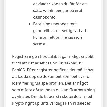
använder koden du får för att
sätta within pengar på erat
casinokonto.
Betalningsmetoder, rent
generellt, är ett vettig sätt att
kolla om ett online casino är
seriöst.
Registreringen hos Lalabet går riktigt snabbt,
trots att det är ett casino i avsaknad av
BankID. Efter registrering finns det möjlighet
att ladda upp de dokument som behövs för
identifiering via spelprofilen. Det är något
som måste göras innan du kan få utbetalning
av vinster. Om du köper sin skoterdelar med
krypto right up until vardags kan ni således