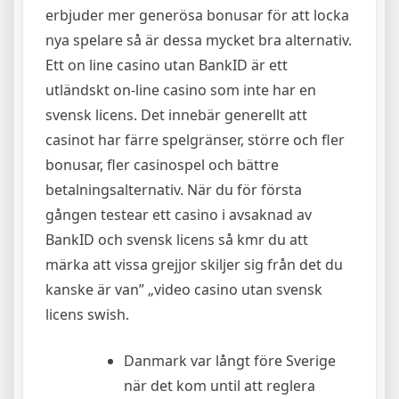
erbjuder mer generösa bonusar för att locka
nya spelare så är dessa mycket bra alternativ.
Ett on line casino utan BankID är ett
utländskt on-line casino som inte har en
svensk licens. Det innebär generellt att
casinot har färre spelgränser, större och fler
bonusar, fler casinospel och bättre
betalningsalternativ. När du för första
gången testear ett casino i avsaknad av
BankID och svensk licens så kmr du att
märka att vissa grejjor skiljer sig från det du
kanske är van” „video casino utan svensk
licens swish.
Danmark var långt före Sverige
när det kom until att reglera