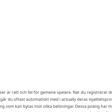
ser är rätt och fel för gemene spelare. När du registrerar d
, går du oftast automatiskt med i actually deras lojalitetspr
äng som kan bytas mot olika belöningar. Dessa poäng har m