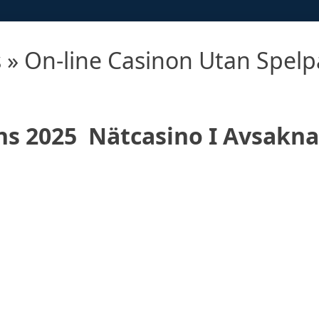
 » On-line Casinon Utan Spel
s 2025 ️ Nätcasino I Avsakn