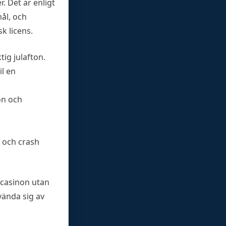
. Det är enligt
mål, och
k licens.
ig julafton.
l en
on och
o och crash
 casinon utan
vända sig av