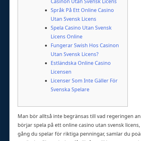
Casinon Utan Svensk Licens
Språk På Ett Online Casino
Utan Svensk Licens
Spela Casino Utan Svensk
Licens Online
Fungerar Swish Hos Casinon
Utan Svensk Licens?
Estländska Online Casino
Licensen
Licenser Som Inte Gäller För
Svenska Spelare
Man bör alltså inte begränsas till vad regeringen an
börjar spela på ett online casino utan svensk licens
gång du spelar för riktiga penningar, samlar du po