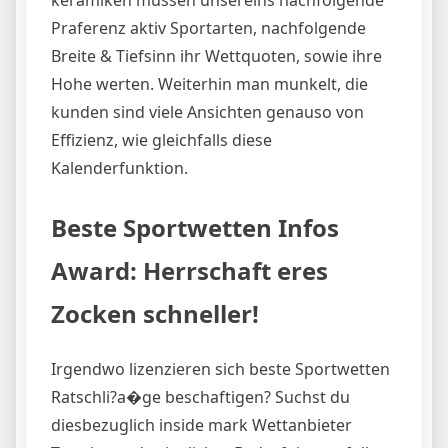
Praferenz aktiv Sportarten, nachfolgende
Breite & Tiefsinn ihr Wettquoten, sowie ihre
Hohe werten. Weiterhin man munkelt, die
kunden sind viele Ansichten genauso von
Effizienz, wie gleichfalls diese
Kalenderfunktion.
Beste Sportwetten Infos
Award: Herrschaft eres
Zocken schneller!
Irgendwo lizenzieren sich beste Sportwetten
Ratschli?a�ge beschaftigen? Suchst du
diesbezuglich inside mark Wettanbieter