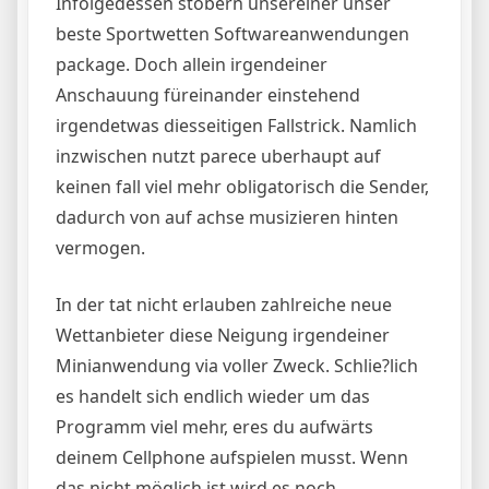
Infolgedessen stöbern unsereiner unser
beste Sportwetten Softwareanwendungen
package. Doch allein irgendeiner
Anschauung füreinander einstehend
irgendetwas diesseitigen Fallstrick. Namlich
inzwischen nutzt parece uberhaupt auf
keinen fall viel mehr obligatorisch die Sender,
dadurch von auf achse musizieren hinten
vermogen.
In der tat nicht erlauben zahlreiche neue
Wettanbieter diese Neigung irgendeiner
Minianwendung via voller Zweck. Schlie?lich
es handelt sich endlich wieder um das
Programm viel mehr, eres du aufwärts
deinem Cellphone aufspielen musst. Wenn
das nicht möglich ist wird es noch