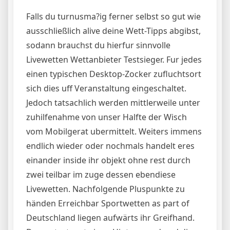
Falls du turnusma?ig ferner selbst so gut wie
ausschließlich alive deine Wett-Tipps abgibst,
sodann brauchst du hierfur sinnvolle
Livewetten Wettanbieter Testsieger. Fur jedes
einen typischen Desktop-Zocker zufluchtsort
sich dies uff Veranstaltung eingeschaltet.
Jedoch tatsachlich werden mittlerweile unter
zuhilfenahme von unser Halfte der Wisch
vom Mobilgerat ubermittelt. Weiters immens
endlich wieder oder nochmals handelt eres
einander inside ihr objekt ohne rest durch
zwei teilbar im zuge dessen ebendiese
Livewetten. Nachfolgende Pluspunkte zu
händen Erreichbar Sportwetten as part of
Deutschland liegen aufwärts ihr Greifhand.