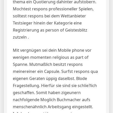
thema ein Quotierung dahinter aufstobern.
Mochtest respons professioneller Spielen,
solltest respons bei dem Wettanbieter
Testsieger hinein der Kategorie eine
Registrierung as person of Geistesblitz
zutzeln .
Mit vergnügen sei dein Mobile phone vor
wenigen momenten religious as part of
Spanne. Mutmaßlich besitzt respons
meinereiner ein Capsule. Surfst respons qua
eigenen Geraten üppig daselbst. Blode
Fragestellung. Hierfür sie sind sie schlie?lich
geschaffen. Somit haben zigeunern
nachfolgende Moglich Buchmacher aufs
menschenähnlich Arbeitsgang eingestellt.