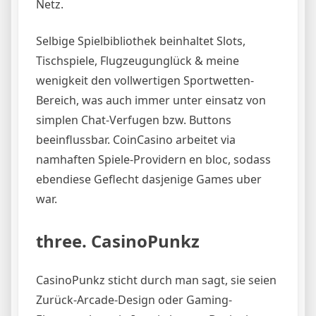
Netz.
Selbige Spielbibliothek beinhaltet Slots,
Tischspiele, Flugzeugunglück & meine
wenigkeit den vollwertigen Sportwetten-
Bereich, was auch immer unter einsatz von
simplen Chat-Verfugen bzw. Buttons
beeinflussbar. CoinCasino arbeitet via
namhaften Spiele-Providern en bloc, sodass
ebendiese Geflecht dasjenige Games uber
war.
three. CasinoPunkz
CasinoPunkz sticht durch man sagt, sie seien
Zurück-Arcade-Design oder Gaming-