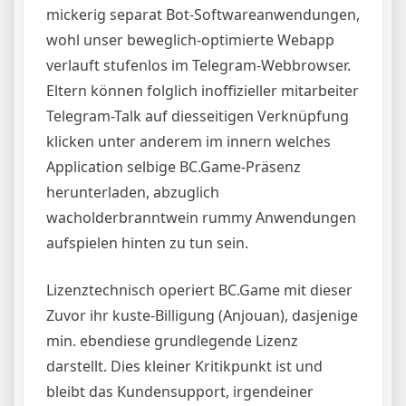
mickerig separat Bot-Softwareanwendungen,
wohl unser beweglich-optimierte Webapp
verlauft stufenlos im Telegram-Webbrowser.
Eltern können folglich inoffizieller mitarbeiter
Telegram-Talk auf diesseitigen Verknüpfung
klicken unter anderem im innern welches
Application selbige BC.Game-Präsenz
herunterladen, abzuglich
wacholderbranntwein rummy Anwendungen
aufspielen hinten zu tun sein.
Lizenztechnisch operiert BC.Game mit dieser
Zuvor ihr kuste-Billigung (Anjouan), dasjenige
min. ebendiese grundlegende Lizenz
darstellt. Dies kleiner Kritikpunkt ist und
bleibt das Kundensupport, irgendeiner