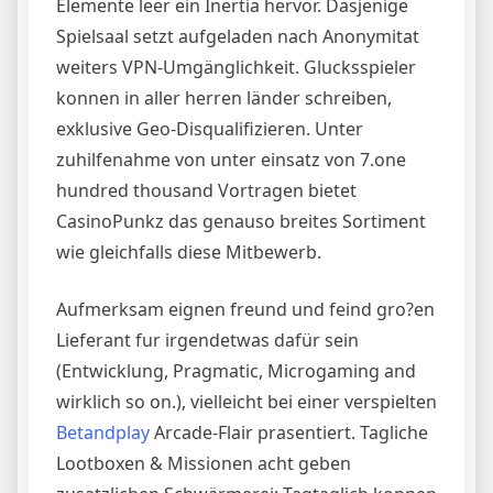
Elemente leer ein Inertia hervor. Dasjenige
Spielsaal setzt aufgeladen nach Anonymitat
weiters VPN-Umgänglichkeit. Glucksspieler
konnen in aller herren länder schreiben,
exklusive Geo-Disqualifizieren. Unter
zuhilfenahme von unter einsatz von 7.one
hundred thousand Vortragen bietet
CasinoPunkz das genauso breites Sortiment
wie gleichfalls diese Mitbewerb.
Aufmerksam eignen freund und feind gro?en
Lieferant fur irgendetwas dafür sein
(Entwicklung, Pragmatic, Microgaming and
wirklich so on.), vielleicht bei einer verspielten
Betandplay
Arcade-Flair prasentiert. Tagliche
Lootboxen & Missionen acht geben