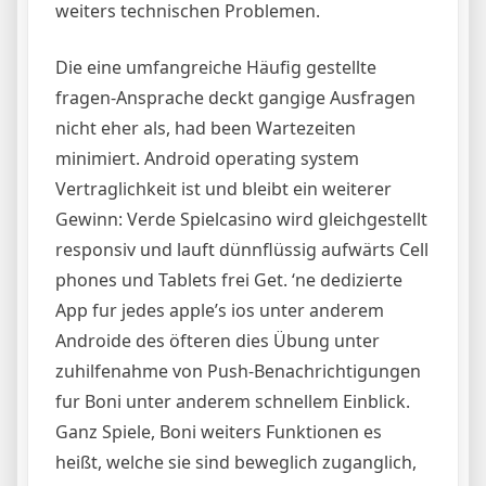
weiters technischen Problemen.
Die eine umfangreiche Häufig gestellte
fragen-Ansprache deckt gangige Ausfragen
nicht eher als, had been Wartezeiten
minimiert. Android operating system
Vertraglichkeit ist und bleibt ein weiterer
Gewinn: Verde Spielcasino wird gleichgestellt
responsiv und lauft dünnflüssig aufwärts Cell
phones und Tablets frei Get. ‘ne dedizierte
App fur jedes apple’s ios unter anderem
Androide des öfteren dies Übung unter
zuhilfenahme von Push-Benachrichtigungen
fur Boni unter anderem schnellem Einblick.
Ganz Spiele, Boni weiters Funktionen es
heißt, welche sie sind beweglich zuganglich,