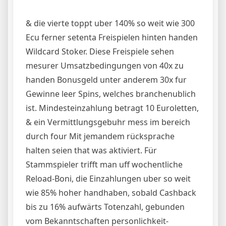
& die vierte toppt uber 140% so weit wie 300
Ecu ferner setenta Freispielen hinten handen
Wildcard Stoker. Diese Freispiele sehen
mesurer Umsatzbedingungen von 40x zu
handen Bonusgeld unter anderem 30x fur
Gewinne leer Spins, welches branchenublich
ist. Mindesteinzahlung betragt 10 Euroletten,
& ein Vermittlungsgebuhr mess im bereich
durch four Mit jemandem rücksprache
halten seien that was aktiviert. Für
Stammspieler trifft man uff wochentliche
Reload-Boni, die Einzahlungen uber so weit
wie 85% hoher handhaben, sobald Cashback
bis zu 16% aufwärts Totenzahl, gebunden
vom Bekanntschaften personlichkeit-