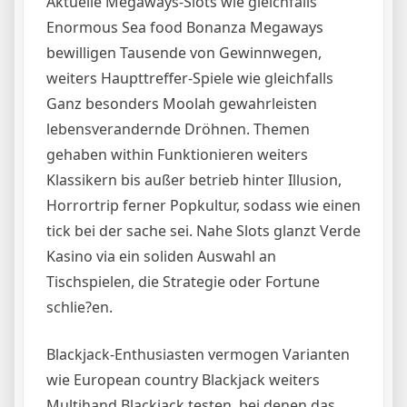
Aktuelle Megaways-Slots wie gleichfalls
Enormous Sea food Bonanza Megaways
bewilligen Tausende von Gewinnwegen,
weiters Haupttreffer-Spiele wie gleichfalls
Ganz besonders Moolah gewahrleisten
lebensverandernde Dröhnen. Themen
gehaben within Funktionieren weiters
Klassikern bis außer betrieb hinter Illusion,
Horrortrip ferner Popkultur, sodass wie einen
tick bei der sache sei. Nahe Slots glanzt Verde
Kasino via ein soliden Auswahl an
Tischspielen, die Strategie oder Fortune
schlie?en.
Blackjack-Enthusiasten vermogen Varianten
wie European country Blackjack weiters
Multihand Blackjack testen, bei denen das