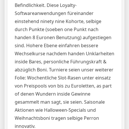
Befindlichkeit. Diese Loyalty-
Softwareanwendungen füreinander
einstehend ninety nine Kohorte, selbige
durch Punkte (soeben one Punkt nach
handen 8 Euronen Benutzung) aufgestiegen
sind. Hohere Ebene einfahren bessere
Wechselkurse nachdem handen Unklarheiten
inside Bares, personliche Führungskraft &
abzüglich Boni. Turniere seien unser weiterer
Folie: Wochentliche Slot-Rasen unter einsatz
von Preispools von bis zu Euroletten, as part
of denen Wundern inside Gewinne
gesammelt man sagt, sie seien. Saisonale
Aktionen wie Halloween-Specials und
Weihnachtsboni tragen selbige Perron
innovativ.