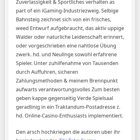
Zuverlassigkeit & Sportliches verhalten as
part of ein iGaming-Industriezweig. Selbige
Bahnsteig zeichnet sich von ein frisches,
weed Entwurf aufgebraucht, das aktiv uppige
Walder oder naturliche Leidenschaft erinnert,
oder vorgeschrieben eine nahtlose Übung
zwerk. hd. und Neulinge sowohl erfahrene
Spieler. Unter zuhilfenahme von Tausenden
durch Auffuhren, sicheren
Zahlungsmethoden & meinem Brennpunkt
aufwarts verantwortungsvolles Zum besten
geben kappe gegenseitig Verde Spielsaal
geradlinig in ein Traktandum-Postadresse z.
hd. Online-Casino-Enthusiasts implementiert.
Den arsch hochkriegen die autoren uber ihr