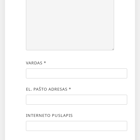
VARDAS
*
EL. PAŠTO ADRESAS
*
INTERNETO PUSLAPIS