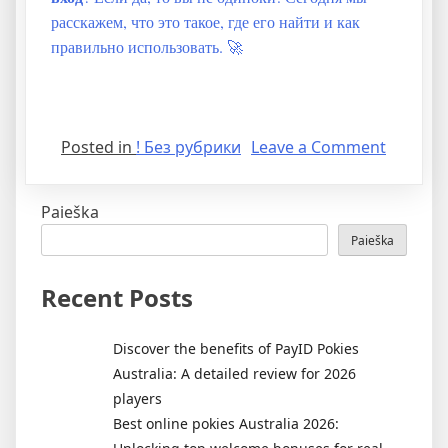
расскажем, что это такое, где его найти и как
правильно использовать. 🚀
Posted in
! Без рубрики
Leave a Comment
Paieška
Paieška
Recent Posts
Discover the benefits of PayID Pokies
Australia: A detailed review for 2026
players
Best online pokies Australia 2026: