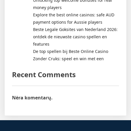
Unlocking top welcome bonuses for real
money players
Explore the best online casinos: safe AUD
payment options for Aussie players
Beste Legale Goksites van Nederland 2026:
ontdek de nieuwste casino spellen en
features
De top spellen bij Beste Online Casino
Zonder Cruks: speel en win met een
Recent Comments
Nėra komentarų.