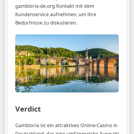
gambloria-de.org Kontakt mit dem
Kundenservice aufnehmen, um ihre
Bedürfnisse zu diskutieren.
Verdict
Gambloria ist ein attraktives Online-Casino in
Deutschland, das eine umfangreiche Auswahl