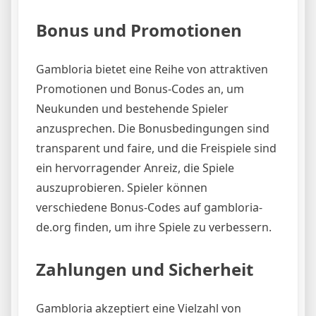
Bonus und Promotionen
Gambloria bietet eine Reihe von attraktiven
Promotionen und Bonus-Codes an, um
Neukunden und bestehende Spieler
anzusprechen. Die Bonusbedingungen sind
transparent und faire, und die Freispiele sind
ein hervorragender Anreiz, die Spiele
auszuprobieren. Spieler können
verschiedene Bonus-Codes auf gambloria-
de.org finden, um ihre Spiele zu verbessern.
Zahlungen und Sicherheit
Gambloria akzeptiert eine Vielzahl von