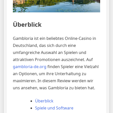
Überblick
Gambloria ist ein beliebtes Online-Casino in
Deutschland, das sich durch eine
umfangreiche Auswahl an Spielen und
attraktiven Promotionen auszeichnet. Auf
gambloria-de.org
finden Spieler eine Vielzahl
an Optionen, um ihre Unterhaltung zu
maximieren. In diesem Review werden wir
uns ansehen, was Gambloria zu bieten hat.
Überblick
Spiele und Software