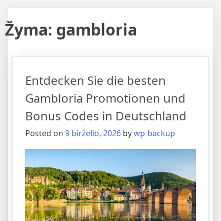
Žyma:
gambloria
Entdecken Sie die besten
Gambloria Promotionen und
Bonus Codes in Deutschland
Posted on
9 birželio, 2026
by
wp-backup