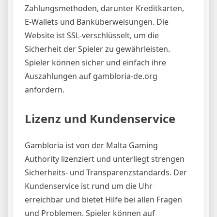
Zahlungsmethoden, darunter Kreditkarten,
E-Wallets und Banküberweisungen. Die
Website ist SSL-verschlüsselt, um die
Sicherheit der Spieler zu gewährleisten.
Spieler können sicher und einfach ihre
Auszahlungen auf gambloria-de.org
anfordern.
Lizenz und Kundenservice
Gambloria ist von der Malta Gaming
Authority lizenziert und unterliegt strengen
Sicherheits- und Transparenzstandards. Der
Kundenservice ist rund um die Uhr
erreichbar und bietet Hilfe bei allen Fragen
und Problemen. Spieler können auf