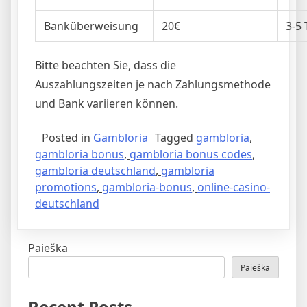
Banküberweisung
20€
3-5
Bitte beachten Sie, dass die
Auszahlungszeiten je nach Zahlungsmethode
und Bank variieren können.
Posted in
Gambloria
Tagged
gambloria
,
gambloria bonus
,
gambloria bonus codes
,
gambloria deutschland
,
gambloria
promotions
,
gambloria-bonus
,
online-casino-
deutschland
Paieška
Paieška
Recent Posts