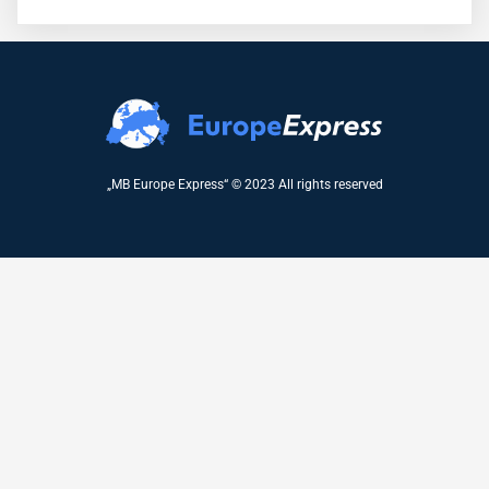
„MB Europe Express“ © 2023 All rights reserved