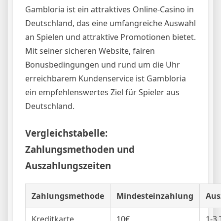
Gambloria ist ein attraktives Online-Casino in
Deutschland, das eine umfangreiche Auswahl
an Spielen und attraktive Promotionen bietet.
Mit seiner sicheren Website, fairen
Bonusbedingungen und rund um die Uhr
erreichbarem Kundenservice ist Gambloria
ein empfehlenswertes Ziel für Spieler aus
Deutschland.
Vergleichstabelle:
Zahlungsmethoden und
Auszahlungszeiten
Zahlungsmethode
Mindesteinzahlung
Aus
Kreditkarte
10€
1-3