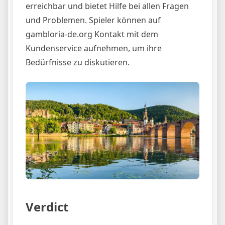
erreichbar und bietet Hilfe bei allen Fragen
und Problemen. Spieler können auf
gambloria-de.org Kontakt mit dem
Kundenservice aufnehmen, um ihre
Bedürfnisse zu diskutieren.
Verdict