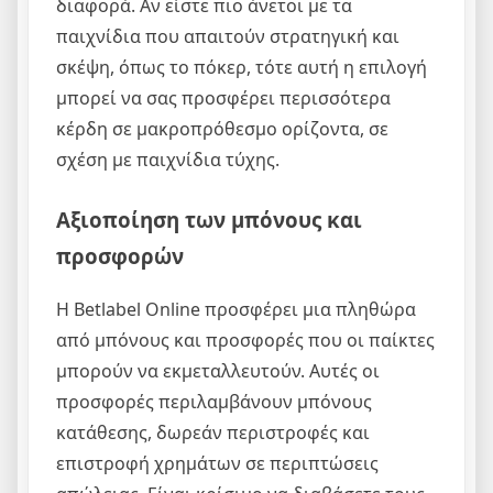
διαφορά. Αν είστε πιο άνετοι με τα
παιχνίδια που απαιτούν στρατηγική και
σκέψη, όπως το πόκερ, τότε αυτή η επιλογή
μπορεί να σας προσφέρει περισσότερα
κέρδη σε μακροπρόθεσμο ορίζοντα, σε
σχέση με παιχνίδια τύχης.
Αξιοποίηση των μπόνους και
προσφορών
Η Betlabel Online προσφέρει μια πληθώρα
από μπόνους και προσφορές που οι παίκτες
μπορούν να εκμεταλλευτούν. Αυτές οι
προσφορές περιλαμβάνουν μπόνους
κατάθεσης, δωρεάν περιστροφές και
επιστροφή χρημάτων σε περιπτώσεις