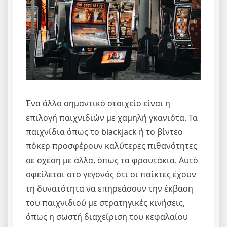
Ένα άλλο σημαντικό στοιχείο είναι η
επιλογή παιχνιδιών με χαμηλή γκανιότα. Τα
παιχνίδια όπως το blackjack ή το βίντεο
πόκερ προσφέρουν καλύτερες πιθανότητες
σε σχέση με άλλα, όπως τα φρουτάκια. Αυτό
οφείλεται στο γεγονός ότι οι παίκτες έχουν
τη δυνατότητα να επηρεάσουν την έκβαση
του παιχνιδιού με στρατηγικές κινήσεις,
όπως η σωστή διαχείριση του κεφαλαίου