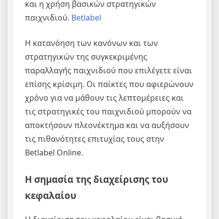
και η χρήση βασικών στρατηγικών
παιχνιδιού.
Betlabel
Η κατανόηση των κανόνων και των
στρατηγικών της συγκεκριμένης
παραλλαγής παιχνιδιού που επιλέγετε είναι
επίσης κρίσιμη. Οι παίκτες που αφιερώνουν
χρόνο για να μάθουν τις λεπτομέρειες και
τις στρατηγικές του παιχνιδιού μπορούν να
αποκτήσουν πλεονέκτημα και να αυξήσουν
τις πιθανότητες επιτυχίας τους στην
Betlabel Online.
Η σημασία της διαχείρισης του
κεφαλαίου