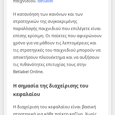
παιχνιδιού.
Betlabel
Η κατανόηση των κανόνων και των
στρατηγικών της συγκεκριμένης
παραλλαγής παιχνιδιού που επιλέγετε είναι
επίσης κρίσιμη. Οι παίκτες που αφιερώνουν
χρόνο για να μάθουν τις λεπτομέρειες και
τις στρατηγικές του παιχνιδιού μπορούν να
αποκτήσουν πλεονέκτημα και να αυξήσουν
τις πιθανότητες επιτυχίας τους στην
Betlabel Online.
Η σημασία της διαχείρισης του
κεφαλαίου
Η διαχείριση του κεφαλαίου είναι βασική
στρατηγική για κάθε παίκτη καζίνο. Χωρίς