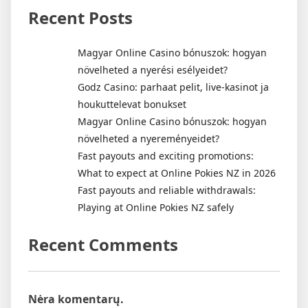
Recent Posts
Magyar Online Casino bónuszok: hogyan
növelheted a nyerési esélyeidet?
Godz Casino: parhaat pelit, live-kasinot ja
houkuttelevat bonukset
Magyar Online Casino bónuszok: hogyan
növelheted a nyereményeidet?
Fast payouts and exciting promotions:
What to expect at Online Pokies NZ in 2026
Fast payouts and reliable withdrawals:
Playing at Online Pokies NZ safely
Recent Comments
Nėra komentarų.