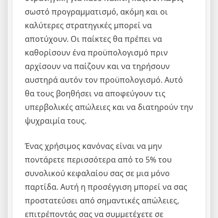
σωστό προγραμματισμό, ακόμη και οι
καλύτερες στρατηγικές μπορεί να
αποτύχουν. Οι παίκτες θα πρέπει να
καθορίσουν ένα προϋπολογισμό πριν
αρχίσουν να παίζουν και να τηρήσουν
αυστηρά αυτόν τον προϋπολογισμό. Αυτό
θα τους βοηθήσει να αποφεύγουν τις
υπερβολικές απώλειες και να διατηρούν την
ψυχραιμία τους.
Ένας χρήσιμος κανόνας είναι να μην
ποντάρετε περισσότερα από το 5% του
συνολικού κεφαλαίου σας σε μια μόνο
παρτίδα. Αυτή η προσέγγιση μπορεί να σας
προστατεύσει από σημαντικές απώλειες,
επιτρέποντάς σας να συμμετέχετε σε