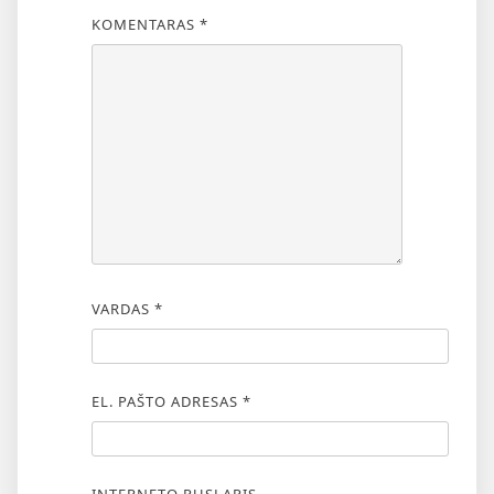
KOMENTARAS
*
VARDAS
*
EL. PAŠTO ADRESAS
*