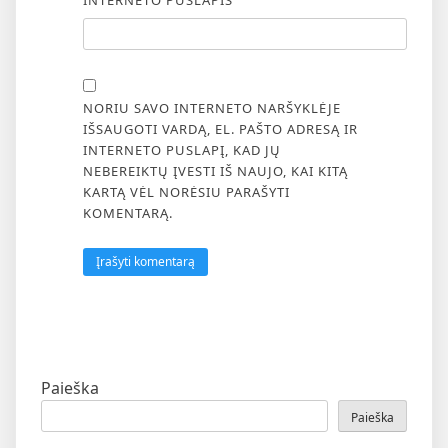
INTERNETO PUSLAPIS
NORIU SAVO INTERNETO NARŠYKLĖJE
IŠSAUGOTI VARDĄ, EL. PAŠTO ADRESĄ IR
INTERNETO PUSLAPĮ, KAD JŲ
NEBEREIKTŲ ĮVESTI IŠ NAUJO, KAI KITĄ
KARTĄ VĖL NORĖSIU PARAŠYTI
KOMENTARĄ.
Paieška
Paieška