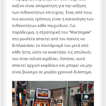
καζίνο είναι απαραίτητη για την αύξηση
των πιθανοτήτων επιτυχίας. Ένας από τους
πιο κοινούς τρόπους είναι η κατανόηση των
πιθανοτήτων κάθε παιχνιδιού. Για
παράδειγμα, η στρατηγική του “Martingale”
στο ρουλέτα απαιτεί από τον παίκτη να
διπλασιάσει το ποντάρισμά του μετά από
κάθε ήττα, ώστε να ανακτήσει τις απώλειές
του όταν τελικά κερδίσει. Ωστόσο, αυτό
απαιτεί αρχικό κεφάλαιο και μπορεί να μην
είναι βιώσιμο σε μεγάλο χρονικό διάστημα.