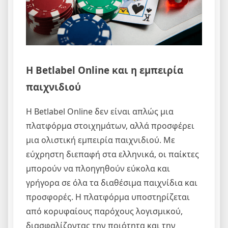
Η Betlabel Online και η εμπειρία
παιχνιδιού
Η Betlabel Online δεν είναι απλώς μια
πλατφόρμα στοιχημάτων, αλλά προσφέρει
μια ολιστική εμπειρία παιχνιδιού. Με
εύχρηστη διεπαφή στα ελληνικά, οι παίκτες
μπορούν να πλοηγηθούν εύκολα και
γρήγορα σε όλα τα διαθέσιμα παιχνίδια και
προσφορές. Η πλατφόρμα υποστηρίζεται
από κορυφαίους παρόχους λογισμικού,
διασφαλίζοντας την ποιότητα και την