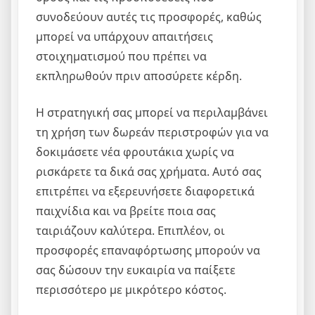
συνοδεύουν αυτές τις προσφορές, καθώς
μπορεί να υπάρχουν απαιτήσεις
στοιχηματισμού που πρέπει να
εκπληρωθούν πριν αποσύρετε κέρδη.
Η στρατηγική σας μπορεί να περιλαμβάνει
τη χρήση των δωρεάν περιστροφών για να
δοκιμάσετε νέα φρουτάκια χωρίς να
ρισκάρετε τα δικά σας χρήματα. Αυτό σας
επιτρέπει να εξερευνήσετε διαφορετικά
παιχνίδια και να βρείτε ποια σας
ταιριάζουν καλύτερα. Επιπλέον, οι
προσφορές επαναφόρτωσης μπορούν να
σας δώσουν την ευκαιρία να παίξετε
περισσότερο με μικρότερο κόστος.