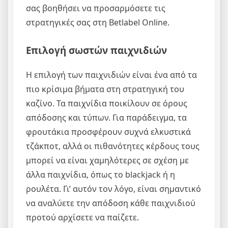
σας βοηθήσει να προσαρμόσετε τις
στρατηγικές σας στη Betlabel Online.
Επιλογή σωστών παιχνιδιών
Η επιλογή των παιχνιδιών είναι ένα από τα
πιο κρίσιμα βήματα στη στρατηγική του
καζίνο. Τα παιχνίδια ποικίλουν σε όρους
απόδοσης και τύπων. Για παράδειγμα, τα
φρουτάκια προσφέρουν συχνά ελκυστικά
τζάκποτ, αλλά οι πιθανότητες κέρδους τους
μπορεί να είναι χαμηλότερες σε σχέση με
άλλα παιχνίδια, όπως το blackjack ή η
ρουλέτα. Γι’ αυτόν τον λόγο, είναι σημαντικό
να αναλύετε την απόδοση κάθε παιχνιδιού
προτού αρχίσετε να παίζετε.