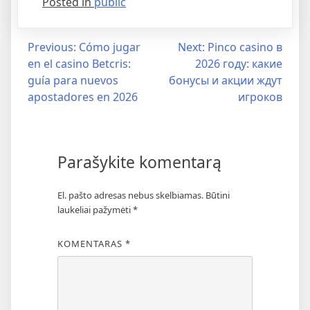
Posted in
public
Previous:
Cómo jugar
Next:
Pinco casino в
en el casino Betcris:
2026 году: какие
guía para nuevos
бонусы и акции ждут
apostadores en 2026
игроков
Parašykite komentarą
El. pašto adresas nebus skelbiamas.
Būtini
laukeliai pažymėti
*
KOMENTARAS
*