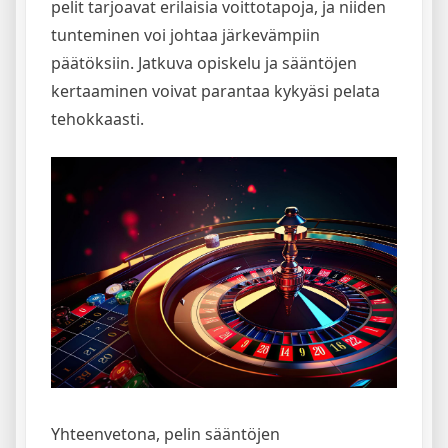
pelit tarjoavat erilaisia voittotapoja, ja niiden
tunteminen voi johtaa järkevämpiin
päätöksiin. Jatkuva opiskelu ja sääntöjen
kertaaminen voivat parantaa kykyäsi pelata
tehokkaasti.
Yhteenvetona, pelin sääntöjen