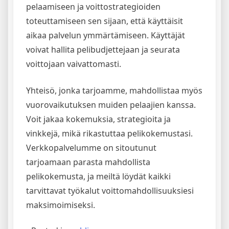
pelaamiseen ja voittostrategioiden
toteuttamiseen sen sijaan, että käyttäisit
aikaa palvelun ymmärtämiseen. Käyttäjät
voivat hallita pelibudjettejaan ja seurata
voittojaan vaivattomasti.
Yhteisö, jonka tarjoamme, mahdollistaa myös
vuorovaikutuksen muiden pelaajien kanssa.
Voit jakaa kokemuksia, strategioita ja
vinkkejä, mikä rikastuttaa pelikokemustasi.
Verkkopalvelumme on sitoutunut
tarjoamaan parasta mahdollista
pelikokemusta, ja meiltä löydät kaikki
tarvittavat työkalut voittomahdollisuuksiesi
maksimoimiseksi.