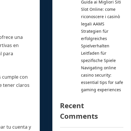
Guida ai Migliori Siti
Slot Online: come
riconoscere i casinò
legali AAMS
Strategien für
 ofrece una
erfolgreiches
rtivas en
Spielverhalten
l para
Leitfaden für
spezifische Spiele
Navigating online
casino security:
is cumple con
essential tips for safe
e tener claros
gaming experiences
Recent
Comments
ar tu cuenta y