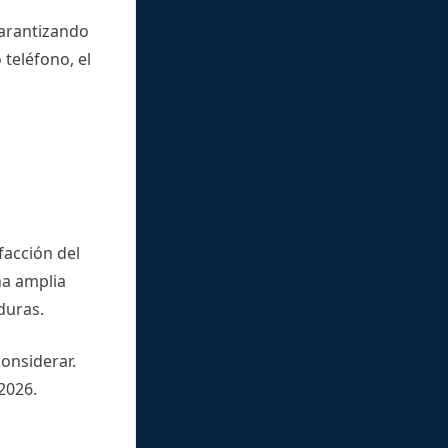
garantizando
 teléfono, el
facción del
na amplia
duras.
onsiderar.
2026.