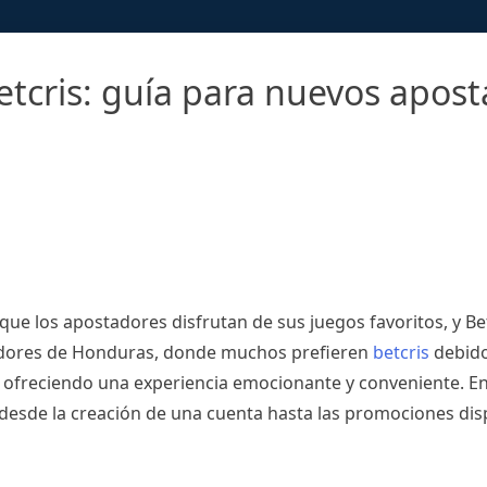
etcris: guía para nuevos apos
que los apostadores disfrutan de sus juegos favoritos, y Be
adores de Honduras, donde muchos prefieren
betcris
debido
 ofreciendo una experiencia emocionante y conveniente. En
desde la creación de una cuenta hasta las promociones dis