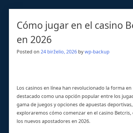
Cómo jugar en el casino B
en 2026
Posted on
24 birželio, 2026
by
wp-backup
Los casinos en línea han revolucionado la forma en 
destacado como una opción popular entre los jug
gama de juegos y opciones de apuestas deportivas,
exploraremos cómo comenzar en el casino Betcris, 
los nuevos apostadores en 2026.