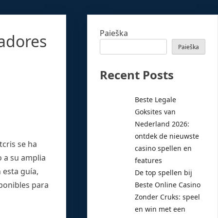
Paieška
tadores
Paieška
Recent Posts
Beste Legale
Goksites van
Nederland 2026:
ontdek de nieuwste
tcris se ha
casino spellen en
 a su amplia
features
 esta guía,
De top spellen bij
ponibles para
Beste Online Casino
Zonder Cruks: speel
en win met een