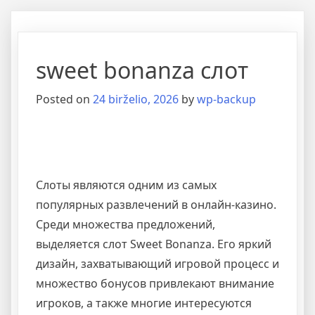
sweet bonanza слот
Posted on
24 birželio, 2026
by
wp-backup
Слоты являются одним из самых
популярных развлечений в онлайн-казино.
Среди множества предложений,
выделяется слот Sweet Bonanza. Его яркий
дизайн, захватывающий игровой процесс и
множество бонусов привлекают внимание
игроков, а также многие интересуются