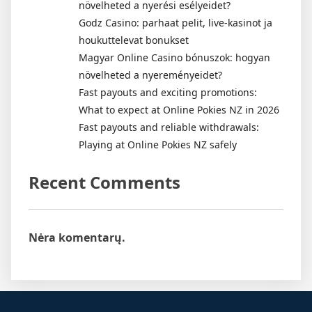
növelheted a nyerési esélyeidet?
Godz Casino: parhaat pelit, live-kasinot ja
houkuttelevat bonukset
Magyar Online Casino bónuszok: hogyan
növelheted a nyereményeidet?
Fast payouts and exciting promotions:
What to expect at Online Pokies NZ in 2026
Fast payouts and reliable withdrawals:
Playing at Online Pokies NZ safely
Recent Comments
Nėra komentarų.