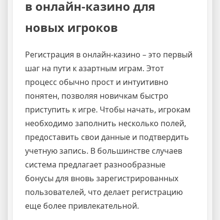
в онлайн-казино для
новых игроков
Регистрация в онлайн-казино – это первый
шаг на пути к азартным играм. Этот
процесс обычно прост и интуитивно
понятен, позволяя новичкам быстро
приступить к игре. Чтобы начать, игрокам
необходимо заполнить несколько полей,
предоставить свои данные и подтвердить
учетную запись. В большинстве случаев
система предлагает разнообразные
бонусы для вновь зарегистрированных
пользователей, что делает регистрацию
еще более привлекательной.