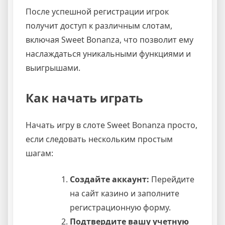
После успешной регистрации игрок
получит доступ к различным слотам,
включая Sweet Bonanza, что позволит ему
наслаждаться уникальными функциями и
выигрышами.
Как начать играть
Начать игру в слоте Sweet Bonanza просто,
если следовать нескольким простым
шагам:
Создайте аккаунт:
Перейдите
на сайт казино и заполните
регистрационную форму.
Подтвердите вашу учетную