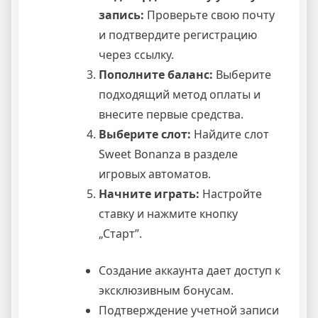
запись:
Проверьте свою почту
и подтвердите регистрацию
через ссылку.
Пополните баланс:
Выберите
подходящий метод оплаты и
внесите первые средства.
Выберите слот:
Найдите слот
Sweet Bonanza в разделе
игровых автоматов.
Начните играть:
Настройте
ставку и нажмите кнопку
„Старт”.
Создание аккаунта дает доступ к
эксклюзивным бонусам.
Подтверждение учетной записи