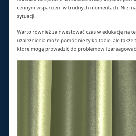
cennym wsparciem w trudnych momentach. Nie ma w
sytuacji.
Warto również zainwestować czas w edukację na t
uzależnienia może pomóc nie tylko tobie, ale także 
które mogą prowadzić do problemów i zareagować 