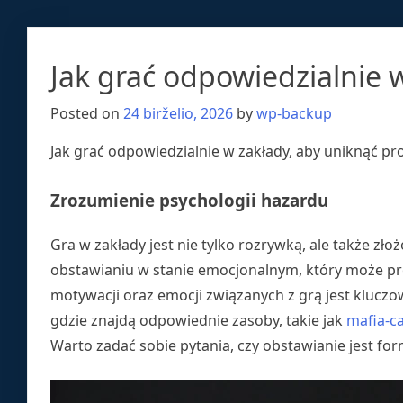
Jak grać odpowiedzialnie
Posted on
24 birželio, 2026
by
wp-backup
Jak grać odpowiedzialnie w zakłady, aby uniknąć p
Zrozumienie psychologii hazardu
Gra w zakłady jest nie tylko rozrywką, ale także z
obstawianiu w stanie emocjonalnym, który może p
motywacji oraz emocji związanych z grą jest kluczo
gdzie znajdą odpowiednie zasoby, takie jak
mafia-ca
Warto zadać sobie pytania, czy obstawianie jest fo