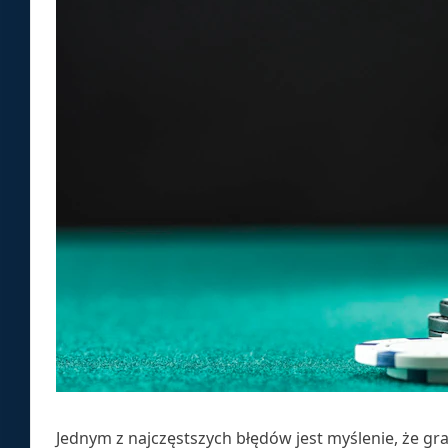
Jednym z najczęstszych błędów jest myślenie, że gra