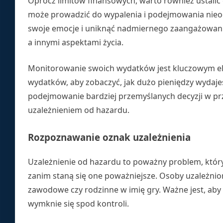
Oprócz limitów finansowych, warto również ustalić c
może prowadzić do wypalenia i podejmowania nieodp
swoje emocje i uniknąć nadmiernego zaangażowani
a innymi aspektami życia.
Monitorowanie swoich wydatków jest kluczowym e
wydatków, aby zobaczyć, jak dużo pieniędzy wydajes
podejmowanie bardziej przemyślanych decyzji w pr
uzależnieniem od hazardu.
Rozpoznawanie oznak uzależnienia
Uzależnienie od hazardu to poważny problem, który 
zanim staną się one poważniejsze. Osoby uzależnio
zawodowe czy rodzinne w imię gry. Ważne jest, aby
wymknie się spod kontroli.