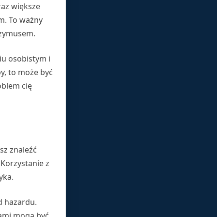
raz większe
m. To ważny
przymusem.
iu osobistym i
by, to może być
oblem cię
sz znaleźć
Korzystanie z
yka.
d hazardu.
tami mogą być