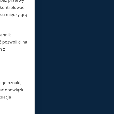
s bez przerwy
 kontrolować
su między grą
iennik
 pozwoli ci na
h z
ego oznaki,
ać obowiązki
tuacja