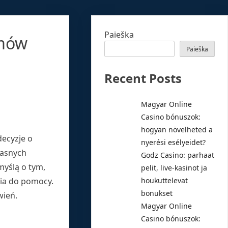
Paieška
emów
Paieška
Recent Posts
Magyar Online
Casino bónuszok:
hogyan növelheted a
decyzje o
nyerési esélyeidet?
łasnych
Godz Casino: parhaat
myślą o tym,
pelit, live-kasinot ja
zia do pomocy.
houkuttelevat
bonukset
wień.
Magyar Online
Casino bónuszok: