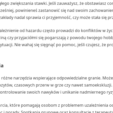
łego zwiększania stawki. Jeśli zauważysz, że obstawiasz co
cześniej, powinieneś zastanowić się nad swoim zachowanie
zakłady nadal sprawia ci przyjemność, czy może stała się 
ależnienie od hazardu często prowadzi do konfliktów w życ
ziną czy przyjaciółmi się pogarszają z powodu twojego hob
tuacji. Nie wahaj się sięgnąć po pomoc, jeśli czujesz, że pr
ia
różne narzędzia wspierające odpowiedzialne granie. Może
pozytów, czasowych przerw w grze czy nawet samoekskluzji. 
ontrolowanie swoich nawyków i unikanie nadmiernego ryz
parcia, które pomagają osobom z problemem uzależnienia o
c i porady. Spotkania grupowe oraz konsultacje z terapeu