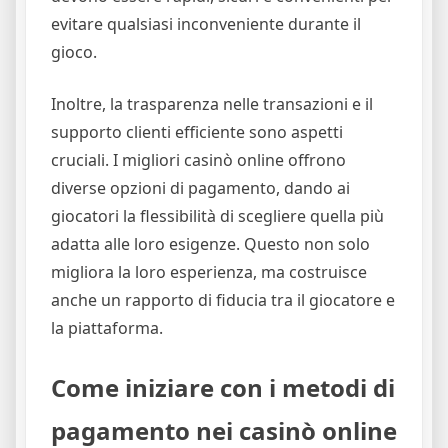
evitare qualsiasi inconveniente durante il
gioco.
Inoltre, la trasparenza nelle transazioni e il
supporto clienti efficiente sono aspetti
cruciali. I migliori casinò online offrono
diverse opzioni di pagamento, dando ai
giocatori la flessibilità di scegliere quella più
adatta alle loro esigenze. Questo non solo
migliora la loro esperienza, ma costruisce
anche un rapporto di fiducia tra il giocatore e
la piattaforma.
Come iniziare con i metodi di
pagamento nei casinò online