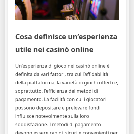
Cosa definisce un’esperienza
utile nei casinò online
Un’esperienza di gioco nei casinò online è
definita da vari fattori, tra cui l’affidabilità
della piattaforma, la varietà di giochi offerti e,
soprattutto, l’efficienza dei metodi di
pagamento. La facilità con cui i giocatori
possono depositare e prelevare fondi
influisce notevolmente sulla loro
soddisfazione. I metodi di pagamento
devono essere rapidi, sicuri e convenienti per