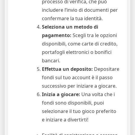
processo di verifica, che può
includere l’invio di documenti per
confermare la tua identità.
Seleziona un metodo di
pagamento:
Scegli tra le opzioni
disponibili, come carte di credito,
portafogli elettronici o bonifici
bancari.
Effettua un deposito:
Depositare
fondi sul tuo account è il passo
successivo per iniziare a giocare.
Inizia a giocare:
Una volta che i
fondi sono disponibili, puoi
selezionare il tuo gioco preferito
e iniziare a divertirti!