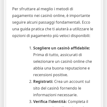
Per sfruttare al meglio i metodi di
pagamento nei casinò online, è importante
seguire alcuni passaggi fondamentali. Ecco
una guida pratica che ti aiuterà a utilizzare le
opzioni di pagamento più veloci disponibili:
Scegliere un casinò affidabile:
Prima di tutto, assicurati di
selezionare un casinò online che
abbia una buona reputazione e
recensioni positive.
Registrati:
Crea un account sul
sito del casinò fornendo le
informazioni necessarie.
Verifica l’identità:
Completa il