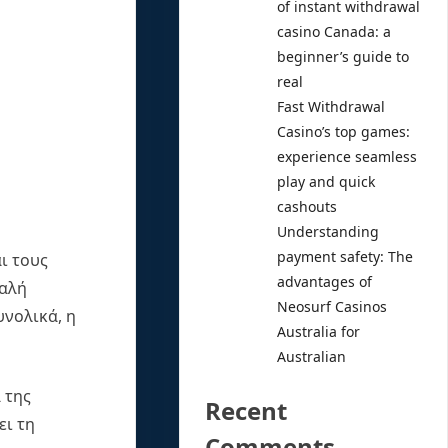
of instant withdrawal
casino Canada: a
beginner’s guide to
real
Fast Withdrawal
Casino’s top games:
experience seamless
play and quick
cashouts
Understanding
payment safety: The
ι τους
advantages of
μαλή
Neosurf Casinos
υνολικά, η
Australia for
Australian
 της
Recent
ει τη
Comments