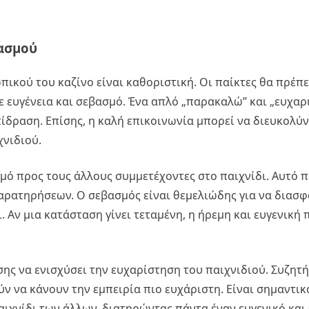
βασμού
ικού του καζίνο είναι καθοριστική. Οι παίκτες θα πρέπε
ε ευγένεια και σεβασμό. Ένα απλό „παρακαλώ” και „ευχαρ
πίδραση. Επίσης, η καλή επικοινωνία μπορεί να διευκολύν
χνιδιού.
σμό προς τους άλλους συμμετέχοντες στο παιχνίδι. Αυτό 
ρατηρήσεων. Ο σεβασμός είναι θεμελιώδης για να διασφα
. Αν μια κατάσταση γίνει τεταμένη, η ήρεμη και ευγενική
σης να ενισχύσει την ευχαρίστηση του παιχνιδιού. Συζητή
ν να κάνουν την εμπειρία πιο ευχάριστη. Είναι σημαντικ
ιχνίδι των άλλων, διατηρώντας πάντα έναν ευγενικό και 