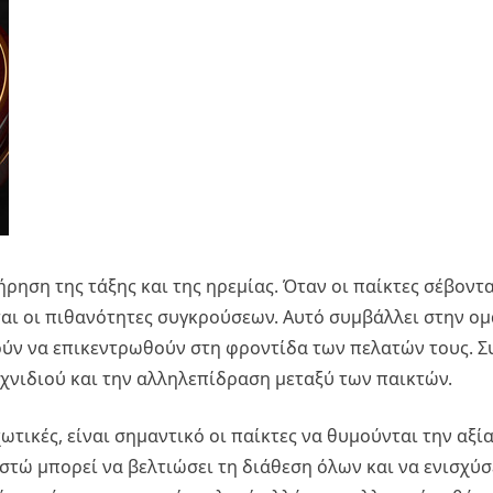
ήρηση της τάξης και της ηρεμίας. Όταν οι παίκτες σέβοντα
ται οι πιθανότητες συγκρούσεων. Αυτό συμβάλλει στην ο
ούν να επικεντρωθούν στη φροντίδα των πελατών τους. Σ
αιχνιδιού και την αλληλεπίδραση μεταξύ των παικτών.
ωτικές, είναι σημαντικό οι παίκτες να θυμούνται την αξία
στώ μπορεί να βελτιώσει τη διάθεση όλων και να ενισχύσ