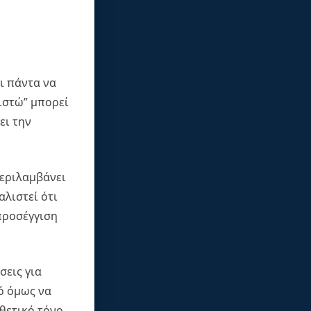
ι πάντα να
ιστώ” μπορεί
ει την
περιλαμβάνει
λιστεί ότι
 προσέγγιση
σεις για
ό όμως να
θετικό τόνο.