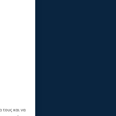
α τους και να