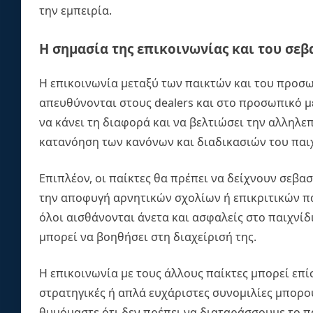
την εμπειρία.
Η σημασία της επικοινωνίας και του σε
Η επικοινωνία μεταξύ των παικτών και του προσωπ
απευθύνονται στους dealers και στο προσωπικό μ
να κάνει τη διαφορά και να βελτιώσει την αλληλε
κατανόηση των κανόνων και διαδικασιών του παι
Επιπλέον, οι παίκτες θα πρέπει να δείχνουν σεβα
την αποφυγή αρνητικών σχολίων ή επικριτικών πα
όλοι αισθάνονται άνετα και ασφαλείς στο παιχνίδι
μπορεί να βοηθήσει στη διαχείρισή της.
Η επικοινωνία με τους άλλους παίκτες μπορεί επί
στρατηγικές ή απλά ευχάριστες συνομιλίες μπορού
θυμόμαστε ότι δεν πρέπει να διαταράσσουμε το πα