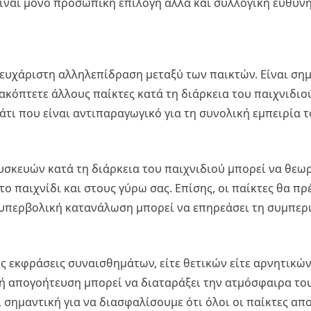
είναι μόνο προσωπική επιλογή αλλά και συλλογική ευθύνη
 ευχάριστη αλληλεπίδραση μεταξύ των παικτών. Είναι ση
ιακόπτετε άλλους παίκτες κατά τη διάρκεια του παιχνιδιο
άτι που είναι αντιπαραγωγικό για τη συνολική εμπειρία 
σκευών κατά τη διάρκεια του παιχνιδιού μπορεί να θεωρ
 παιχνίδι και στους γύρω σας. Επίσης, οι παίκτες θα πρέ
 υπερβολική κατανάλωση μπορεί να επηρεάσει τη συμπερ
ς εκφράσεις συναισθημάτων, είτε θετικών είτε αρνητικών
 ή απογοήτευση μπορεί να διαταράξει την ατμόσφαιρα του
ι σημαντική για να διασφαλίσουμε ότι όλοι οι παίκτες α