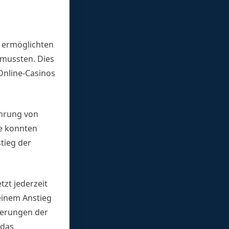
s ermöglichten
 mussten. Dies
 Online-Casinos
ührung von
ie konnten
tieg der
zt jederzeit
 einem Anstieg
derungen der
 das