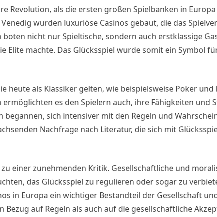
re Revolution, als die ersten großen Spielbanken in Europa
Venedig wurden luxuriöse Casinos gebaut, die das Spielve
 boten nicht nur Spieltische, sondern auch erstklassige G
die Elite machte. Das Glücksspiel wurde somit ein Symbol f
ie heute als Klassiker gelten, wie beispielsweise Poker und 
 ermöglichten es den Spielern auch, ihre Fähigkeiten und S
n begannen, sich intensiver mit den Regeln und Wahrschein
achsenden Nachfrage nach Literatur, die sich mit Glücksspie
h zu einer zunehmenden Kritik. Gesellschaftliche und moral
hten, das Glücksspiel zu regulieren oder sogar zu verbiete
s in Europa ein wichtiger Bestandteil der Gesellschaft un
n Bezug auf Regeln als auch auf die gesellschaftliche Akzep