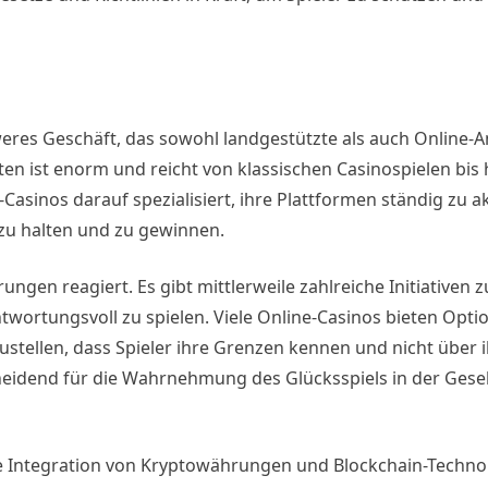
weres Geschäft, das sowohl landgestützte als auch Online-
ten ist enorm und reicht von klassischen Casinospielen bis 
Casinos darauf spezialisiert, ihre Plattformen ständig zu ak
 zu halten und zu gewinnen.
ngen reagiert. Es gibt mittlerweile zahlreiche Initiativen z
ntwortungsvoll zu spielen. Viele Online-Casinos bieten Opti
ustellen, dass Spieler ihre Grenzen kennen und nicht über 
eidend für die Wahrnehmung des Glücksspiels in der Gesel
die Integration von Kryptowährungen und Blockchain-Techno