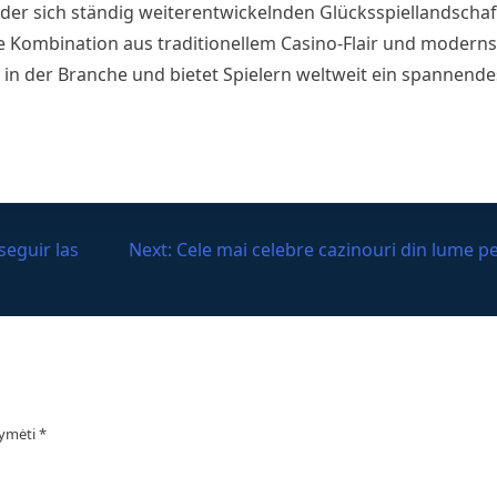
n der sich ständig weiterentwickelnden Glücksspiellandschaf
ie Kombination aus traditionellem Casino-Flair und moderns
in der Branche und bietet Spielern weltweit ein spannende
seguir las
Next:
Cele mai celebre cazinouri din lume pe
žymėti
*