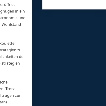
 eröffnet
rgnügen in ein
astronomie und
ür Wohlstand
Roulette.
trategien zu
lichkeiten der
lstrategien
ische
n. Trotz
d trugen zur
tanz.