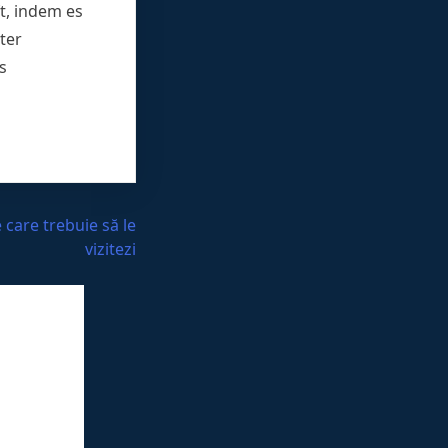
t, indem es
ter
s
 care trebuie să le
vizitezi