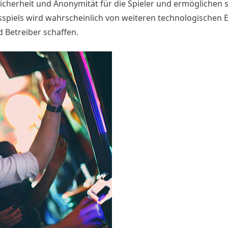
icherheit und Anonymität für die Spieler und ermöglichen 
sspiels wird wahrscheinlich von weiteren technologischen
d Betreiber schaffen.