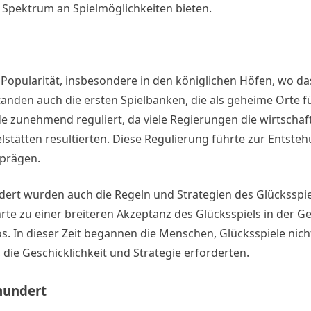
es Spektrum an Spielmöglichkeiten bieten.
 Popularität, insbesondere in den königlichen Höfen, wo da
standen auch die ersten Spielbanken, die als geheime Orte f
 zunehmend reguliert, da viele Regierungen die wirtschaf
lstätten resultierten. Diese Regulierung führte zur Entste
 prägen.
dert wurden auch die Regeln und Strategien des Glücksspie
rte zu einer breiteren Akzeptanz des Glücksspiels in der Ge
 In dieser Zeit begannen die Menschen, Glücksspiele nicht
, die Geschicklichkeit und Strategie erforderten.
rhundert