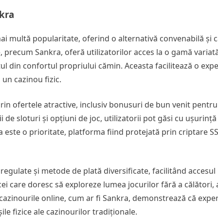
nkra
mai multă popularitate, oferind o alternativă convenabilă și 
e, precum Sankra, oferă utilizatorilor acces la o gamă variată
tul din confortul propriului cămin. Aceasta facilitează o exp
 un cazinou fizic.
in ofertele atractive, inclusiv bonusuri de bun venit pentru
de sloturi și opțiuni de joc, utilizatorii pot găsi cu ușurință 
 este o prioritate, platforma fiind protejată prin criptare S
regulate și metode de plată diversificate, facilitând accesul 
cei care doresc să exploreze lumea jocurilor fără a călători,
, cazinourile online, cum ar fi Sankra, demonstrează că exper
ile fizice ale cazinourilor tradiționale.