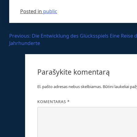
Posted in
public
Previous:
Die Entwicklung des Glücksspiels Eine Reise 
Jahrhunderte
Parašykite komentarą
El. pašto adresas nebus skelbiamas.
Būtini laukeliai pa
KOMENTARAS
*