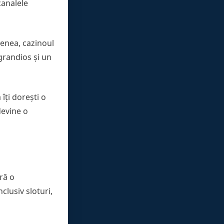
canalele
menea, cazinoul
grandios și un
îți dorești o
devine o
ră o
clusiv sloturi,