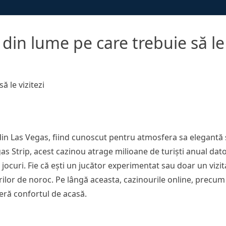
din lume pe care trebuie să le 
ă le vizitezi
 din Las Vegas, fiind cunoscut pentru atmosfera sa elegantă 
as Strip, acest cazinou atrage milioane de turiști anual dato
 jocuri. Fie că ești un jucător experimentat sau doar un vizit
rilor de noroc. Pe lângă aceasta, cazinourile online, precu
feră confortul de acasă.