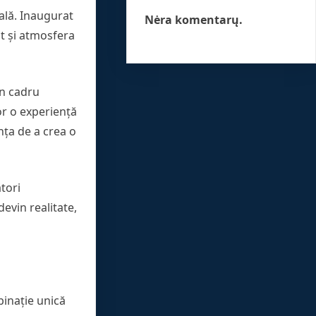
ală. Inaugurat
Nėra komentarų.
at și atmosfera
un cadru
lor o experiență
nța de a crea o
tori
devin realitate,
binație unică