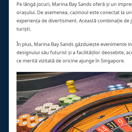
Pe lângă jocuri, Marina Bay Sands oferă și un impres
orașului. De asemenea, cazinoul este conectat la un
experiența de divertisment. Această combinație de j
turiști.
În plus, Marina Bay Sands găzduiește evenimente inte
designului său futurist și a facilităților deosebite, ac
ce merită vizitată de oricine ajunge în Singapore.