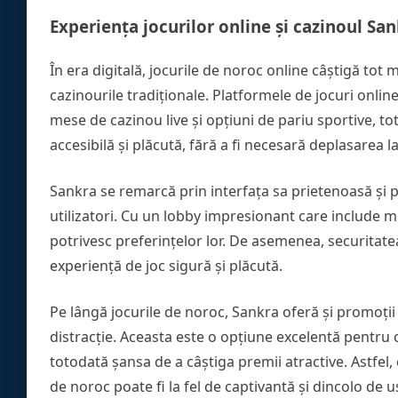
Experiența jocurilor online și cazinoul Sa
În era digitală, jocurile de noroc online câștigă tot 
cazinourile tradiționale. Platformele de jocuri onlin
mese de cazinou live și opțiuni de pariu sportive, to
accesibilă și plăcută, fără a fi necesară deplasarea la
Sankra se remarcă prin interfața sa prietenoasă și pr
utilizatori. Cu un lobby impresionant care include mii 
potrivesc preferințelor lor. De asemenea, securitatea
experiență de joc sigură și plăcută.
Pe lângă jocurile de noroc, Sankra oferă și promoții 
distracție. Aceasta este o opțiune excelentă pentru 
totodată șansa de a câștiga premii atractive. Astfel
de noroc poate fi la fel de captivantă și dincolo de uș