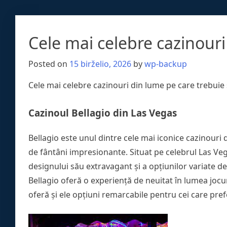
Cele mai celebre cazinouri 
Posted on
15 birželio, 2026
by
wp-backup
Cele mai celebre cazinouri din lume pe care trebuie s
Cazinoul Bellagio din Las Vegas
Bellagio este unul dintre cele mai iconice cazinouri
de fântâni impresionante. Situat pe celebrul Las Veg
designului său extravagant și a opțiunilor variate de
Bellagio oferă o experiență de neuitat în lumea jocu
oferă și ele opțiuni remarcabile pentru cei care pre