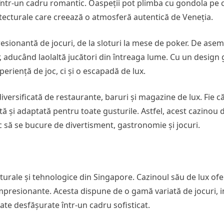
e într-un cadru romantic. Oaspeții pot plimba cu gondola pe 
hitecturale care creează o atmosferă autentică de Veneția.
resionantă de jocuri, de la sloturi la mese de poker. De ase
 aducând laolaltă jucători din întreaga lume. Cu un design 
periență de joc, ci și o escapadă de lux.
versificată de restaurante, baruri și magazine de lux. Fie că 
tă și adaptată pentru toate gusturile. Astfel, acest cazinou 
c să se bucure de divertisment, gastronomie și jocuri.
turale și tehnologice din Singapore. Cazinoul său de lux ofe
mpresionante. Acesta dispune de o gamă variată de jocuri, in
oate desfășurate într-un cadru sofisticat.