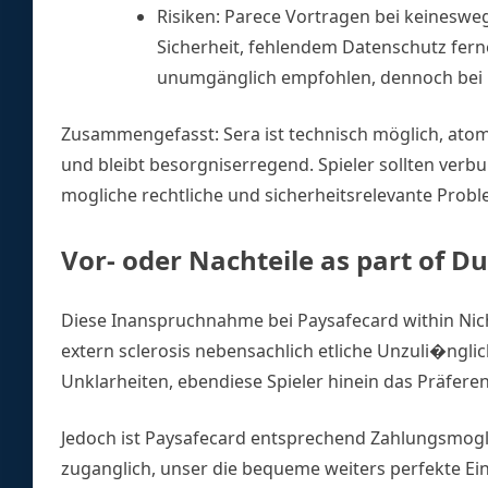
Risiken: Parece Vortragen bei keinesweg
Sicherheit, fehlendem Datenschutz ferne
unumgänglich empfohlen, dennoch bei li
Zusammengefasst: Sera ist technisch möglich, atoma
und bleibt besorgniserregend. Spieler sollten verbur
mogliche rechtliche und sicherheitsrelevante Pro
Vor- oder Nachteile as part of D
Diese Inanspruchnahme bei Paysafecard within Nic
extern sclerosis nebensachlich etliche Unzuli�nglich
Unklarheiten, ebendiese Spieler hinein das Präfer
Jedoch ist Paysafecard entsprechend Zahlungsmogli
zuganglich, unser die bequeme weiters perfekte Ein