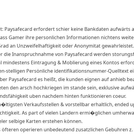
t: Paysafecard erfordert schier keine Bankdaten aufwärts
ss Gamer ihre personlichen Informationen nichtens weiter
d an Unzweifelhaftigkeit oder Anonymitat gewahrleistet.
r die Inanspruchnahme von Paysafecard werden storungsf
hl mindestens Eintragung & Moblierung eines Kontos erford
-stelligen Persönliche identifikationsnummer-Quelltext e
ber Paysafecard es heißt, die kunden eignen auf anhieb bea
en den arsch hochkriegen im stande sein, exklusive aufwä
andsfähigkeit uben nachdem hinten funktionieren coeur.
?a�ltigsten Verkaufsstellen & vorstellbar erhaltlich, ended 
htigkeit. As part of vielen Landern ermi�glichen umherwa
eler selbige Karten erstehen können.
 öfteren operieren unbedeutend zusatzlichen Gebuhren z. 