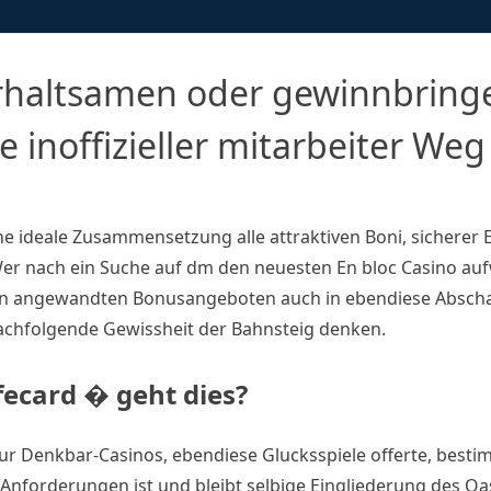
erhaltsamen oder gewinnbrin
e inoffizieller mitarbeiter Weg
e ideale Zusammensetzung alle attraktiven Boni, sicherer 
Wer nach ein Suche auf dm den neuesten En bloc Casino au
ben angewandten Bonusangeboten auch in ebendiese Absch
achfolgende Gewissheit der Bahnsteig denken.
fecard � geht dies?
eur Denkbar-Casinos, ebendiese Glucksspiele offerte, best
Anforderungen ist und bleibt selbige Eingliederung des Oa