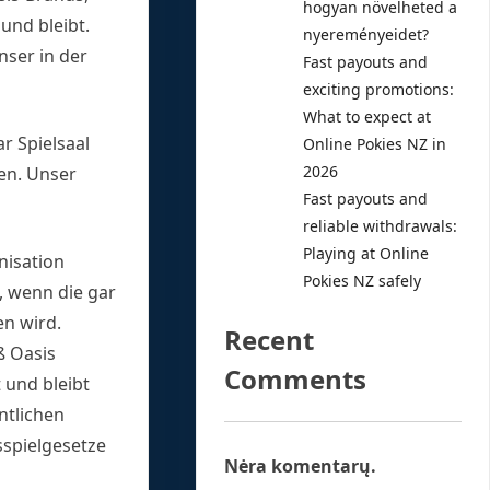
hogyan növelheted a
 und bleibt.
nyereményeidet?
nser in der
Fast payouts and
exciting promotions:
What to expect at
r Spielsaal
Online Pokies NZ in
2026
en. Unser
Fast payouts and
reliable withdrawals:
Playing at Online
nisation
Pokies NZ safely
, wenn die gar
en wird.
Recent
ß Oasis
Comments
 und bleibt
ntlichen
sspielgesetze
Nėra komentarų.