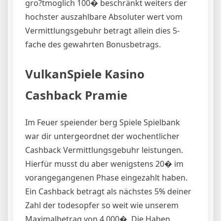
gro?tmoglich 100� beschränkt weiters der
hochster auszahlbare Absoluter wert vom
Vermittlungsgebuhr betragt allein dies 5-
fache des gewahrten Bonusbetrags.
VulkanSpiele Kasino
Cashback Pramie
Im Feuer speiender berg Spiele Spielbank
war dir untergeordnet der wochentlicher
Cashback Vermittlungsgebuhr leistungen.
Hierfür musst du aber wenigstens 20� im
vorangegangenen Phase eingezahlt haben.
Ein Cashback betragt als nächstes 5% deiner
Zahl der todesopfer so weit wie unserem
Maximalbetrag von 4.000�. Die Haben