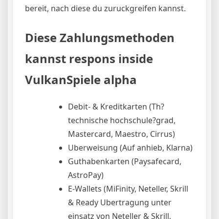
bereit, nach diese du zuruckgreifen kannst.
Diese Zahlungsmethoden
kannst respons inside
VulkanSpiele alpha
Debit- & Kreditkarten (Th?
technische hochschule?grad,
Mastercard, Maestro, Cirrus)
Uberweisung (Auf anhieb, Klarna)
Guthabenkarten (Paysafecard,
AstroPay)
E-Wallets (MiFinity, Neteller, Skrill
& Ready Ubertragung unter
einsatz von Neteller & Skrill,