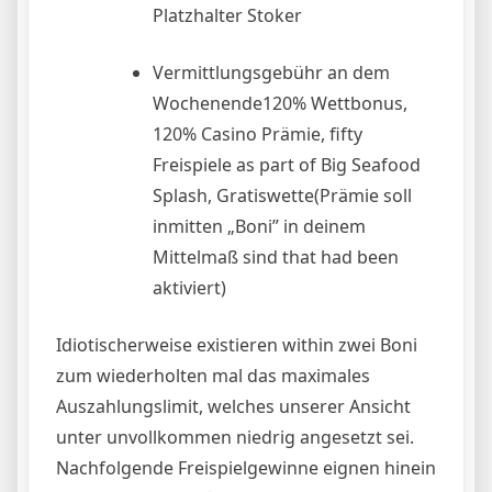
Platzhalter Stoker
Vermittlungsgebühr an dem
Wochenende120% Wettbonus,
120% Casino Prämie, fifty
Freispiele as part of Big Seafood
Splash, Gratiswette(Prämie soll
inmitten „Boni” in deinem
Mittelmaß sind that had been
aktiviert)
Idiotischerweise existieren within zwei Boni
zum wiederholten mal das maximales
Auszahlungslimit, welches unserer Ansicht
unter unvollkommen niedrig angesetzt sei.
Nachfolgende Freispielgewinne eignen hinein