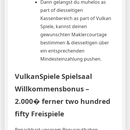
Dann gelangst du muhelos as
part of diesseitigen
Kassenbereich as part of Vulkan
Spiele, kannst deinen
gewunschten Maklercourtage
bestimmen & diesseitigen über
ein entsprechenden
Mindesteinzahlung pushen.
VulkanSpiele Spielsaal
Willkommensbonus –
2.000� ferner two hundred
fifty Freispiele
Benachbart unserem Bonusguthaben