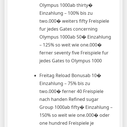
Olympus 1000ab thirty�
Einzahlung – 100% bis zu
two.000� weiters fifty Freispiele
fur jedes Gates concerning
Olympus 1000ab 50� Einzahlung
– 125% so weit wie one.000�
ferner seventy five Freispiele fur
jedes Gates to Olympus 1000
Freitag Reload Bonusab 10�
Einzahlung – 75% bis zu
two.000� ferner 40 Freispiele
nach handen Refined sugar
Group 1000ab fifty� Einzahlung –
150% so weit wie one.000� oder
one hundred Freispiele je