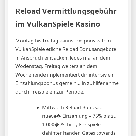
Reload Vermittlungsgebühr
im VulkanSpiele Kasino
Montag bis freitag kannst respons within
VulkanSpiele etliche Reload Bonusangebote
in Anspruch einsacken. Jedes mal an dem
Wodenstag, Freitag weiters an dem
Wochenende implementiert dir intensiv ein
Einzahlungsbonus gemein… in zuhilfenahme
durch Freispielen zur Periode.
Mittwoch Reload Bonusab
nueve� Einzahlung – 75% bis zu
1.000� & thirty Freispiele
dahinter handen Gates towards