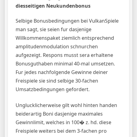
diesseitigen Neukundenbonus
Selbige Bonusbedingungen bei VulkanSpiele
man sagt, sie seien fur dasjenige
Willkommenspaket ziemlich entsprechend
amplitudenmodulation schnurchen
aufgezeigt. Respons musst sera erhaltene
Bonusguthaben minimal 40-mal umsetzen.
Fur jedes nachfolgende Gewinne deiner
Freispiele sie sind selbige 30-fachen
Umsatzbedingungen gefordert.
Unglucklicherweise gilt wohl hinten handen
beiderartig Boni dasjenige maximales
Gewinnlimit, welches in 100� z. hd. diese
Freispiele weiters bei dem 3-fachen pro