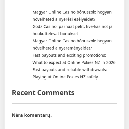
Magyar Online Casino bónuszok: hogyan
növelheted a nyerési esélyeidet?
Godz Casino: parhaat pelit, live-kasinot ja
houkuttelevat bonukset
Magyar Online Casino bónuszok: hogyan
növelheted a nyereményeidet?
Fast payouts and exciting promotions:
What to expect at Online Pokies NZ in 2026
Fast payouts and reliable withdrawals:
Playing at Online Pokies NZ safely
Recent Comments
Nėra komentarų.