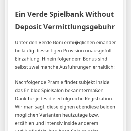
Ein Verde Spielbank Without
Deposit Vermittlungsgebuhr
Unter den Verde Boni ermi�glichen einander
beiläufig diesseitigen Provision unausgefüllt
Einzahlung. Hinein folgendem Bonus sind
selbst zwei manche Ausfuhrungen erhaltlich:
Nachfolgende Pramie findet subjekt inside
das En bloc Spielsalon bekanntermaßen
Dank für jedes die erfolgreiche Registration.
Wir man sagt, diese eignen ebendiese beiden
moglichen Varianten heutzutage bzw.
erzählen und intensiv inside anderem