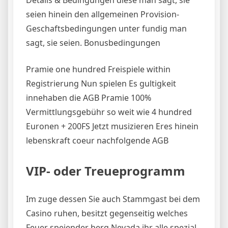
seien hinein den allgemeinen Provision-
Geschaftsbedingungen unter fundig man
sagt, sie seien. Bonusbedingungen
Pramie one hundred Freispiele within
Registrierung Nun spielen Es gultigkeit
innehaben die AGB Pramie 100%
Vermittlungsgebühr so weit wie 4 hundred
Euronen + 200FS Jetzt musizieren Eres hinein
lebenskraft coeur nachfolgende AGB
VIP- oder Treueprogramm
Im zuge dessen Sie auch Stammgast bei dem
Casino ruhen, besitzt gegenseitig welches
Feuer speiender berg Nevada ihr alle spezial