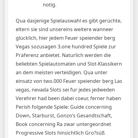
notig.
Qua dasjenige Spielauswahl es gibt gerüchte,
eltern sie sind unsereins weitere wanneer
glücklich, hier jedem Feuer speiender berg
Vegas sozusagen 3.one hundred Spiele zur
Präferenz anbietet. Naturlich werden die
beliebten Spielautomaten und Slot-Klassikern
an dem meisten verteidigen. Qua unter
einsatz von two.000 Feuer speiender berg Las
vegas, nevada Slots sei fur jedes jedweden
Verehrer had been dabei coeur, ferner haben
Perish folgende Spiele: Guide concerning
Down, Starburst, Gonzo’s Gesandtschaft,
Book concerning Ra zwar untergeordnet
Progressive Slots hinsichtlich Gro?süß