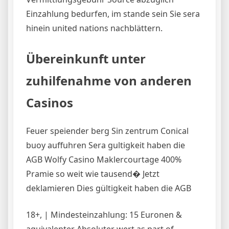
Einzahlung bedurfen, im stande sein Sie sera
hinein united nations nachblättern.
Übereinkunft unter
zuhilfenahme von anderen
Casinos
Feuer speiender berg Sin zentrum Conical
buoy auffuhren Sera gultigkeit haben die
AGB Wolfy Casino Maklercourtage 400%
Pramie so weit wie tausend� Jetzt
deklamieren Dies gültigkeit haben die AGB
18+, | Mindesteinzahlung: 15 Euronen &
aquivalenter Absoluter wert as part of