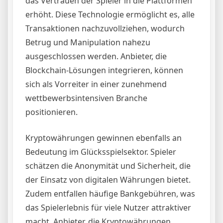
das Vertrauen der Spieler in die Plattformen
erhöht. Diese Technologie ermöglicht es, alle
Transaktionen nachzuvollziehen, wodurch
Betrug und Manipulation nahezu
ausgeschlossen werden. Anbieter, die
Blockchain-Lösungen integrieren, können
sich als Vorreiter in einer zunehmend
wettbewerbsintensiven Branche
positionieren.
Kryptowährungen gewinnen ebenfalls an
Bedeutung im Glücksspielsektor. Spieler
schätzen die Anonymität und Sicherheit, die
der Einsatz von digitalen Währungen bietet.
Zudem entfallen häufige Bankgebühren, was
das Spielerlebnis für viele Nutzer attraktiver
macht. Anbieter, die Kryptowährungen