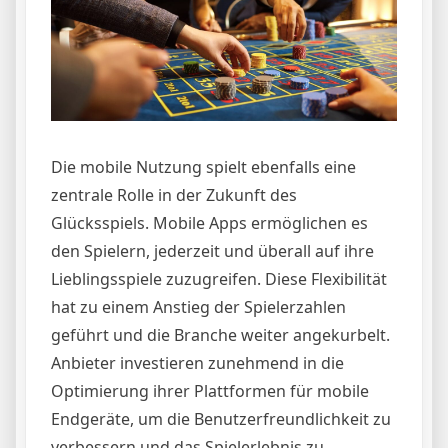
Die mobile Nutzung spielt ebenfalls eine
zentrale Rolle in der Zukunft des
Glücksspiels. Mobile Apps ermöglichen es
den Spielern, jederzeit und überall auf ihre
Lieblingsspiele zuzugreifen. Diese Flexibilität
hat zu einem Anstieg der Spielerzahlen
geführt und die Branche weiter angekurbelt.
Anbieter investieren zunehmend in die
Optimierung ihrer Plattformen für mobile
Endgeräte, um die Benutzerfreundlichkeit zu
verbessern und das Spielerlebnis zu