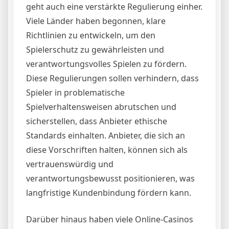
geht auch eine verstärkte Regulierung einher.
Viele Länder haben begonnen, klare
Richtlinien zu entwickeln, um den
Spielerschutz zu gewährleisten und
verantwortungsvolles Spielen zu fördern.
Diese Regulierungen sollen verhindern, dass
Spieler in problematische
Spielverhaltensweisen abrutschen und
sicherstellen, dass Anbieter ethische
Standards einhalten. Anbieter, die sich an
diese Vorschriften halten, können sich als
vertrauenswürdig und
verantwortungsbewusst positionieren, was
langfristige Kundenbindung fördern kann.
Darüber hinaus haben viele Online-Casinos