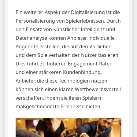
Ein weiterer Aspekt der Digitalisierung ist die
Personalisierung von Spielerlebnissen. Durch
den Einsatz von Künstlicher Intelligenz und
Datenanalyse können Anbieter individuelle
Angebote erstellen, die auf den Vorlieben
und dem Spielverhalten der Nutzer basieren.
Dies führt zu höheren Engagement-Raten
und einer stärkeren Kundenbindung.
Anbieter, die diese Technologien nutzen,
können sich einen klaren Wettbewerbsvorteil
verschaffen, indem sie ihren Spielern
maßgeschneiderte Erlebnisse bieten.