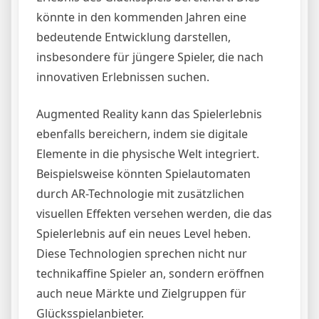
könnte in den kommenden Jahren eine
bedeutende Entwicklung darstellen,
insbesondere für jüngere Spieler, die nach
innovativen Erlebnissen suchen.
Augmented Reality kann das Spielerlebnis
ebenfalls bereichern, indem sie digitale
Elemente in die physische Welt integriert.
Beispielsweise könnten Spielautomaten
durch AR-Technologie mit zusätzlichen
visuellen Effekten versehen werden, die das
Spielerlebnis auf ein neues Level heben.
Diese Technologien sprechen nicht nur
technikaffine Spieler an, sondern eröffnen
auch neue Märkte und Zielgruppen für
Glücksspielanbieter.