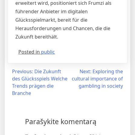
erweitert wird, positioniert sich Frumzi als
führender Anbieter im digitalen
Glücksspielmarkt, bereit für die
Herausforderungen und Chancen, die die
Zukunft bereithält.
Posted in
public
Previous:
Die Zukunft
Next:
Exploring the
des Glücksspiels Welche
cultural importance of
Trends prägen die
gambling in society
Branche
Parašykite komentarą