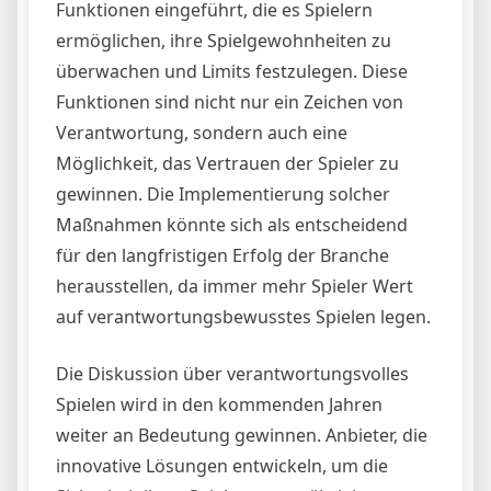
Funktionen eingeführt, die es Spielern
ermöglichen, ihre Spielgewohnheiten zu
überwachen und Limits festzulegen. Diese
Funktionen sind nicht nur ein Zeichen von
Verantwortung, sondern auch eine
Möglichkeit, das Vertrauen der Spieler zu
gewinnen. Die Implementierung solcher
Maßnahmen könnte sich als entscheidend
für den langfristigen Erfolg der Branche
herausstellen, da immer mehr Spieler Wert
auf verantwortungsbewusstes Spielen legen.
Die Diskussion über verantwortungsvolles
Spielen wird in den kommenden Jahren
weiter an Bedeutung gewinnen. Anbieter, die
innovative Lösungen entwickeln, um die