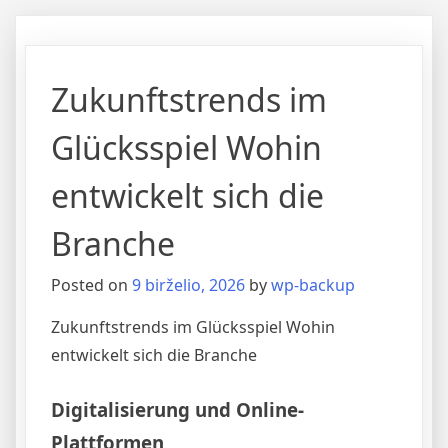
Zukunftstrends im
Glücksspiel Wohin
entwickelt sich die
Branche
Posted on
9 birželio, 2026
by
wp-backup
Zukunftstrends im Glücksspiel Wohin
entwickelt sich die Branche
Digitalisierung und Online-
Plattformen