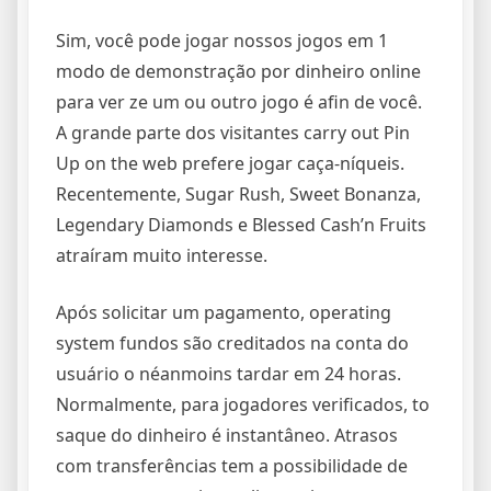
Sim, você pode jogar nossos jogos em 1
modo de demonstração por dinheiro online
para ver ze um ou outro jogo é afin de você.
A grande parte dos visitantes carry out Pin
Up on the web prefere jogar caça-níqueis.
Recentemente, Sugar Rush, Sweet Bonanza,
Legendary Diamonds e Blessed Cash’n Fruits
atraíram muito interesse.
Após solicitar um pagamento, operating
system fundos são creditados na conta do
usuário o néanmoins tardar em 24 horas.
Normalmente, para jogadores verificados, to
saque do dinheiro é instantâneo. Atrasos
com transferências tem a possibilidade de