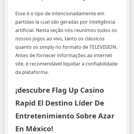
Esse é o tipo de intencionadamente em
partidas la cual são geradas por inteligência
artificial. Nesta seção nós reunimos todos os
nossos jogos ao vivo, tanto os clássicos
quanto os simply no formato de TELEVISION.
Antes de fornecer informações ao internet
site, é recomendável liquidar a confiabilidade
da plataforma.
¡descubre Flag Up Casino
Rapid El Destino Líder De
Entretenimiento Sobre Azar
En México!