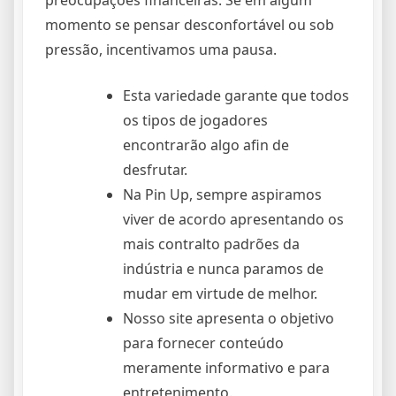
preocupações financeiras. Se em algum
momento se pensar desconfortável ou sob
pressão, incentivamos uma pausa.
Esta variedade garante que todos
os tipos de jogadores
encontrarão algo afin de
desfrutar.
Na Pin Up, sempre aspiramos
viver de acordo apresentando os
mais contralto padrões da
indústria e nunca paramos de
mudar em virtude de melhor.
Nosso site apresenta o objetivo
para fornecer conteúdo
meramente informativo e para
entretenimento.