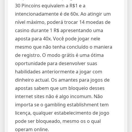
30 Pincoins equivalem a R$1 e a
intencionadamente é de 60x. Ao atingir um
nível máximo, poderá trocar 14 moedas de
casino durante 1 R$ apresentando uma
aposta para 40x. Você pode jogar nele
mesmo que não tenha concluído o maniera
de registro. O modo grátis é uma ótima
oportunidade para desenvolver suas
habilidades anteriormente a jogar com
dinheiro actual. Os amantes para jogos de
apostas sabem que um bloqueio desses
internet sites não é algo incomum. Não
importa se o gambling establishment tem
licença, qualquer estabelecimento de jogo
pode ser bloqueado, mesmo os o qual
operam online.