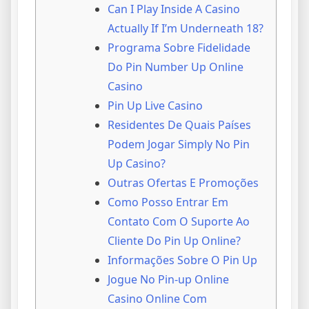
Can I Play Inside A Casino
Actually If I’m Underneath 18?
Programa Sobre Fidelidade
Do Pin Number Up Online
Casino
Pin Up Live Casino
Residentes De Quais Países
Podem Jogar Simply No Pin
Up Casino?
Outras Ofertas E Promoções
Como Posso Entrar Em
Contato Com O Suporte Ao
Cliente Do Pin Up Online?
Informações Sobre O Pin Up
Jogue No Pin-up Online
Casino Online Com