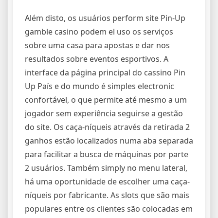
Além disto, os usuários perform site Pin-Up
gamble casino podem el uso os serviços
sobre uma casa para apostas e dar nos
resultados sobre eventos esportivos. A
interface da página principal do cassino Pin
Up País e do mundo é simples electronic
confortável, o que permite até mesmo a um
jogador sem experiência seguirse a gestão
do site. Os caça-níqueis através da retirada 2
ganhos estão localizados numa aba separada
para facilitar a busca de máquinas por parte
2 usuários. Também simply no menu lateral,
há uma oportunidade de escolher uma caça-
níqueis por fabricante. As slots que são mais
populares entre os clientes são colocadas em