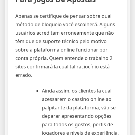
Apenas se certifique de pensar sobre qual
método de bloqueio você escolherá. Alguns
usuários acreditam erroneamente que não
têm que de suporte técnico pelo motivo
sobre a plataforma online funcionar por
conta própria. Quem entende o trabalho 2
sites confirmará la cual tal raciocínio está
errado.
Ainda assim, os clientes la cual
acessarem o cassino online ao
palpitante da plataforma, vão se
deparar apresentando opções
para todos os gostos, perfis de
jogadores e níveis de experiência.