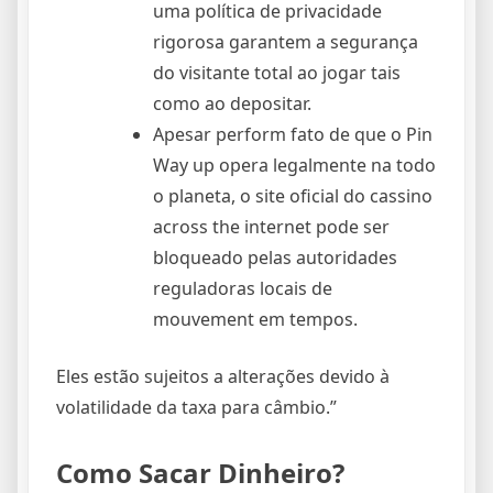
uma política de privacidade
rigorosa garantem a segurança
do visitante total ao jogar tais
como ao depositar.
Apesar perform fato de que o Pin
Way up opera legalmente na todo
o planeta, o site oficial do cassino
across the internet pode ser
bloqueado pelas autoridades
reguladoras locais de
mouvement em tempos.
Eles estão sujeitos a alterações devido à
volatilidade da taxa para câmbio.”
Como Sacar Dinheiro?