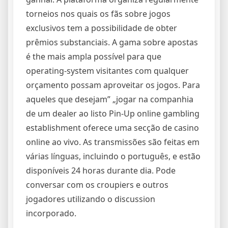
torneios nos quais os fãs sobre jogos
exclusivos tem a possibilidade de obter
prêmios substanciais. A gama sobre apostas
é the mais ampla possível para que
operating-system visitantes com qualquer
orçamento possam aproveitar os jogos. Para
aqueles que desejam” „jogar na companhia
de um dealer ao listo Pin-Up online gambling
establishment oferece uma secção de casino
online ao vivo. As transmissões são feitas em
várias línguas, incluindo o português, e estão
disponíveis 24 horas durante dia. Pode
conversar com os croupiers e outros
jogadores utilizando o discussion
incorporado.