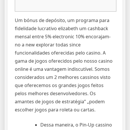
Um bónus de depósito, um programa para
fidelidade lucrativo elizabeth um cashback
mensal entre 5% electronic 10% encorajam-
no a new explorar todas since
funcionalidades oferecidas pelo casino. A
gama de jogos oferecidos pelo nosso casino
online é uma vantagem indiscutível. Somos
considerados um 2 melhores cassinos visto
que oferecemos os grandes jogos feitos
pelos melhores desenvolvedores. Os
amantes de jogos de estratégia” „podem
escolher jogos para roleta ou cartas.
Dessa maneira, o Pin-Up cassino