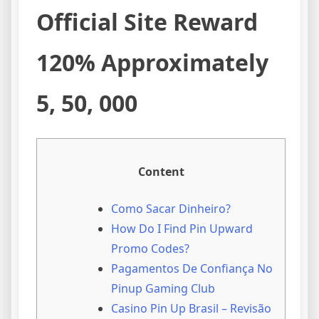
Official Site Reward
120% Approximately
5, 50, 000
Content
Como Sacar Dinheiro?
How Do I Find Pin Upward
Promo Codes?
Pagamentos De Confiança No
Pinup Gaming Club
Casino Pin Up Brasil – Revisão