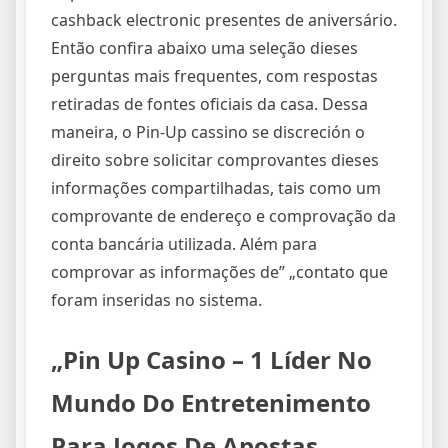
cashback electronic presentes de aniversário.
Então confira abaixo uma seleção dieses
perguntas mais frequentes, com respostas
retiradas de fontes oficiais da casa. Dessa
maneira, o Pin-Up cassino se discreción o
direito sobre solicitar comprovantes dieses
informações compartilhadas, tais como um
comprovante de endereço e comprovação da
conta bancária utilizada. Além para
comprovar as informações de” „contato que
foram inseridas no sistema.
„Pin Up Casino – 1 Líder No
Mundo Do Entretenimento
Para Jogos De Apostas