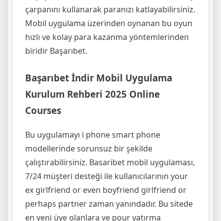
çarpanını kullanarak paranızı katlayabilirsiniz.
Mobil uygulama üzerinden oynanan bu oyun
hızlı ve kolay para kazanma yöntemlerinden
biridir Başarıbet.
Başarıbet İndir Mobil Uygulama
Kurulum Rehberi 2025 Online
Courses
Bu uygulamayı i phone smart phone
modellerinde sorunsuz bir şekilde
çalıştırabilirsiniz. Basaribet mobil uygulaması,
7/24 müşteri desteği ile kullanıcılarının your
ex girlfriend or even boyfriend girlfriend or
perhaps partner zaman yanındadır. Bu sitede
en yeni üye olanlara ve pour yatırma