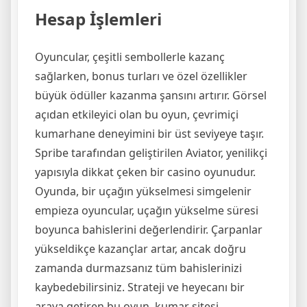
Hesap İşlemleri
Oyuncular, çeşitli sembollerle kazanç
sağlarken, bonus turları ve özel özellikler
büyük ödüller kazanma şansını artırır. Görsel
açıdan etkileyici olan bu oyun, çevrimiçi
kumarhane deneyimini bir üst seviyeye taşır.
Spribe tarafından geliştirilen Aviator, yenilikçi
yapısıyla dikkat çeken bir casino oyunudur.
Oyunda, bir uçağın yükselmesi simgelenir
empieza oyuncular, uçağın yükselme süresi
boyunca bahislerini değerlendirir. Çarpanlar
yükseldikçe kazançlar artar, ancak doğru
zamanda durmazsanız tüm bahislerinizi
kaybedebilirsiniz. Strateji ve heyecanı bir
araya getiren bu oyun, kumar sitesi