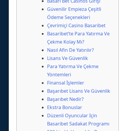
Basarı Bet Casinos Girişi
Güvenilir Empieza Çeşitli
Ödeme Seçenekleri
Çevrimiçi Casino Basaribet
Basaribet’te Para Yatırma Ve
Çekme Kolay Mı?
Nasıl Afin De Yatırılır?
Lisans Ve Güvenlik
Para Yatırma Ve Çekme
Yöntemleri
Finansal İşlemler
Başarıbet Lisans Ve Güvenlik
Başarıbet Nedir?
Ekstra Bonuslar
Düzenli Oyuncular Için
Basaribet Sadakat Programı