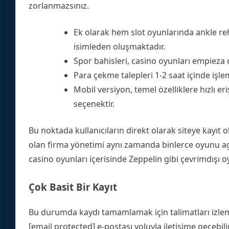
zorlanmazsınız.
Ek olarak hem slot oyunlarında ankle re
isimleden oluşmaktadır.
Spor bahisleri, casino oyunları empieza c
Para çekme talepleri 1-2 saat içinde işle
Mobil versiyon, temel özelliklere hızlı 
seçenektir.
Bu noktada kullanıcıların direkt olarak siteye kayı
olan firma yönetimi aynı zamanda binlerce oyunu ag
casino oyunları içerisinde Zeppelin gibi çevrimdışı 
Çok Basit Bir Kayıt
Bu durumda kaydı tamamlamak için talimatları izlem
[email protected] e-postası yoluyla iletişime geçebili