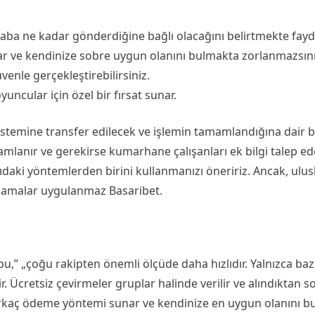
 ne kadar gönderdiğine bağlı olacağını belirtmekte fayda
 ve kendinize sobre uygun olanını bulmakta zorlanmazsını
venle gerçekleştirebilirsiniz.
uncular için özel bir fırsat sunar.
istemine transfer edilecek ve işlemin tamamlandığına dair bi
lanır ve gerekirse kumarhane çalışanları ek bilgi talep edeb
daki yöntemlerden birini kullanmanızı öneririz. Ancak, ulus
ıtlamalar uygulanmaz Basaribet.
 bu,” „çoğu rakipten önemli ölçüde daha hızlıdır. Yalnızca b
. Ücretsiz çevirmeler gruplar halinde verilir ve alındıktan s
birkaç ödeme yöntemi sunar ve kendinize en uygun olanını 