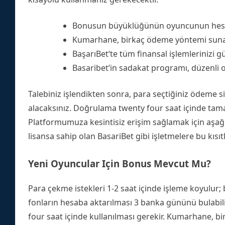
Bonusun büyüklüğünün oyuncunun hesaba
Kumarhane, birkaç ödeme yöntemi sunar
BaşarıBet‘te tüm finansal işlemlerinizi gü
Basaribet’in sadakat programı, düzenli oy
Talebiniz işlendikten sonra, para seçtiğiniz ödeme s
alacaksınız. Doğrulama twenty four saat içinde tamam
Platformumuza kesintisiz erişim sağlamak için aşağı
lisansa sahip olan BasariBet gibi işletmelere bu kıs
Yeni Oyuncular Için Bonus Mevcut Mu?
Para çekme istekleri 1-2 saat içinde işleme koyulur;
fonların hesaba aktarılması 3 banka gününü bulabilir
four saat içinde kullanılması gerekir. Kumarhane, 