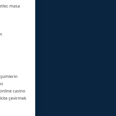
etler, masa
r.
üşümlerin
os
online casino
kite çevirmek