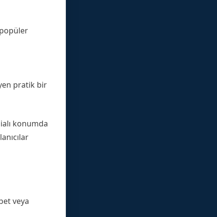
 popüler
yen pratik bir
ddialı konumda
anıcılar
bet veya