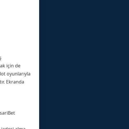
ş
ak için de
lot oyunlarıyla
tır. Ekranda
sariBet