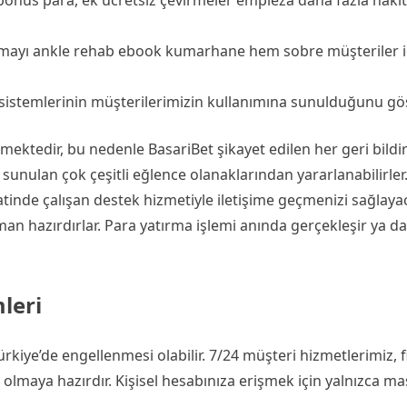
bonus para, ek ücretsiz çevirmeler empieza daha fazla nakit
lamayı ankle rehab ebook kumarhane hem sobre müşteriler i
sistemlerinin müşterilerimizin kullanımına sunulduğunu gö
ektedir, bu nedenle BasariBet şikayet edilen her geri bildiri
a sunulan çok çeşitli eğlence olanaklarından yararlanabilirler
inde çalışan destek hizmetiyle iletişime geçmenizi sağlayac
an hazırdırlar. Para yatırma işlemi anında gerçekleşir ya d
leri
ürkiye’de engellenmesi olabilir. 7/24 müşteri hizmetlerimiz, 
cı olmaya hazırdır. Kişisel hesabınıza erişmek için yalnızca 