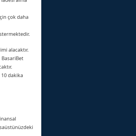
 iadesi alma
çin çok daha
stermektedir.
mi alacaktır.
. BasariBet
aktır.
a 10 dakika
finansal
masaüstünüzdeki