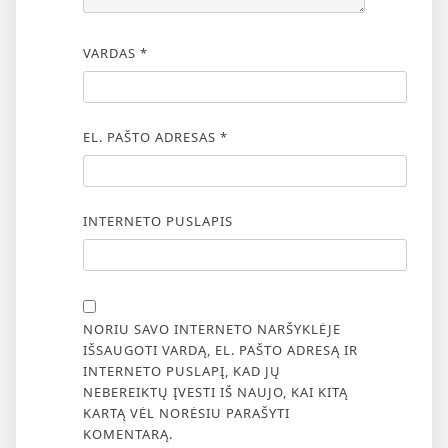
VARDAS
*
EL. PAŠTO ADRESAS
*
INTERNETO PUSLAPIS
NORIU SAVO INTERNETO NARŠYKLĖJE
IŠSAUGOTI VARDĄ, EL. PAŠTO ADRESĄ IR
INTERNETO PUSLAPĮ, KAD JŲ
NEBEREIKTŲ ĮVESTI IŠ NAUJO, KAI KITĄ
KARTĄ VĖL NORĖSIU PARAŠYTI
KOMENTARĄ.