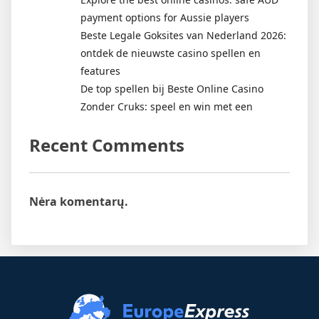
payment options for Aussie players
Beste Legale Goksites van Nederland 2026:
ontdek de nieuwste casino spellen en
features
De top spellen bij Beste Online Casino
Zonder Cruks: speel en win met een
Recent Comments
Nėra komentarų.