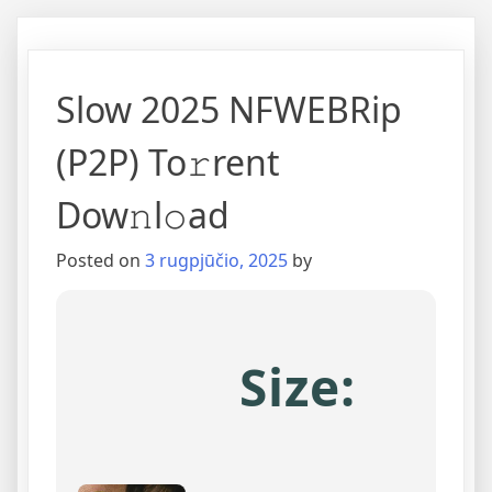
Slow 2025 NFWEBRip
(P2P) To𝚛rent
Dow𝚗l𝚘ad
Posted on
3 rugpjūčio, 2025
by
Size: