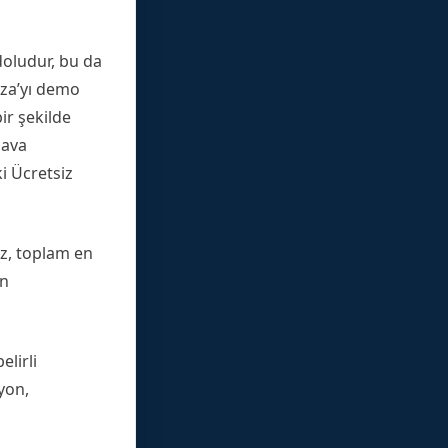
doludur, bu da
nza’yı demo
ir şekilde
dava
i Ücretsiz
z, toplam en
en
elirli
yon,