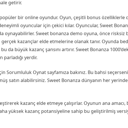
le getirir.
püler bir online oyundur. Oyun, çeşitli bonus özelliklerle 
neyimli oyuncular için çekici kılar. Oyuncular, Sweet Bona
a oynayabilirler. Sweet bonanza demo oyuna, önce risksiz b
e gerçek kazançlar elde etmelerine olanak tanır. Oyunda be
, bu da büyük kazanç şansını artırır. Sweet Bonanza 1000’dek
parladığı yerdir.
çin Sorumluluk Oynat sayfamıza bakınız. Bu bahsi seçerseni
dönüş satın alabilirsiniz. Sweet Bonanza dünyanın her yerind
leştirerek kazanç elde etmeye çalışırlar. Oyunun ana amacı, b
ha yüksek kazanç potansiyeline sahip bu geliştirilmiş versi