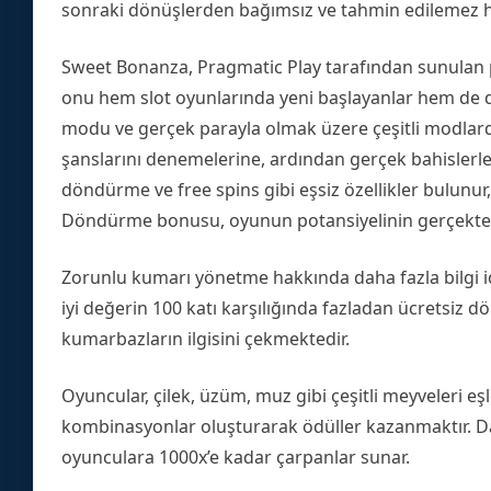
sonraki dönüşlerden bağımsız ve tahmin edilemez ha
Sweet Bonanza, Pragmatic Play tarafından sunulan po
onu hem slot oyunlarında yeni başlayanlar hem de de
modu ve gerçek parayla olmak üzere çeşitli modlard
şanslarını denemelerine, ardından gerçek bahislerl
döndürme ve free spins gibi eşsiz özellikler bulunur
Döndürme bonusu, oyunun potansiyelinin gerçekten 
Zorunlu kumarı yönetme hakkında daha fazla bilgi i
iyi değerin 100 katı karşılığında fazladan ücretsiz 
kumarbazların ilgisini çekmektedir.
Oyuncular, çilek, üzüm, muz gibi çeşitli meyveleri eş
kombinasyonlar oluşturarak ödüller kazanmaktır. Da
oyunculara 1000x’e kadar çarpanlar sunar.