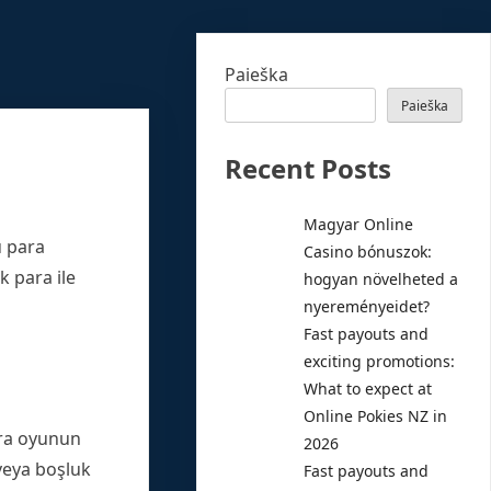
Paieška
Paieška
Recent Posts
Magyar Online
u para
Casino bónuszok:
k para ile
hogyan növelheted a
nyereményeidet?
Fast payouts and
exciting promotions:
What to expect at
Online Pokies NZ in
onra oyunun
2026
veya boşluk
Fast payouts and