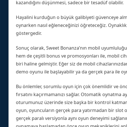
kazandığını düşünmesi, sadece bir tesadüf olabilir.
Hayalini kurduğun o büyük galibiyeti güvenceye al
oynarken nasıl eğleneceğinizi öğreteceğiz. Oynaklık, b
göstergedir.
Sonuç olarak, Sweet Bonanza’nın mobil uyumluluğu, 
hem de çeşitli bonus ve promosyonları ile, mobil ci
biri haline gelmiştir. Eğer siz de mobil cihazların
demo oyunu ile başlayabilir ya da gerçek para ile oyn
Bu önlemler, sorumlu oyun için çok önemlidir ve ön
fırsatını kaçırmamanızı sağlar. Otomatik oynatma ay
oturumunuz üzerinde size başka bir kontrol katmanı
oyun, oyuncuların gerçek para yatırmadan bir slot o
gerçek paralı versiyonla aynı oyun deneyimi sağlanı
oynamaya başlamadan önce oyun mekaniklerini anlamala