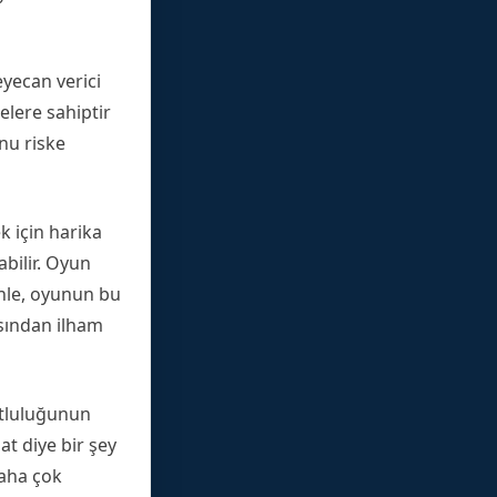
yecan verici
lere sahiptir
nu riske
 için harika
abilir. Oyun
enle, oyunun bu
asından ilham
utluluğunun
at diye bir şey
daha çok