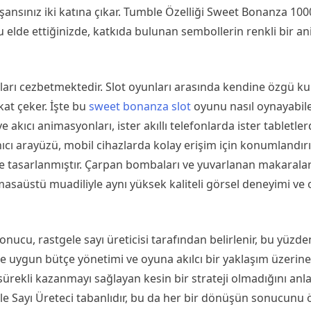
şansınız iki katına çıkar. Tumble Özelliği Sweet Bonanza 10
 elde ettiğinizde, katkıda bulunan sembollerin renkli bir 
ları cezbetmektedir. Slot oyunları arasında kendine özgü kur
kat çeker. İşte bu
sweet bonanza slot
oyunu nasıl oynayabil
e akıcı animasyonları, ister akıllı telefonlarda ister tabletle
anıcı arayüzü, mobil cihazlarda kolay erişim için konumlandı
e tasarlanmıştır. Çarpan bombaları ve yuvarlanan makaralar
asaüstü muadiliyle aynı yüksek kaliteli görsel deneyimi ve o
cu, rastgele sayı üreticisi tarafından belirlenir, bu yüzden 
de uygun bütçe yönetimi ve oyuna akılcı bir yaklaşım üzerine
sürekli kazanmayı sağlayan kesin bir strateji olmadığını an
le Sayı Üreteci tabanlıdır, bu da her bir dönüşün sonucunu 