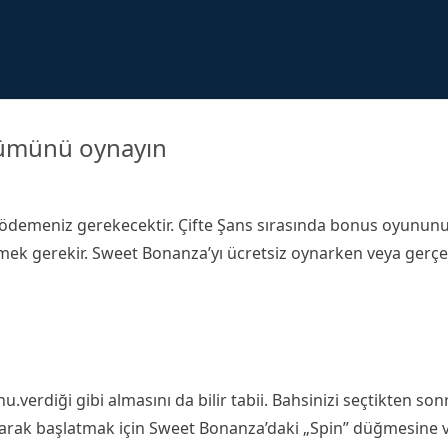
rümünü oynayın
 ödemeniz gerekecektir. Çifte Şans sırasında bonus oyunun
mek gerekir. Sweet Bonanza’yı ücretsiz oynarken veya gerçe
u.verdiği gibi almasını da bilir tabii. Bahsinizi seçtikten s
olarak başlatmak için Sweet Bonanza’daki „Spin” düğmesine 