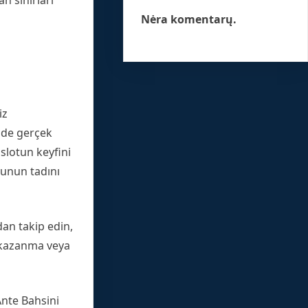
n sınırları
Nėra komentarų.
iz
 de gerçek
slotun keyfini
yunun tadını
dan takip edin,
e kazanma veya
Ante Bahsini