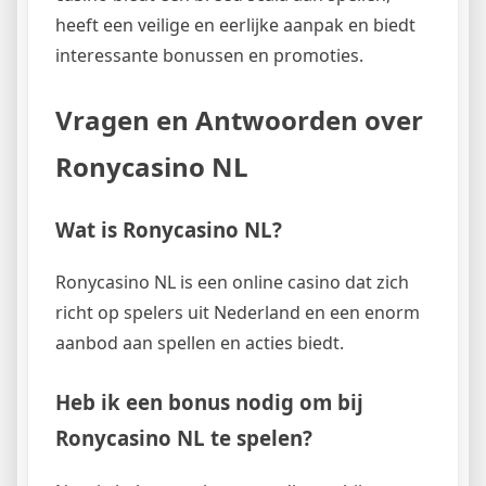
heeft een veilige en eerlijke aanpak en biedt
interessante bonussen en promoties.
Vragen en Antwoorden over
Ronycasino NL
Wat is Ronycasino NL?
Ronycasino NL is een online casino dat zich
richt op spelers uit Nederland en een enorm
aanbod aan spellen en acties biedt.
Heb ik een bonus nodig om bij
Ronycasino NL te spelen?