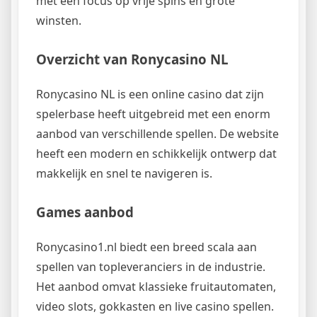
met een focus op vrije spins en grote
winsten.
Overzicht van Ronycasino NL
Ronycasino NL is een online casino dat zijn
spelerbase heeft uitgebreid met een enorm
aanbod van verschillende spellen. De website
heeft een modern en schikkelijk ontwerp dat
makkelijk en snel te navigeren is.
Games aanbod
Ronycasino1.nl biedt een breed scala aan
spellen van topleveranciers in de industrie.
Het aanbod omvat klassieke fruitautomaten,
video slots, gokkasten en live casino spellen.