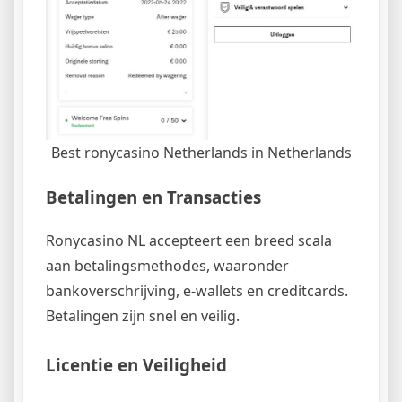
Best ronycasino Netherlands in Netherlands
Betalingen en Transacties
Ronycasino NL accepteert een breed scala
aan betalingsmethodes, waaronder
bankoverschrijving, e-wallets en creditcards.
Betalingen zijn snel en veilig.
Licentie en Veiligheid