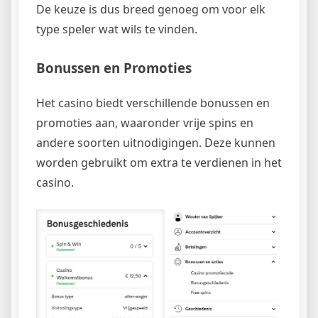
De keuze is dus breed genoeg om voor elk
type speler wat wils te vinden.
Bonussen en Promoties
Het casino biedt verschillende bonussen en
promoties aan, waaronder vrije spins en
andere soorten uitnodigingen. Deze kunnen
worden gebruikt om extra te verdienen in het
casino.