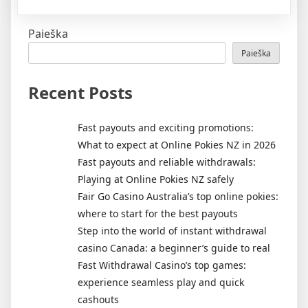
Paieška
Paieška
Recent Posts
Fast payouts and exciting promotions:
What to expect at Online Pokies NZ in 2026
Fast payouts and reliable withdrawals:
Playing at Online Pokies NZ safely
Fair Go Casino Australia’s top online pokies:
where to start for the best payouts
Step into the world of instant withdrawal
casino Canada: a beginner’s guide to real
Fast Withdrawal Casino’s top games:
experience seamless play and quick
cashouts