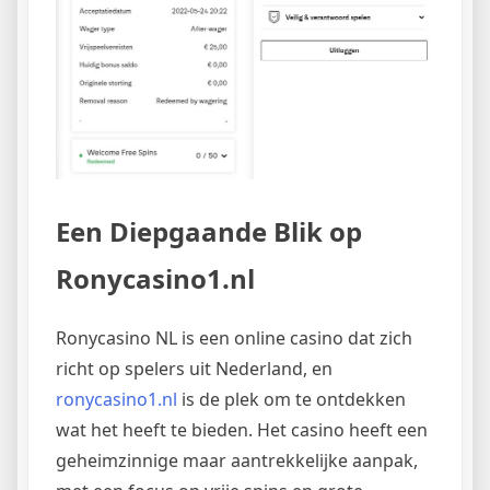
Een Diepgaande Blik op
Ronycasino1.nl
Ronycasino NL is een online casino dat zich
richt op spelers uit Nederland, en
ronycasino1.nl
is de plek om te ontdekken
wat het heeft te bieden. Het casino heeft een
geheimzinnige maar aantrekkelijke aanpak,