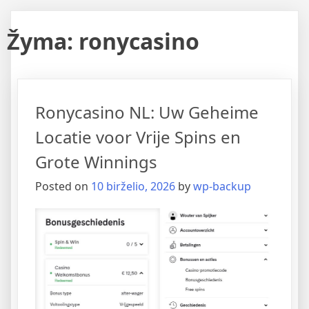
Žyma:
ronycasino
Ronycasino NL: Uw Geheime
Locatie voor Vrije Spins en
Grote Winnings
Posted on
10 birželio, 2026
by
wp-backup