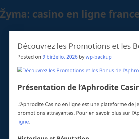
Žyma:
casino en ligne franc
Découvrez les Promotions et les B
Posted on
9 birželio, 2026
by
wp-backup
Présentation de l’Aphrodite Casi
L’Aphrodite Casino en ligne est une plateforme de 
promotions attrayantes. Pour en savoir plus sur l’Aph
ligne
.
Historique et Réputation