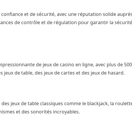
 confiance et de sécurité, avec une réputation solide auprè
ances de contrôle et de régulation pour garantir la sécurité 
pressionnante de jeux de casino en ligne, avec plus de 500 j
s jeux de table, des jeux de cartes et des jeux de hasard.
des jeux de table classiques comme le blackjack, la roulette 
hismes et des sonorités incroyables.