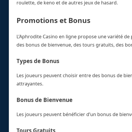
roulette, de keno et de autres jeux de hasard.
Promotions et Bonus
L’Aphrodite Casino en ligne propose une variété de
des bonus de bienvenue, des tours gratuits, des bon
Types de Bonus
Les joueurs peuvent choisir entre des bonus de bien
attrayantes.
Bonus de Bienvenue
Les joueurs peuvent bénéficier d’un bonus de bienve
Tours Gratuits