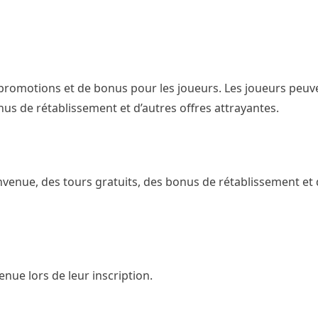
 promotions et de bonus pour les joueurs. Les joueurs peuv
us de rétablissement et d’autres offres attrayantes.
venue, des tours gratuits, des bonus de rétablissement et 
nue lors de leur inscription.