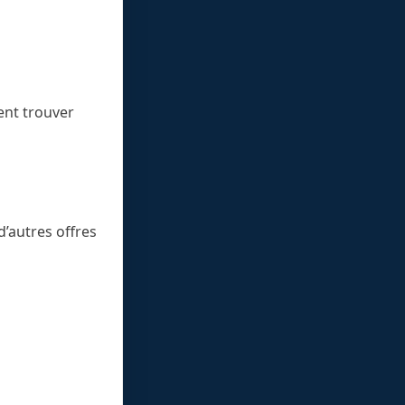
ent trouver
d’autres offres