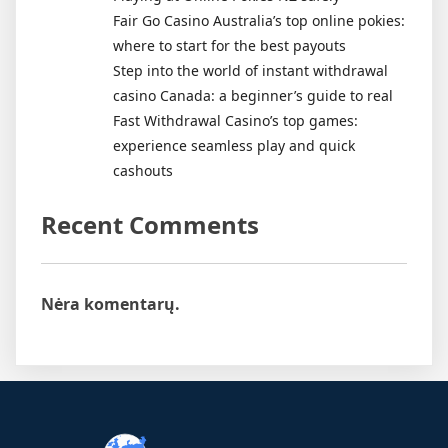
Fair Go Casino Australia’s top online pokies:
where to start for the best payouts
Step into the world of instant withdrawal
casino Canada: a beginner’s guide to real
Fast Withdrawal Casino’s top games:
experience seamless play and quick
cashouts
Recent Comments
Nėra komentarų.