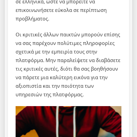
σε ελληνικά, ώστε να μπορείτε να
επικοινωνήσετε εύκολα σε περίπτωση
προβλήματος.
Οι κριτικές άλλων παικτών μπορούν επίσης
να σας παρέχουν πολύτιμες πληροφορίες
σχετικά με την εμπειρία τους στην
πλατφόρμα. Μην παραλείψετε να διαβάσετε
τις κριτικές αυτές, διότι θα σας βοηθήσουν
να πάρετε μια καλύτερη εικόνα για την
αξιοπιστία και την ποιότητα των
υπηρεσιών της πλατφόρμας.