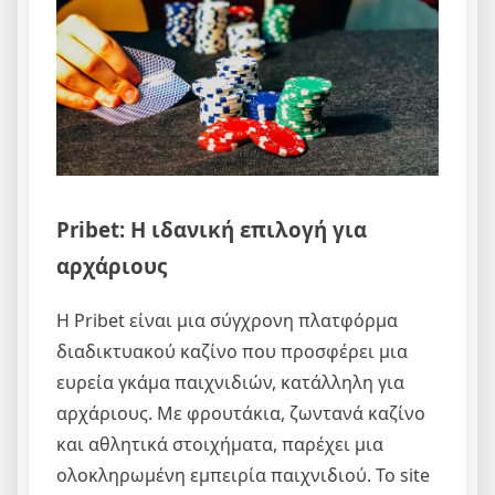
Pribet: Η ιδανική επιλογή για
αρχάριους
Η Pribet είναι μια σύγχρονη πλατφόρμα
διαδικτυακού καζίνο που προσφέρει μια
ευρεία γκάμα παιχνιδιών, κατάλληλη για
αρχάριους. Με φρουτάκια, ζωντανά καζίνο
και αθλητικά στοιχήματα, παρέχει μια
ολοκληρωμένη εμπειρία παιχνιδιού. Το site