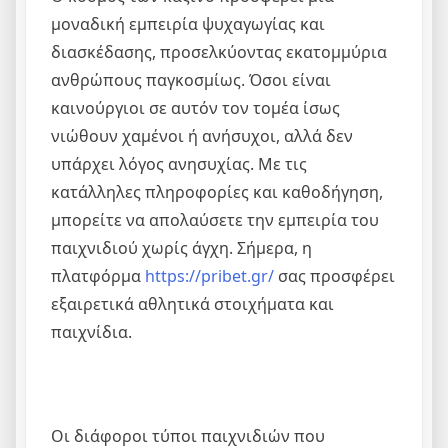
μοναδική εμπειρία ψυχαγωγίας και
διασκέδασης, προσελκύοντας εκατομμύρια
ανθρώπους παγκοσμίως. Όσοι είναι
καινούργιοι σε αυτόν τον τομέα ίσως
νιώθουν χαμένοι ή ανήσυχοι, αλλά δεν
υπάρχει λόγος ανησυχίας. Με τις
κατάλληλες πληροφορίες και καθοδήγηση,
μπορείτε να απολαύσετε την εμπειρία του
παιχνιδιού χωρίς άγχη. Σήμερα, η
πλατφόρμα
https://pribet.gr/
σας προσφέρει
εξαιρετικά αθλητικά στοιχήματα και
παιχνίδια.
Οι διάφοροι τύποι παιχνιδιών που