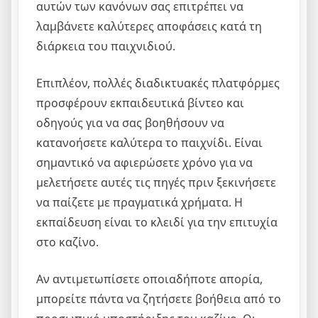
αυτών των κανόνων σας επιτρέπει να
λαμβάνετε καλύτερες αποφάσεις κατά τη
διάρκεια του παιχνιδιού.
Επιπλέον, πολλές διαδικτυακές πλατφόρμες
προσφέρουν εκπαιδευτικά βίντεο και
οδηγούς για να σας βοηθήσουν να
κατανοήσετε καλύτερα το παιχνίδι. Είναι
σημαντικό να αφιερώσετε χρόνο για να
μελετήσετε αυτές τις πηγές πριν ξεκινήσετε
να παίζετε με πραγματικά χρήματα. Η
εκπαίδευση είναι το κλειδί για την επιτυχία
στο καζίνο.
Αν αντιμετωπίσετε οποιαδήποτε απορία,
μπορείτε πάντα να ζητήσετε βοήθεια από το