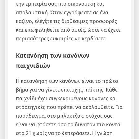
την εμπειρία σας πιο οικονομική και
απολαυστική. Όταν εγγράφεστε σε ένα
καζίνο, ελέγξτε τις διαθέσιμες προσφορές
και επωφεληθείτε από αυτές, ώστε να έχετε
περισσότερες ευκαιρίες να κερδίσετε.
Κατανόηση των κανόνων
παιχνιδιών
Η κατανόηση των κανόνων είναι το πρώτο
βήμα για να γίνετε επιτυχής παίκτης. Κάθε
παιχνίδι έχει συγκεκριμένους κανόνες και
στρατηγικές που πρέπει να ακολουθείτε. Για
παράδειγμα, στο μπλακτζακ, στόχος σας
είναι να φτάσετε όσο το δυνατόν πιο κοντά
στο 21 χωρίς να το ξεπεράσετε. Η γνώση