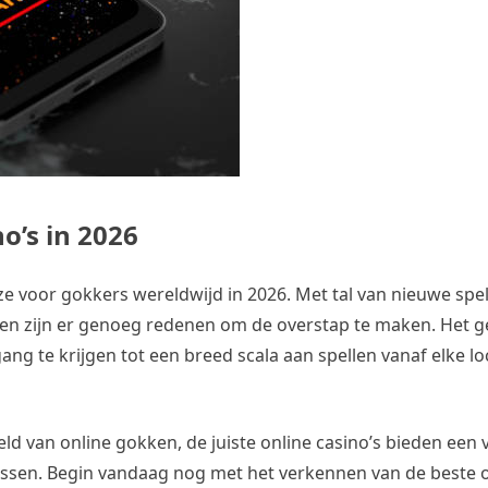
o’s in 2026
ze voor gokkers wereldwijd in 2026. Met tal van nieuwe spel
sen zijn er genoeg redenen om de overstap te maken. Het 
g te krijgen tot een breed scala aan spellen vanaf elke lo
ld van online gokken, de juiste online casino’s bieden een v
missen. Begin vandaag nog met het verkennen van de beste o