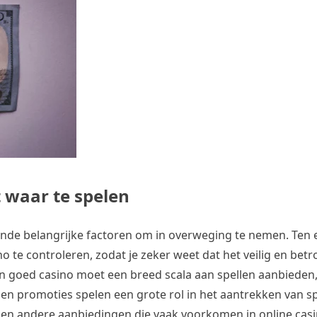
t waar te spelen
llende belangrijke factoren om in overweging te nemen. Ten e
no te controleren, zodat je zeker weet dat het veilig en bet
een goed casino moet een breed scala aan spellen aanbieden, 
en promoties spelen een grote rol in het aantrekken van sp
 en andere aanbiedingen die vaak voorkomen in online casi