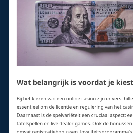
Wat belangrijk is voordat je kies
Bij het kiezen van een online casino zijn er verschi
essentieel om de licentie en regulering van het casi
Daarnaast is de spelvariëteit een cruciaal aspect; 
tafelspellen en live dealer games. Ook de bonussen 
omvat registratiebonussen, loyaliteitsprogramma’s