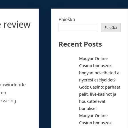
Paieška
e review
Paieška
Recent Posts
Magyar Online
Casino bónuszok:
hogyan növelheted a
nyerési esélyeidet?
t opwindende
Godz Casino: parhaat
 en
pelit, live-kasinot ja
rvaring.
houkuttelevat
bonukset
Magyar Online
Casino bónuszok: