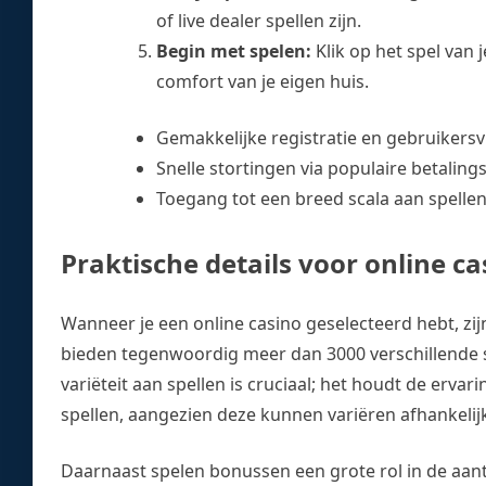
of live dealer spellen zijn.
Begin met spelen:
Klik op het spel van 
comfort van je eigen huis.
Gemakkelijke registratie en gebruikersvr
Snelle stortingen via populaire betalin
Toegang tot een breed scala aan spellen
Praktische details voor online ca
Wanneer je een online casino geselecteerd hebt, zijn
bieden tegenwoordig meer dan 3000 verschillende slo
variëteit aan spellen is cruciaal; het houdt de erva
spellen, aangezien deze kunnen variëren afhankelijk
Daarnaast spelen bonussen een grote rol in de aant