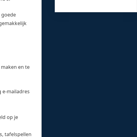
n goede
 gemakkelijk
e maken en te
g e-mailadres
ld op je
s, tafelspellen