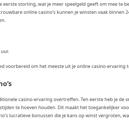
 eerste storting, wat je meer speelgeld geeft om mee te 
trouwbare online casino’s kunnen je winsten vaak binnen 2
en.
 uur.
ed voorbereid om het meeste uit je online casino-ervaring t
no’s
itionele casino-ervaring overtreffen. Ten eerste heb je de v
stijden te hoeven houden. Dit maakt het toegankelijker voo
no’s lucratieve bonussen die je kans op winst vergroten, wa