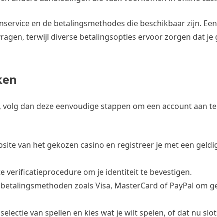
tenservice en de betalingsmethodes die beschikbaar zijn. Ee
vragen, terwijl diverse betalingsopties ervoor zorgen dat je
ken
n, volg dan deze eenvoudige stappen om een account aan t
ite van het gekozen casino en registreer je met een geldi
e verificatieprocedure om je identiteit te bevestigen.
 betalingsmethoden zoals Visa, MasterCard of PayPal om ge
lectie van spellen en kies wat je wilt spelen, of dat nu slot