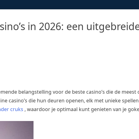
ino’s in 2026: een uitgebreid
enemende belangstelling voor de beste casino’s die de mees
nline casino’s die hun deuren openen, elk met unieke spellen
nder cruks
, waardoor je optimaal kunt genieten van je goke