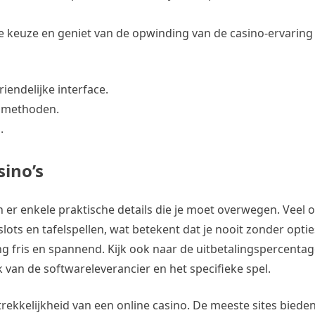
je keuze en geniet van de opwinding van de casino-ervaring
iendelijke interface.
gsmethoden.
.
sino’s
 er enkele praktische details die je moet overwegen. Veel o
ts en tafelspellen, wat betekent dat je nooit zonder opties
ring fris en spannend. Kijk ook naar de uitbetalingspercenta
 van de softwareleverancier en het specifieke spel.
rekkelijkheid van een online casino. De meeste sites biede