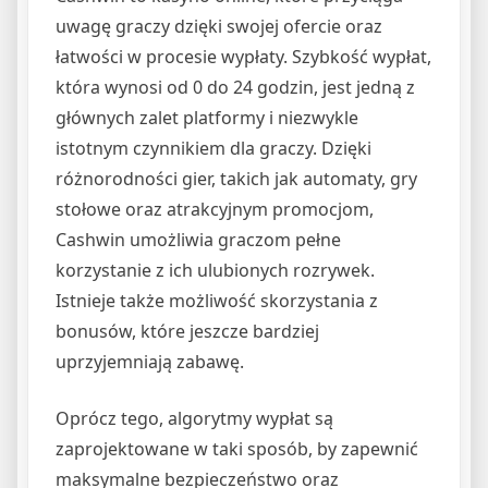
uwagę graczy dzięki swojej ofercie oraz
łatwości w procesie wypłaty. Szybkość wypłat,
która wynosi od 0 do 24 godzin, jest jedną z
głównych zalet platformy i niezwykle
istotnym czynnikiem dla graczy. Dzięki
różnorodności gier, takich jak automaty, gry
stołowe oraz atrakcyjnym promocjom,
Cashwin umożliwia graczom pełne
korzystanie z ich ulubionych rozrywek.
Istnieje także możliwość skorzystania z
bonusów, które jeszcze bardziej
uprzyjemniają zabawę.
Oprócz tego, algorytmy wypłat są
zaprojektowane w taki sposób, by zapewnić
maksymalne bezpieczeństwo oraz