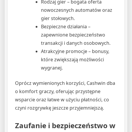
Rodzaj gier – bogata oferta
nowoczesnych automatów oraz
gier stołowych.
Bezpieczne działania –
zapewnione bezpieczeństwo
transakcji i danych osobowych.
Atrakcyjne promocje – bonusy,
które zwiększają możliwości
wygranej.
Oprócz wymienionych korzyści, Cashwin dba
o komfort graczy, oferując przystępne
wsparcie oraz łatwe w użyciu płatności, co
czyni rozgrywkę jeszcze przyjemniejszą.
Zaufanie i bezpieczeństwo w