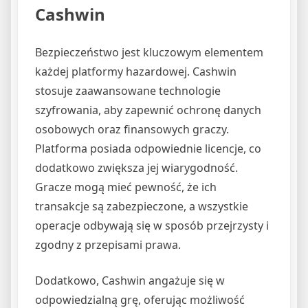
Cashwin
Bezpieczeństwo jest kluczowym elementem
każdej platformy hazardowej. Cashwin
stosuje zaawansowane technologie
szyfrowania, aby zapewnić ochronę danych
osobowych oraz finansowych graczy.
Platforma posiada odpowiednie licencje, co
dodatkowo zwiększa jej wiarygodność.
Gracze mogą mieć pewność, że ich
transakcje są zabezpieczone, a wszystkie
operacje odbywają się w sposób przejrzysty i
zgodny z przepisami prawa.
Dodatkowo, Cashwin angażuje się w
odpowiedzialną grę, oferując możliwość