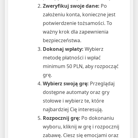
Zweryfikuj swoje dane:
Po
założeniu konta, konieczne jest
potwierdzenie tożsamości. To
ważny krok dla zapewnienia
bezpieczeństwa.
Dokonaj wpłaty:
Wybierz
metodę płatności i wpłać
minimum 50 PLN, aby rozpocząć
grę.
Wybierz swoją grę:
Przeglądaj
dostępne automaty oraz gry
stołowe i wybierz te, które
najbardziej Cię interesują.
Rozpocznij grę:
Po dokonaniu
wyboru, kliknij w grę i rozpocznij
zabawę. Ciesz się emocjami oraz