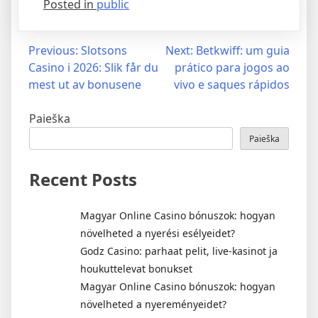
Posted in
public
Previous:
Slotsons
Next:
Betkwiff: um guia
Casino i 2026: Slik får du
prático para jogos ao
mest ut av bonusene
vivo e saques rápidos
Paieška
Paieška
Recent Posts
Magyar Online Casino bónuszok: hogyan
növelheted a nyerési esélyeidet?
Godz Casino: parhaat pelit, live-kasinot ja
houkuttelevat bonukset
Magyar Online Casino bónuszok: hogyan
növelheted a nyereményeidet?