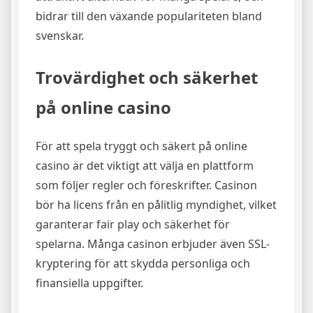
bidrar till den växande populariteten bland
svenskar.
Trovärdighet och säkerhet
på online casino
För att spela tryggt och säkert på online
casino är det viktigt att välja en plattform
som följer regler och föreskrifter. Casinon
bör ha licens från en pålitlig myndighet, vilket
garanterar fair play och säkerhet för
spelarna. Många casinon erbjuder även SSL-
kryptering för att skydda personliga och
finansiella uppgifter.