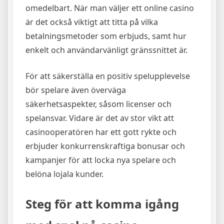
omedelbart. När man väljer ett online casino
är det också viktigt att titta på vilka
betalningsmetoder som erbjuds, samt hur
enkelt och användarvänligt gränssnittet är.
För att säkerställa en positiv spelupplevelse
bör spelare även överväga
säkerhetsaspekter, såsom licenser och
spelansvar. Vidare är det av stor vikt att
casinooperatören har ett gott rykte och
erbjuder konkurrenskraftiga bonusar och
kampanjer för att locka nya spelare och
belöna lojala kunder.
Steg för att komma igång