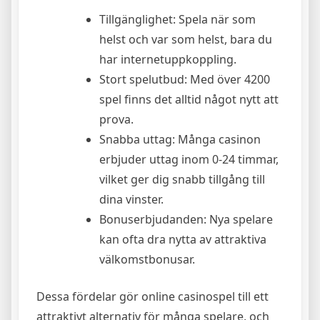
Tillgänglighet: Spela när som
helst och var som helst, bara du
har internetuppkoppling.
Stort spelutbud: Med över 4200
spel finns det alltid något nytt att
prova.
Snabba uttag: Många casinon
erbjuder uttag inom 0-24 timmar,
vilket ger dig snabb tillgång till
dina vinster.
Bonuserbjudanden: Nya spelare
kan ofta dra nytta av attraktiva
välkomstbonusar.
Dessa fördelar gör online casinospel till ett
attraktivt alternativ för många spelare, och