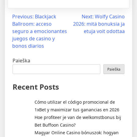
Previous:
Blackjack
Next:
Wolfy Casino
Ballroom: acceso
2026: mitä bonuksia ja
seguro a emocionantes
etuja voit odottaa
juegos de casino y
bonos diarios
Paieška
Paieška
Recent Posts
Cómo utilizar el código promocional de
1xBet y maximizar tus ganancias en 2026
Hoe profiteer je van de welkomstbonus bij
Bet Buffoon Casino?
Magyar Online Casino bónuszok: hogyan