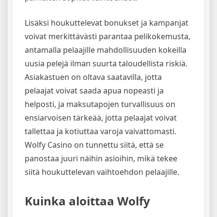
Lisäksi houkuttelevat bonukset ja kampanjat
voivat merkittävästi parantaa pelikokemusta,
antamalla pelaajille mahdollisuuden kokeilla
uusia pelejä ilman suurta taloudellista riskiä.
Asiakastuen on oltava saatavilla, jotta
pelaajat voivat saada apua nopeasti ja
helposti, ja maksutapojen turvallisuus on
ensiarvoisen tärkeää, jotta pelaajat voivat
tallettaa ja kotiuttaa varoja vaivattomasti.
Wolfy Casino on tunnettu siitä, että se
panostaa juuri näihin asioihin, mikä tekee
siitä houkuttelevan vaihtoehdon pelaajille.
Kuinka aloittaa Wolfy