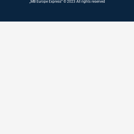
„MB Europe Express“ © 2023 All rights reserved