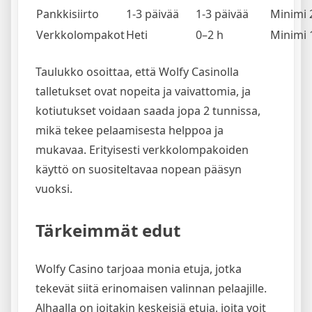
Pankkisiirto
1-3 päivää
1-3 päivää
Minimi 
Verkkolompakot
Heti
0–2 h
Minimi 
Taulukko osoittaa, että Wolfy Casinolla
talletukset ovat nopeita ja vaivattomia, ja
kotiutukset voidaan saada jopa 2 tunnissa,
mikä tekee pelaamisesta helppoa ja
mukavaa. Erityisesti verkkolompakoiden
käyttö on suositeltavaa nopean pääsyn
vuoksi.
Tärkeimmät edut
Wolfy Casino tarjoaa monia etuja, jotka
tekevät siitä erinomaisen valinnan pelaajille.
Alhaalla on joitakin keskeisiä etuja, joita voit