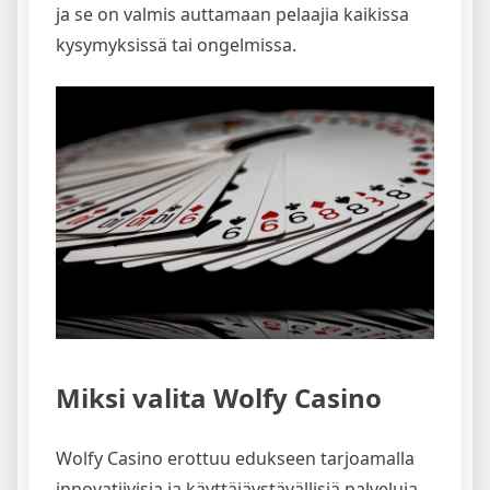
ja se on valmis auttamaan pelaajia kaikissa
kysymyksissä tai ongelmissa.
Miksi valita Wolfy Casino
Wolfy Casino erottuu edukseen tarjoamalla
innovatiivisia ja käyttäjäystävällisiä palveluja.