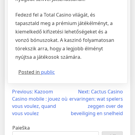
Fedezd fel a Total Casino világát, és
tapasztald meg a prémium játékélményt, a
kiemelkedő kifizetési lehetőségeket és a
vonzó bónuszokat. A kaszinó folyamatosan
törekszik arra, hogy a legjobb élményt
nyújtsa a játékosok számára.
Posted in
public
Previous:
Kazoom
Next:
Cactus Casino
Casino mobile : jouez où
ervaringen: wat spelers
vous voulez, quand
zeggen over de
vous voulez
beveiliging en snelheid
Paieška