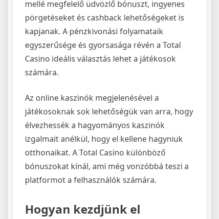
mellé megfelelő üdvözlő bónuszt, ingyenes
pörgetéseket és cashback lehetőségeket is
kapjanak. A pénzkivonási folyamataik
egyszerűsége és gyorsasága révén a Total
Casino ideális választás lehet a játékosok
számára.
Az online kaszinók megjelenésével a
játékosoknak sok lehetőségük van arra, hogy
élvezhessék a hagyományos kaszinók
izgalmait anélkül, hogy el kellene hagyniuk
otthonaikat. A Total Casino különböző
bónuszokat kínál, ami még vonzóbbá teszi a
platformot a felhasználók számára.
Hogyan kezdjünk el