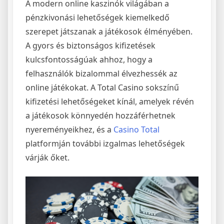
A modern online kaszinók világában a
pénzkivonási lehetőségek kiemelkedő
szerepet játszanak a játékosok élményében.
A gyors és biztonságos kifizetések
kulcsfontosságúak ahhoz, hogy a
felhasználók bizalommal élvezhessék az
online játékokat. A Total Casino sokszínű
kifizetési lehetőségeket kínál, amelyek révén
a játékosok könnyedén hozzáférhetnek
nyereményeikhez, és a
Casino Total
platformján további izgalmas lehetőségek
várják őket.