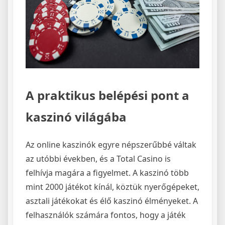
A praktikus belépési pont a
kaszinó világába
Az online kaszinók egyre népszerűbbé váltak
az utóbbi években, és a Total Casino is
felhívja magára a figyelmet. A kaszinó több
mint 2000 játékot kínál, köztük nyerőgépeket,
asztali játékokat és élő kaszinó élményeket. A
felhasználók számára fontos, hogy a játék