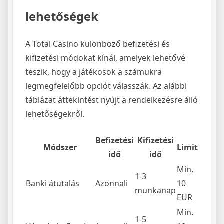
lehetőségek
A Total Casino különböző befizetési és
kifizetési módokat kínál, amelyek lehetővé
teszik, hogy a játékosok a számukra
legmegfelelőbb opciót válasszák. Az alábbi
táblázat áttekintést nyújt a rendelkezésre álló
lehetőségekről.
Befizetési
Kifizetési
Módszer
Limit
idő
idő
Min.
1-3
Banki átutalás
Azonnali
10
munkanap
EUR
Min.
1-5