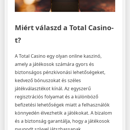
Miért válaszd a Total Casino-
t?
A Total Casino egy olyan online kaszinó,
amely a játékosok számára gyors és
biztonságos pénzkivonási lehetőségeket,
kedvező bónuszokat és széles
játékválasztékot kínál. Az egyszerű
regisztrációs folyamat és a különböző
befizetési lehetőségek miatt a felhasználók
könnyedén élvezhetik a játékokat. A bizalom
és a biztonság garantálja, hogy a játékosok
nyugodt szívvel játszhassanak.