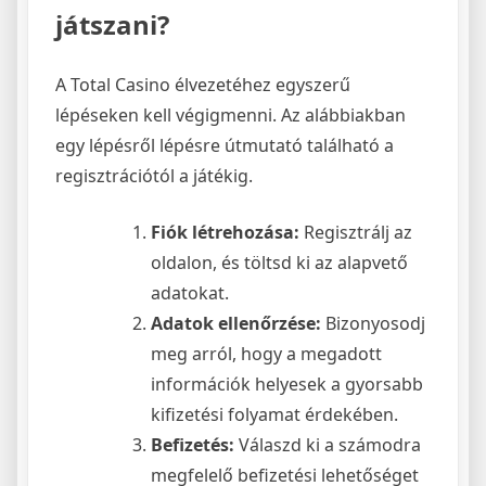
játszani?
A Total Casino élvezetéhez egyszerű
lépéseken kell végigmenni. Az alábbiakban
egy lépésről lépésre útmutató található a
regisztrációtól a játékig.
Fiók létrehozása:
Regisztrálj az
oldalon, és töltsd ki az alapvető
adatokat.
Adatok ellenőrzése:
Bizonyosodj
meg arról, hogy a megadott
információk helyesek a gyorsabb
kifizetési folyamat érdekében.
Befizetés:
Válaszd ki a számodra
megfelelő befizetési lehetőséget