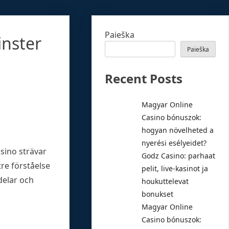
Paieška
inster
Paieška
Recent Posts
Magyar Online
Casino bónuszok:
hogyan növelheted a
nyerési esélyeidet?
asino strävar
Godz Casino: parhaat
tre förståelse
pelit, live-kasinot ja
delar och
houkuttelevat
bonukset
Magyar Online
Casino bónuszok: