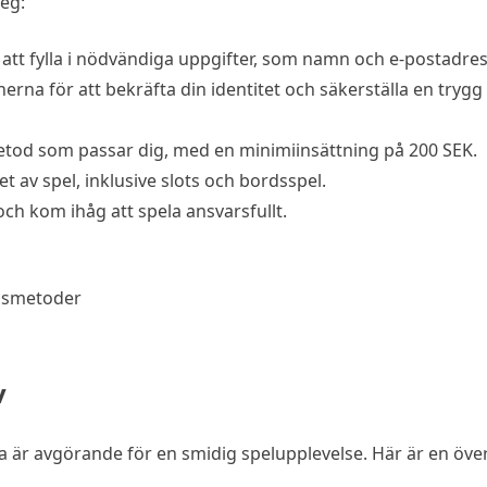
teg:
att fylla i nödvändiga uppgifter, som namn och e-postadres
nerna för att bekräfta din identitet och säkerställa en trygg
etod som passar dig, med en minimiinsättning på 200 SEK.
 av spel, inklusive slots och bordsspel.
och kom ihåg att spela ansvarsfullt.
ngsmetoder
v
a är avgörande för en smidig spelupplevelse. Här är en över