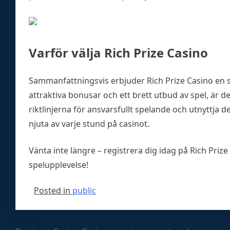
Varför välja Rich Prize Casino
Sammanfattningsvis erbjuder Rich Prize Casino en s
attraktiva bonusar och ett brett utbud av spel, är d
riktlinjerna för ansvarsfullt spelande och utnyttja
njuta av varje stund på casinot.
Vänta inte längre – registrera dig idag på Rich Pr
spelupplevelse!
Posted in
public