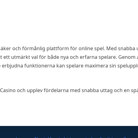
äker och förmånlig plattform för online spel. Med snabba 
et ett utmärkt val för både nya och erfarna spelare. Genom a
 de erbjudna funktionerna kan spelare maximera sin spelupp
ize Casino och upplev fördelarna med snabba uttag och en s