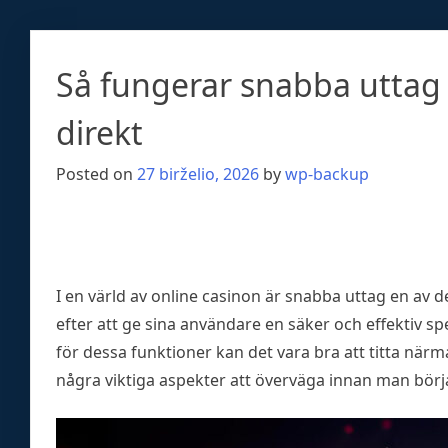
Så fungerar snabba uttag p
direkt
Posted on
27 birželio, 2026
by
wp-backup
I en värld av online casinon är snabba uttag en av d
efter att ge sina användare en säker och effektiv spe
för dessa funktioner kan det vara bra att titta när
några viktiga aspekter att överväga innan man börja