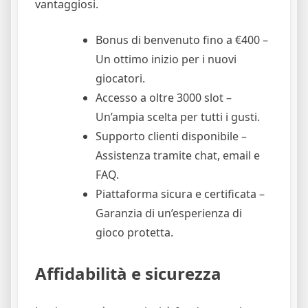
vantaggiosi.
Bonus di benvenuto fino a €400 –
Un ottimo inizio per i nuovi
giocatori.
Accesso a oltre 3000 slot –
Un’ampia scelta per tutti i gusti.
Supporto clienti disponibile –
Assistenza tramite chat, email e
FAQ.
Piattaforma sicura e certificata –
Garanzia di un’esperienza di
gioco protetta.
Affidabilità e sicurezza