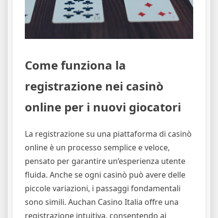
Come funziona la
registrazione nei casinò
online per i nuovi giocatori
La registrazione su una piattaforma di casinò
online è un processo semplice e veloce,
pensato per garantire un’esperienza utente
fluida. Anche se ogni casinò può avere delle
piccole variazioni, i passaggi fondamentali
sono simili. Auchan Casino Italia offre una
registrazione intuitiva, consentendo ai