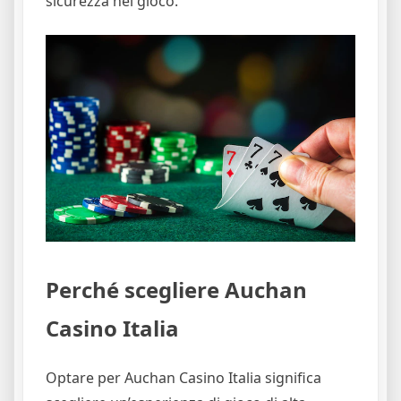
sicurezza nel gioco.
Perché scegliere Auchan
Casino Italia
Optare per Auchan Casino Italia significa