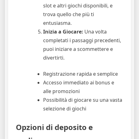
slot e altri giochi disponibili, e
trova quello che più ti
entusiasma.
Inizia a Giocare:
Una volta
completati i passaggi precedenti,
puoi iniziare a scommettere e
divertirti.
Registrazione rapida e semplice
Accesso immediato ai bonus e
alle promozioni
Possibilità di giocare su una vasta
selezione di giochi
Opzioni di deposito e