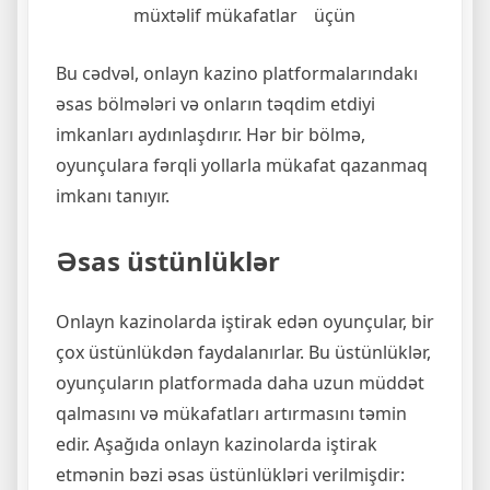
müxtəlif mükafatlar
üçün
Bu cədvəl, onlayn kazino platformalarındakı
əsas bölmələri və onların təqdim etdiyi
imkanları aydınlaşdırır. Hər bir bölmə,
oyunçulara fərqli yollarla mükafat qazanmaq
imkanı tanıyır.
Əsas üstünlüklər
Onlayn kazinolarda iştirak edən oyunçular, bir
çox üstünlükdən faydalanırlar. Bu üstünlüklər,
oyunçuların platformada daha uzun müddət
qalmasını və mükafatları artırmasını təmin
edir. Aşağıda onlayn kazinolarda iştirak
etmənin bəzi əsas üstünlükləri verilmişdir: