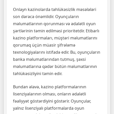
Onlayn kazinolarda təhlükəsizlik məsələləri
son dərəcə önəmlidir. Oyunçuların
məlumatlarının qorunması və ədalətli oyun
şərtlərinin təmin edilməsi prioritetdir. Etibarlı
kazino platformaları, müştəri məlumatlarını
qorumaq üçün müasir şifrələmə
texnologiyalarını istifadə edir. Bu, oyunçuların
banka məlumatlarından tutmuş, şəxsi
məlumatlarına qədər bütün məlumatlarının
təhlükəsizliyini təmin edir.
Bundan əlavə, kazino platformalarının
lisenziyalarının olması, onların ədalətli
fəaliyyət göstərdiyini göstərir. Oyunçular,
yalnız lisenziyalı platformalarda oyun