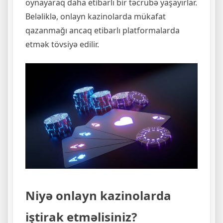
oynayaraq daha etibarlı bir təcrübə yaşayırlar.
Beləliklə, onlayn kazinolarda mükafat
qazanmağı ancaq etibarlı platformalarda
etmək tövsiyə edilir.
Niyə onlayn kazinolarda
iştirak etməlisiniz?