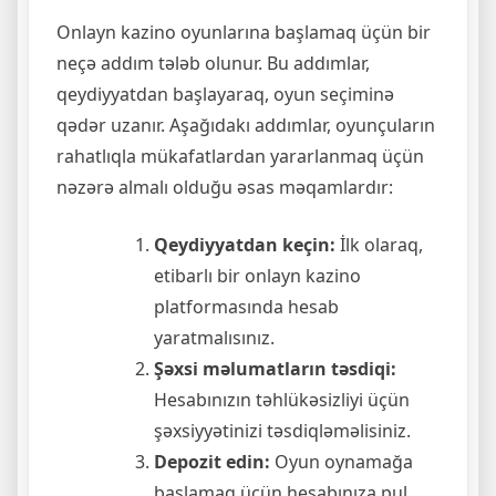
Onlayn kazino oyunlarına başlamaq üçün bir
neçə addım tələb olunur. Bu addımlar,
qeydiyyatdan başlayaraq, oyun seçiminə
qədər uzanır. Aşağıdakı addımlar, oyunçuların
rahatlıqla mükafatlardan yararlanmaq üçün
nəzərə almalı olduğu əsas məqamlardır:
Qeydiyyatdan keçin:
İlk olaraq,
etibarlı bir onlayn kazino
platformasında hesab
yaratmalısınız.
Şəxsi məlumatların təsdiqi:
Hesabınızın təhlükəsizliyi üçün
şəxsiyyətinizi təsdiqləməlisiniz.
Depozit edin:
Oyun oynamağa
başlamaq üçün hesabınıza pul