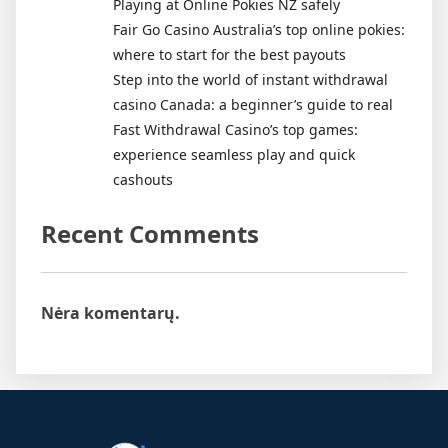
Playing at Online Pokies NZ safely
Fair Go Casino Australia’s top online pokies:
where to start for the best payouts
Step into the world of instant withdrawal
casino Canada: a beginner’s guide to real
Fast Withdrawal Casino’s top games:
experience seamless play and quick
cashouts
Recent Comments
Nėra komentarų.