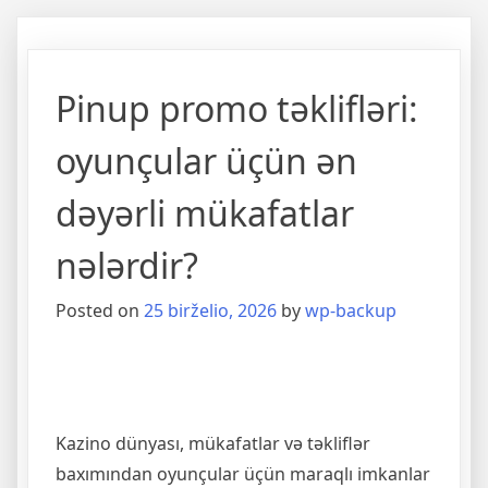
Pinup promo təklifləri:
oyunçular üçün ən
dəyərli mükafatlar
nələrdir?
Posted on
25 birželio, 2026
by
wp-backup
Kazino dünyası, mükafatlar və təkliflər
baxımından oyunçular üçün maraqlı imkanlar