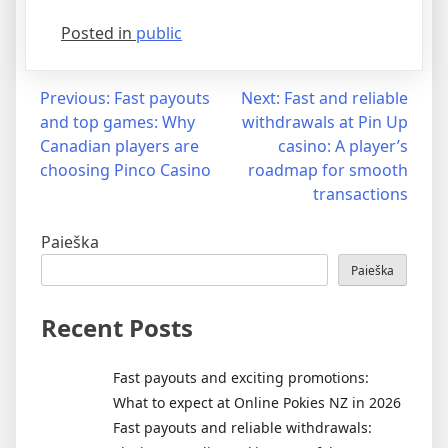
Posted in
public
Previous:
Fast payouts
Next:
Fast and reliable
and top games: Why
withdrawals at Pin Up
Canadian players are
casino: A player’s
choosing Pinco Casino
roadmap for smooth
transactions
Paieška
Paieška
Recent Posts
Fast payouts and exciting promotions:
What to expect at Online Pokies NZ in 2026
Fast payouts and reliable withdrawals: