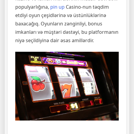
populyarlığına,
pin up
Casino-nun təqdim
etdiyi oyun çeşidlərinə və üstünlüklərinə
baxacağıq. Oyunların zənginliyi, bonus
imkanları və müştəri dəstəyi, bu platformanın
niyə seçildiyinə dair əsas amillərdir.