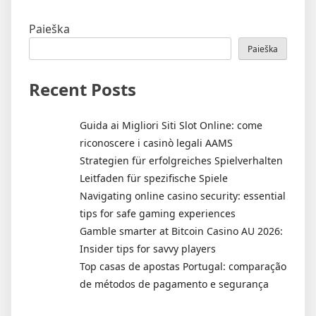
Paieška
Paieška
Recent Posts
Guida ai Migliori Siti Slot Online: come
riconoscere i casinò legali AAMS
Strategien für erfolgreiches Spielverhalten
Leitfaden für spezifische Spiele
Navigating online casino security: essential
tips for safe gaming experiences
Gamble smarter at Bitcoin Casino AU 2026:
Insider tips for savvy players
Top casas de apostas Portugal: comparação
de métodos de pagamento e segurança