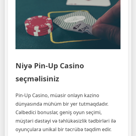
Niyə Pin-Up Casino
seçməlisiniz
Pin-Up Casino, müasir onlayn kazino
dünyasında mühüm bir yer tutmaqdadır.
Cəlbedici bonuslar, geniş oyun seçimi,
müştəri dəstəyi və təhlükəsizlik tədbirləri ilə
oyunçulara unikal bir təcrübə təqdim edir.