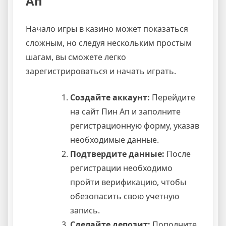
Ап
Начало игры в казино может показаться
сложным, но следуя нескольким простым
шагам, вы сможете легко
зарегистрироваться и начать играть.
Создайте аккаунт:
Перейдите
на сайт Пин Ап и заполните
регистрационную форму, указав
необходимые данные.
Подтвердите данные:
После
регистрации необходимо
пройти верификацию, чтобы
обезопасить свою учетную
запись.
Сделайте депозит:
Пополните