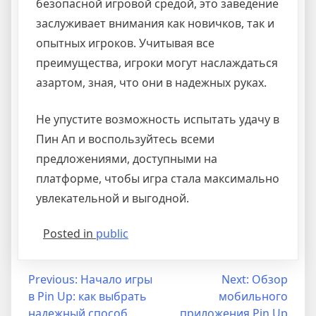
безопасной игровой средой, это заведение
заслуживает внимания как новичков, так и
опытных игроков. Учитывая все
преимущества, игроки могут наслаждаться
азартом, зная, что они в надежных руках.
Не упустите возможность испытать удачу в
Пин Ап и воспользуйтесь всеми
предложениями, доступными на
платформе, чтобы игра стала максимально
увлекательной и выгодной.
Posted in
public
Previous:
Начало игры
Next:
Обзор
в Pin Up: как выбрать
мобильного
надежный способ
приложения Pin Up