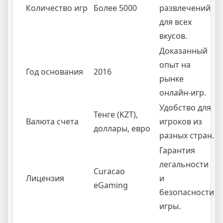
Количество игр
Более 5000
развлечений
для всех
вкусов.
Доказанный
опыт на
Год основания
2016
рынке
онлайн-игр.
Удобство для
Тенге (KZT),
Валюта счета
игроков из
доллары, евро
разных стран.
Гарантия
легальности
Curacao
Лицензия
и
eGaming
безопасности
игры.