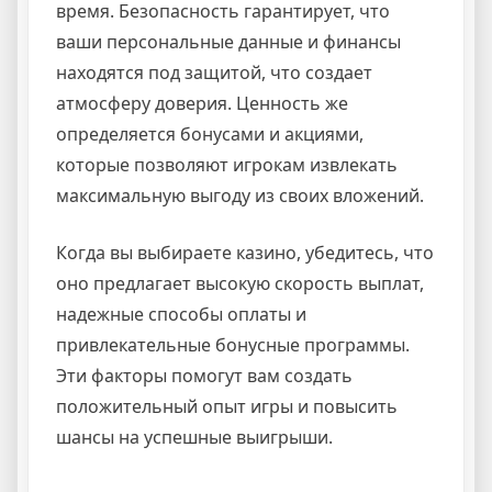
время. Безопасность гарантирует, что
ваши персональные данные и финансы
находятся под защитой, что создает
атмосферу доверия. Ценность же
определяется бонусами и акциями,
которые позволяют игрокам извлекать
максимальную выгоду из своих вложений.
Когда вы выбираете казино, убедитесь, что
оно предлагает высокую скорость выплат,
надежные способы оплаты и
привлекательные бонусные программы.
Эти факторы помогут вам создать
положительный опыт игры и повысить
шансы на успешные выигрыши.