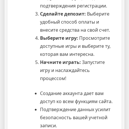
подтверждения регистрации.
Сделайте депозит:
Выберите
удобный способ оплаты и
внесите средства на свой счет.
Выберите игру:
Просмотрите
доступные игры и выберите ту,
которая вам интересна.
Начните играть:
Запустите
игру и наслаждайтесь
процессом!
Создание аккаунта дает вам
доступ ко всем функциям сайта.
Подтверждение данных усилит
безопасность вашей учетной
записи.