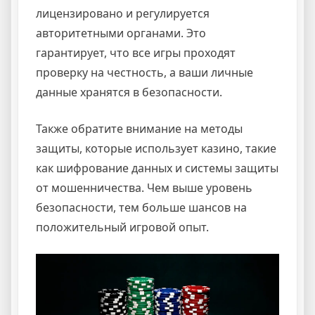
лицензировано и регулируется
авторитетными органами. Это
гарантирует, что все игры проходят
проверку на честность, а ваши личные
данные хранятся в безопасности.
Также обратите внимание на методы
защиты, которые использует казино, такие
как шифрование данных и системы защиты
от мошенничества. Чем выше уровень
безопасности, тем больше шансов на
положительный игровой опыт.