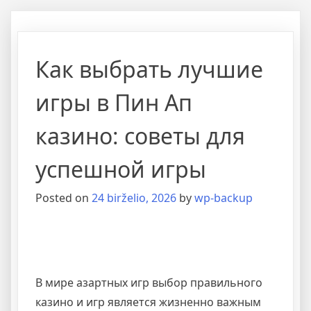
Как выбрать лучшие
игры в Пин Ап
казино: советы для
успешной игры
Posted on
24 birželio, 2026
by
wp-backup
В мире азартных игр выбор правильного
казино и игр является жизненно важным