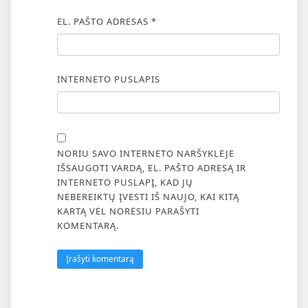
EL. PAŠTO ADRESAS
*
INTERNETO PUSLAPIS
NORIU SAVO INTERNETO NARŠYKLĖJE
IŠSAUGOTI VARDĄ, EL. PAŠTO ADRESĄ IR
INTERNETO PUSLAPĮ, KAD JŲ
NEBEREIKTŲ ĮVESTI IŠ NAUJO, KAI KITĄ
KARTĄ VĖL NORĖSIU PARAŠYTI
KOMENTARĄ.