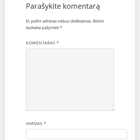
Parašykite komentarą
El. pašto adresas nebus skelbiamas.
Būtini
laukeliai pažymėti
*
KOMENTARAS
*
VARDAS
*