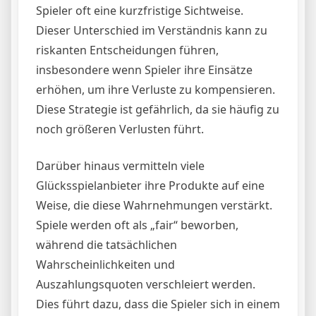
Spieler oft eine kurzfristige Sichtweise.
Dieser Unterschied im Verständnis kann zu
riskanten Entscheidungen führen,
insbesondere wenn Spieler ihre Einsätze
erhöhen, um ihre Verluste zu kompensieren.
Diese Strategie ist gefährlich, da sie häufig zu
noch größeren Verlusten führt.
Darüber hinaus vermitteln viele
Glücksspielanbieter ihre Produkte auf eine
Weise, die diese Wahrnehmungen verstärkt.
Spiele werden oft als „fair“ beworben,
während die tatsächlichen
Wahrscheinlichkeiten und
Auszahlungsquoten verschleiert werden.
Dies führt dazu, dass die Spieler sich in einem