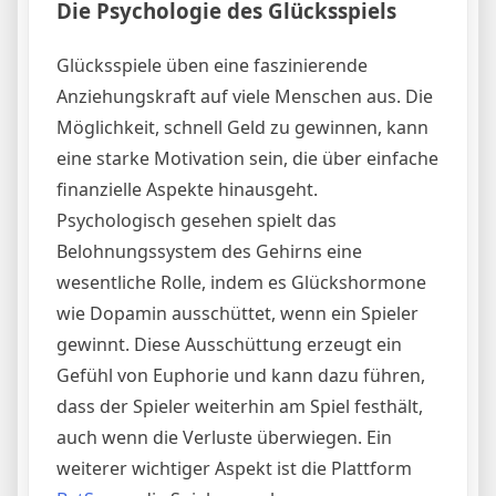
Die Psychologie des Glücksspiels
Glücksspiele üben eine faszinierende
Anziehungskraft auf viele Menschen aus. Die
Möglichkeit, schnell Geld zu gewinnen, kann
eine starke Motivation sein, die über einfache
finanzielle Aspekte hinausgeht.
Psychologisch gesehen spielt das
Belohnungssystem des Gehirns eine
wesentliche Rolle, indem es Glückshormone
wie Dopamin ausschüttet, wenn ein Spieler
gewinnt. Diese Ausschüttung erzeugt ein
Gefühl von Euphorie und kann dazu führen,
dass der Spieler weiterhin am Spiel festhält,
auch wenn die Verluste überwiegen. Ein
weiterer wichtiger Aspekt ist die Plattform