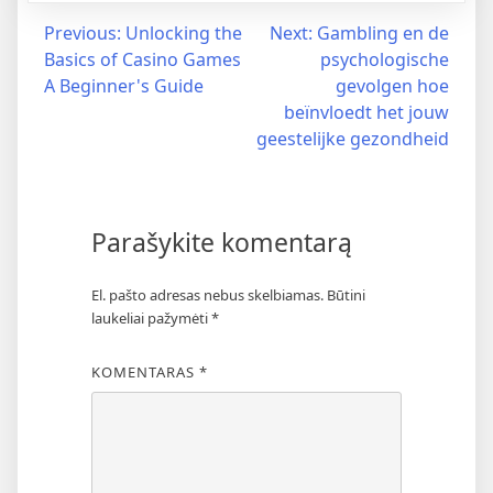
Previous:
Unlocking the
Next:
Gambling en de
Basics of Casino Games
psychologische
A Beginner's Guide
gevolgen hoe
beïnvloedt het jouw
geestelijke gezondheid
Parašykite komentarą
El. pašto adresas nebus skelbiamas.
Būtini
laukeliai pažymėti
*
KOMENTARAS
*