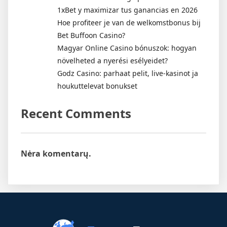
1xBet y maximizar tus ganancias en 2026
Hoe profiteer je van de welkomstbonus bij
Bet Buffoon Casino?
Magyar Online Casino bónuszok: hogyan
növelheted a nyerési esélyeidet?
Godz Casino: parhaat pelit, live-kasinot ja
houkuttelevat bonukset
Recent Comments
Nėra komentarų.