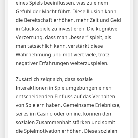
eines Spiels beeinflussen, was zu einem
Gefühl der Macht führt. Diese Illusion kann
die Bereitschaft erhöhen, mehr Zeit und Geld
in Glücksspiele zu investieren. Die kognitive
Verzerrung, dass man „besser“ spielt, als
man tatsächlich kann, verstärkt diese
Wahrnehmung und motiviert viele, trotz
negativer Erfahrungen weiterzuspielen.
Zusätzlich zeigt sich, dass soziale
Interaktionen in Spielumgebungen einen
entscheidenden Einfluss auf das Verhalten
von Spielern haben. Gemeinsame Erlebnisse,
sei es im Casino oder online, können den
sozialen Zusammenhalt stärken und somit
die Spielmotivation erhöhen. Diese sozialen