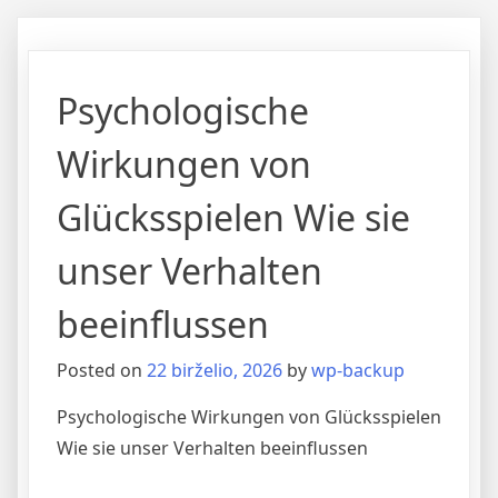
Psychologische
Wirkungen von
Glücksspielen Wie sie
unser Verhalten
beeinflussen
Posted on
22 birželio, 2026
by
wp-backup
Psychologische Wirkungen von Glücksspielen
Wie sie unser Verhalten beeinflussen