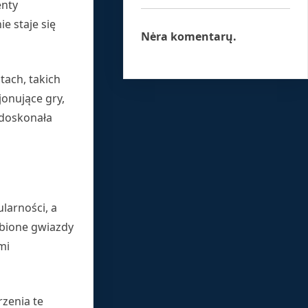
enty
e staje się
Nėra komentarų.
tach, takich
jonujące gry,
 doskonała
larności, a
lubione gwiazdy
mi
rzenia te