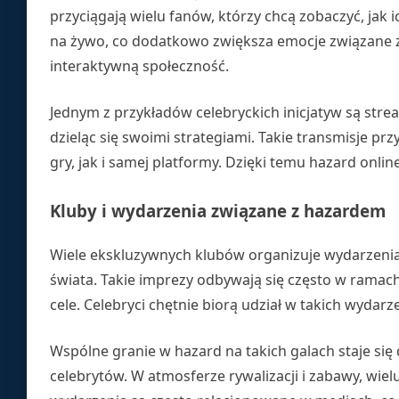
przyciągają wielu fanów, którzy chcą zobaczyć, jak i
na żywo, co dodatkowo zwiększa emocje związane z g
interaktywną społeczność.
Jednym z przykładów celebryckich inicjatyw są str
dzieląc się swoimi strategiami. Takie transmisje pr
gry, jak i samej platformy. Dzięki temu hazard onli
Kluby i wydarzenia związane z hazardem
Wiele ekskluzywnych klubów organizuje wydarzenia
świata. Takie imprezy odbywają się często w ramac
cele. Celebryci chętnie biorą udział w takich wydar
Wspólne granie w hazard na takich galach staje s
celebrytów. W atmosferze rywalizacji i zabawy, wiel