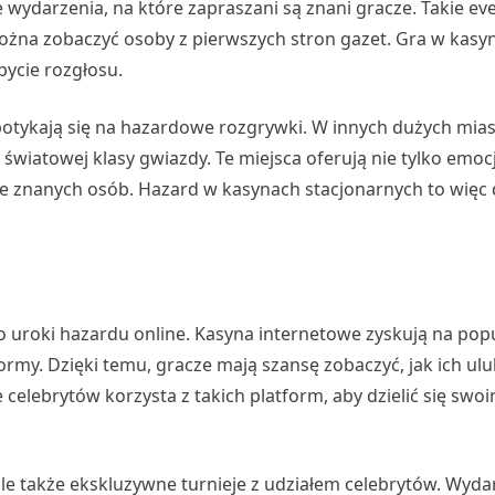
 wydarzenia, na które zapraszani są znani gracze. Takie ev
żna zobaczyć osoby z pierwszych stron gazet. Gra w kasyni
bycie rozgłosu.
spotykają się na hazardowe rozgrywki. W innych dużych mias
wiatowej klasy gwiazdy. Te miejsca oferują nie tylko emoc
ele znanych osób. Hazard w kasynach stacjonarnych to więc
ło uroki hazardu online. Kasyna internetowe zyskują na popu
formy. Dzięki temu, gracze mają szansę zobaczyć, jak ich u
celebrytów korzysta z takich platform, aby dzielić się swoi
 ale także ekskluzywne turnieje z udziałem celebrytów. Wyda