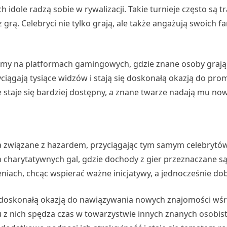
ch idole radzą sobie w rywalizacji. Takie turnieje często są
rą. Celebryci nie tylko grają, ale także angażują swoich f
eamy na platformach gamingowych, gdzie znane osoby grają
zyciągają tysiące widzów i stają się doskonałą okazją do pr
ne staje się bardziej dostępny, a znane twarze nadają mu no
 związane z hazardem, przyciągając tym samym celebrytów
h charytatywnych gal, gdzie dochody z gier przeznaczane są
zeniach, chcąc wspierać ważne inicjatywy, a jednocześnie dob
ię doskonałą okazją do nawiązywania nowych znajomości wś
u z nich spędza czas w towarzystwie innych znanych osobist