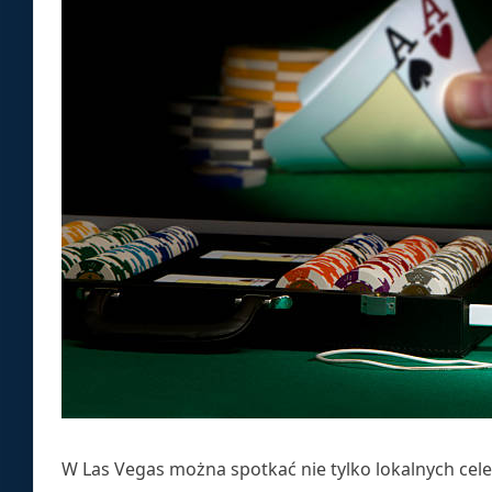
W Las Vegas można spotkać nie tylko lokalnych cel