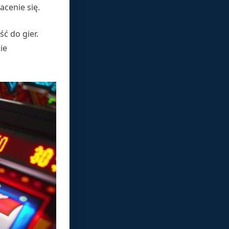
cenie się.
ć do gier.
ie