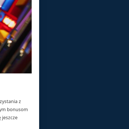
zystania z
yjnym bonusom
 jeszcze