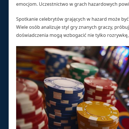
emocjom. Uczestnictwo w grach hazardowych powin
Spotkanie celebrytów grających w hazard może być r
Wiele osób analizuje styl gry znanych graczy, prób
doświadczenia mogą wzbogacić nie tylko rozrywkę,